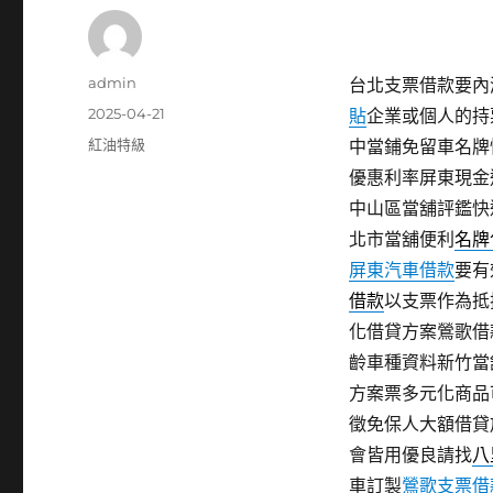
作
admin
台北支票借款要內湖
者
發
2025-04-21
貼
企業或個人的持
佈
分
紅油特級
中當鋪免留車名牌
日
類
優惠利率屏東現金
期:
中山區當舖評鑑快
北市當舖便利
名牌
屏東汽車借款
要有
借款
以支票作為抵
化借貸方案鶯歌借
齡車種資料新竹當
方案票多元化商品
徵免保人大額借貸
會皆用優良請找
八
車訂製
鶯歌支票借