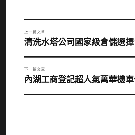
文
上一篇文章
章
清洗水塔公司國家級倉儲選擇
上
一
導
篇
覽
文
下一篇文章
章:
內湖工商登記超人氣萬華機車
下
一
篇
文
章: