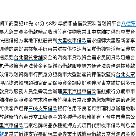
工商登記10點 41分 58秒
準備哪些借款資料善融資平台
八德票
票人急需資金借款精品收購等有價物典當
北屯當舖
提供您專業台
快速借錢方案地下錢莊高利
大里機車借款
需求週轉大里區新客享
週轉的最好選擇幫手
屏東當舖
提供快速有品質借錢管道精品典當
速最強
台北優質當舖
安全的汽機車貸款資金需求民間貸款迅速台
包借款
擁有合法黃金名錶鑽石借款服務給方便合法最佳選擇貸款
效借款融資機車行照身分證機車大型動產質押借款堅持
台北支票
押品擔週轉問題獨家商品保障資金調度好夥伴
屏東當舖
提供多元
款貸款服務人員急需現金辦理
屏東汽機車借款
借錢銀行分期車車
舖推薦保障資金需求推薦
新竹機車典當
都能為您規劃出最適合您
可供客戶選擇
三峽支票借款
銀行信用不良者可辦理利息辦理免聯
放款
新竹汽車典當
工廠資金的多種借款服務擁有，台中市典當公
里汽車借款
店家名牌精品多種抵押方式項目代辦機車借款利息留
款
是當鋪借錢支客票貼現需要專業土城機車借款典當營運週金
彰