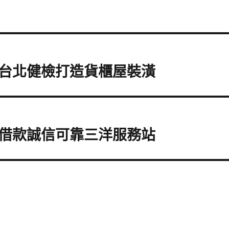
台北健檢打造貨櫃屋裝潢
借款誠信可靠三洋服務站