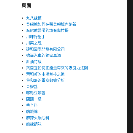
頁面
九八辣椒
吳紹琥如何在醫美領域內創新
吳紹琥醫師的填充與拉提
川味好幫手
川菜之魂
建和國際開發有限公司
德尚汽車的獨家車源
紅油特級
葉亞宜如何正能量帶來的吸引力法則
葉和軒的市場掌控之道
葉和軒的電商數據分析
豆瓣醬
郫縣豆瓣醬
陳釀一級
香辛料
鵑城牌
麻辣火鍋底料
麻辣調味