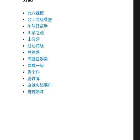
九八辣椒
台北高級餐廳
川味好幫手
川菜之魂
未分類
紅油特級
豆瓣醬
郫縣豆瓣醬
陳釀一級
香辛料
鵑城牌
麻辣火鍋底料
麻辣調味