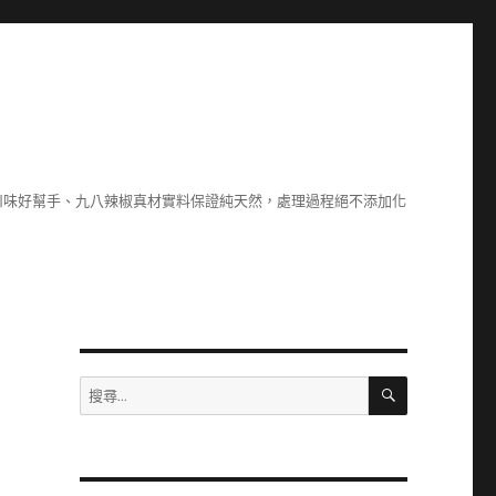
川味好幫手、九八辣椒真材實料保證純天然，處理過程絕不添加化
搜
搜
尋
尋
關
鍵
字: