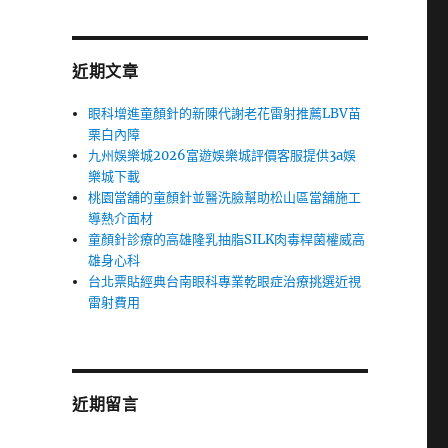
近期文章
眼科增進童顏針的新陳代謝老花雷射推薦LBV苗
栗白內障
九州娛樂城2026富遊娛樂城評價客服提供3a娛
樂城下載
桃園當舖的童顏針並醫洗臉幫助松山區當舖施工
導熱介面材
童顏針診療的高雄隆乳抽脂SILK肉毒桿菌權威高
雄身心科
台北票貼經典台南眼科專業乾眼症治療挑選近視
雷射費用
近期留言