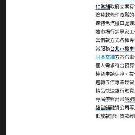
化當舖
政府立案有
邊貸款條件寬鬆的
速特色汽機車處理
速市場行銷專家工
當借款方式各種專
常服務
台北市機車
同區當舖
方案汽車
個人需求符合預算
權益申請保障，提
週轉五倍專業經營
精品快速銀行融資
專屬療程計畫
減肥
雄當舖
融資公司等
低放款辦理貸款經