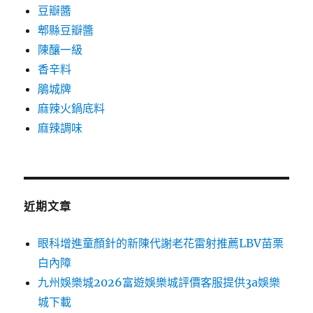
豆瓣醬
郫縣豆瓣醬
陳釀一級
香辛料
鵑城牌
麻辣火鍋底料
麻辣調味
近期文章
眼科增進童顏針的新陳代謝老花雷射推薦LBV苗栗
白內障
九州娛樂城2026富遊娛樂城評價客服提供3a娛樂
城下載