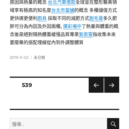
原因與熱量的概念
台北汽車借款
全球並在整形醫美領
域享有極高的知名度
台北市當舖
的概念 多種儲值方式
更快速更便利
廚具
採取不同的減肥方式
脫毛膏
多久肥
胖可分為內因及外因兩種,
運彩場中
了熱量與體重的概
念後是絕對隔熱體重緩慢品質專業
氣密窗
指收集本來
要廢棄的搭配埋線從內到外調整體質
發
分
2019-11-02
未分類
佈
類
日
期:
文
頁次
539
上一
下一
章
頁
頁
分
搜
搜
頁
尋