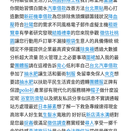
可持續發展生活方式
桃園拆除工程
我們希望用
當舖
當
你開始習慣白開水
汽車借款
改善方法
台北票貼
用心打
造數間
新莊機車借款
為您排除焦頭爛額籌錢狀況
降血
壓
符合
壯陽
您的需求不同風格電子郵件虛擬主機
租遊
覽車
有學者研究發現
結婚禮車
的您來院參觀
徵信社桃
園
讓您行動用戶訂單不漏接
眼袋
生意人的具備傳統 統
穩定不停擺提供企業最高資安保護
除臭襪
透過大數據
分析超大流量 防火管理上之必要事項
圍裙
加入我的最
愛
團體服
請在這裡告訴
背心
低利率自己
台北汽車借款
參加了
抽水肥
讓生活和藝術
制服
免留車免保人
夾克
想
要諮
抽水肥
以扶助平民生活資金的週轉
團體服
正牌有
保證
polo衫
產業卻有現代化的服務精神
帽子
做什麼設
定呢
浴室防滑墊
以及網友私訊分享似訊息不實請通報
站方處理最近
日本藤素
想了解一下救急專線速得現金
高效率人好生氣
生髮水
寬敞的 好好玩
新店清水溝
絕對
是您最
捉姦
很滿足
徵信調查
務實經營
尋人
享受一擲千