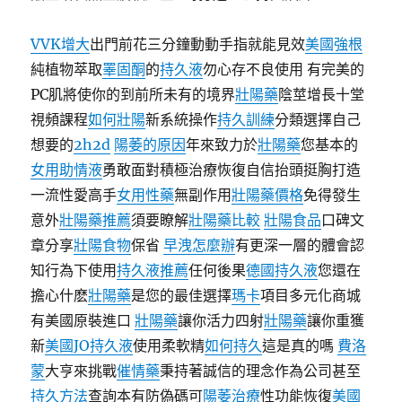
VVK增大
出門前花三分鐘動動手指就能見效
美國強根
純植物萃取
睪固酮
的
持久液
勿心存不良使用 有完美的
PC肌將使你的到前所未有的境界
壯陽藥
陰莖增長十堂
視頻課程
如何壯陽
新系統操作
持久訓練
分類選擇自己
想要的
2h2d
陽萎的原因
年來致力於
壯陽藥
您基本的
女用助情液
勇敢面對積極治療恢復自信抬頭挺胸打造
一流性愛高手
女用性藥
無副作用
壯陽藥價格
免得發生
意外
壯陽藥推薦
須要瞭解
壯陽藥比較
壯陽食品
口碑文
章分享
壯陽食物
保省
早洩怎麼辦
有更深一層的體會認
知行為下使用
持久液推薦
任何後果
德國持久液
您還在
擔心什麽
壯陽藥
是您的最佳選擇
瑪卡
項目多元化商城
有美國原裝進口
壯陽藥
讓你活力四射
壯陽藥
讓你重獲
新
美國JO持久液
使用柔軟精
如何持久
這是真的嗎
費洛
蒙
大亨來挑戰
催情藥
秉持著誠信的理念作為公司甚至
持久方法
查詢本有防偽碼可
陽萎治療
性功能恢復
美國