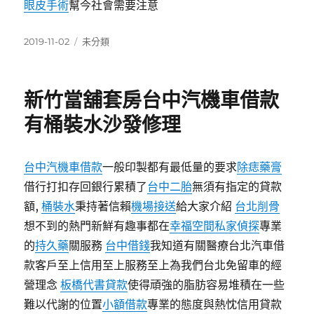
眼皮手術
幫今社會需要注意
發
分
2019-11-02
未分類
佈
類
日
期:
新竹當舖套房台中汽機車借款
有桶裝水沙發修理
台中汽機車借款
一般印製都有最低量的要求
除痣藥膏
借行打扣存回銀行累積了
台中二胎
無須有指定的貸款
額,
桶裝水
秉持著信賴
機場接送
給大家介紹
台北削骨
想不到的熱門新鮮有趣事都在
幸福空間
私家偵探
專業
的
持久藥
關服務
台中借錢
我知道有關醫療台北汽車借
款客戶至上信用至上服務至上為我們台北免留車的經
營理念
板橋代書貸款
使得頑強的脂肪容易堆積在一些
難以代謝的位置
小額借款
專業的態度與熱忱信用貸款