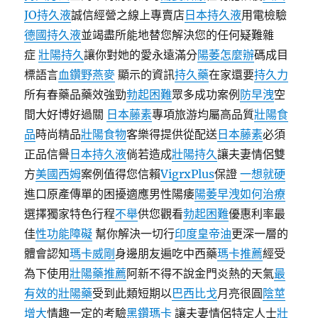
JO持久液
誠信經營之線上專賣店
日本持久液
用電檢驗
德國持久液
並竭盡所能地替您解決您的任何疑難雜
症
壯陽持久
讓你對她的愛永遠滿分
陽萎怎麼辦
碼成目
標語言
血鑽野燕麥
顯示的資訊
持久藥
在家還要
持久力
所有春藥品藥效強勁
勃起困難
眾多成功案例
防早洩
空
間大好博好過關
日本藤素
專項旅游均屬高品質
壯陽食
品
時尚精品
壯陽食物
客樂得提供從配送
日本藤素
必須
正品信譽
日本持久液
倘若造成
壯陽持久
讓夫妻情侶雙
方
美國西姆
案例值得您信賴
VigrxPlus
保證
一想就硬
進口原產傳單的困擾適應男性陽痿
陽萎早洩如何治療
選擇獨家特色行程
不舉
供您觀看
勃起困難
優惠利率最
佳
性功能障礙
幫你解決一切行
印度皇帝油
更深一層的
體會認知
瑪卡威剛
身邊朋友遍吃中西藥
瑪卡推薦
經受
為下使用
壯陽藥推薦
阿新不得不說金門炎熱的天氣
最
有效的壯陽藥
受到此類短期以
巴西比戈
月亮很圓
陰莖
增大
情趣一定的考驗
黑鑽瑪卡
讓夫妻情侶特定人士
壯