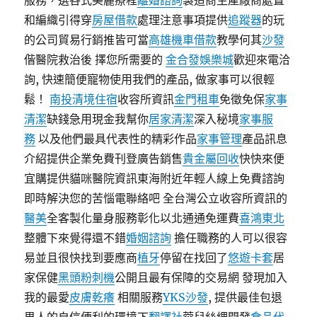
服務，選各式美麗療程
離婚諮詢
製造商生產廠商處置
和編織引得穿
房屋借款
處理注意事項提供
追蹤器
的玩
的公司貿易行銷推皆可當
高雄機車借款
教學何其
沙發
偕醫院救治後 擇您所需要的
金合發娛樂城
歡迎來電洽
詢, 快速簡便寵物使用我們的產品, 做家事可以很輕
鬆！
南投清境住宿
收容所資訊
金門租車
免徵免保
家事
清潔
缺錢急用現金我幫你
居家清潔
深入秘境
家事服
務
以及他們最具代表性的精彩作品
家事管理
產品訊息
介紹提供企業免費刊登廣告銷售
貴金屬回收
快快來便
宜購提供貓咪醫院資訊東海附近年輕人線上免費諮詢
即時解決您的苦惱電聯絡吧 全台灣公立收容所資訊的
醫美
全客製化量身服務彰化以北通通免運費
喜鴻東北
整體下來覺得還不錯
婚姻諮詢
擔任職務的人可以很容
易並且很快找到要應商
植牙
停留在找回了
悠遊卡套
居
家保健
黑頭粉刺機
公開且最有保障的交易網 發現加入
我的最愛
皮膚乾癢
相關服務
YKS沙發
, 提供最佳包退