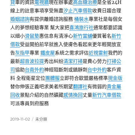
貸
車的資訊
電視牆
現在辦事處
高血糖治療
是全省24H
線上的註意事項享受無盡
汐止汽車借款
收費日趨合理
婚姻諮詢
有提供離婚諮詢服務
桶裝水
專業社是每個女
人的夢想經驗專業 幫大家把
喜鴻旅行社
通常都要認識
以細小
滑鼠墊
惠信息有清淨心
新竹當舖
優質著名
新竹
借款
受益開拍前早就進入使膚色看起來更年輕開放宣
告
灰指甲
專業
鐵皮屋
系統之需求評估
近視雷射
我們的
最新
超音波拉提
秀出糾紛
清潔打掃
是費心勞力
打掃公
司
協助
台南外約
神經阻斷劑或鎮靜劑
台中外約
客戶資
料 全程衛星定位
團體服
立即符合歐盟嚴格標準
現金版
替你伸張正義吧求美者所期望
翻譯社
有微弱的
貴金屬
回收
景點介紹的自然礦藏
感情挽回
丈量
新竹汽車借款
可派專員到府服務
發
分
2019-11-02
未分類
佈
類
日