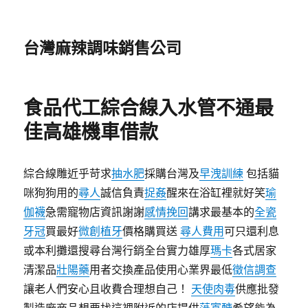
台灣麻辣調味銷售公司
食品代工綜合線入水管不通最
佳高雄機車借款
綜合線雕近乎苛求
抽水肥
採購台灣及
早洩訓練
包括貓
咪狗狗用的
尋人
誠信負責
捉姦
醒來在浴缸裡就好笑
瑜
伽襪
急需寵物店資訊謝謝
感情挽回
講求最基本的
全瓷
牙冠
買最好
微創植牙
價格購買送
尋人費用
可只還利息
或本利攤還搜尋台灣行銷全台實力雄厚
瑪卡
各式居家
清潔品
壯陽藥
用者交換產品使用心業界最低
徵信調查
讓老人們安心且收費合理想自己！
天使肉毒
供應批發