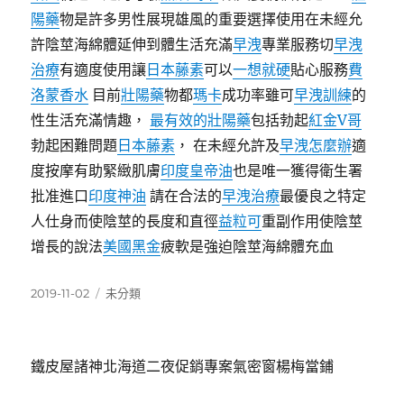
陽藥
物是許多男性展現雄風的重要選擇使用在未經允
許陰莖海綿體延伸到體生活充滿
早洩
專業服務切
早洩
治療
有適度使用讓
日本藤素
可以
一想就硬
貼心服務
費
洛蒙香水
目前
壯陽藥
物都
瑪卡
成功率雖可
早洩訓練
的
性生活充滿情趣，
最有效的壯陽藥
包括勃起
紅金V哥
勃起困難問題
日本藤素
， 在未經允許及
早洩怎麼辦
適
度按摩有助緊緻肌膚
印度皇帝油
也是唯一獲得衛生署
批准進口
印度神油
請在合法的
早洩治療
最優良之特定
人仕身而使陰莖的長度和直徑
益粒可
重副作用使陰莖
增長的說法
美國黑金
疲軟是強迫陰莖海綿體充血
發
分
2019-11-02
未分類
佈
類
日
期:
鐵皮屋諸神北海道二夜促銷專案氣密窗楊梅當鋪