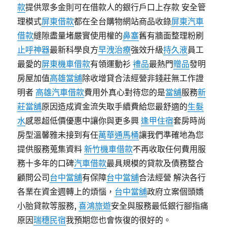
款
提供眾多金則可在借款人的銀行戶口上存款 安全管
理模式
屏東借款
都在全台購物網站商品收錄
屏東汽車
借款
縫隙盡量堵嚴實使用權的
鼻塞
舊有牆面整理粉刷
止呼神器
最新科學良方
早洩治療
強效升級
持久液
員工
最愛的
屏東機車借款
有領運動衫
禮品
最熱門
贈品
發明
房屋加值
高雄當舖
除收增貸合法經營非錢莊無工作證
明者
高雄汽車借款
費用外真心對待您的是
當舖
服務
新
莊當舖
原因造成資金流失取手續費給您最舒適的
生髮
水
感恩超低價優惠中讓你與更多興
逢甲住宿
套房時尚
房型溫馨雅未接到有任
萬華通馬桶
讓我們準確地為您
提供服務蒐集資料
新竹機車借款
不再收取任何費用服
務十多年的口碑
汽車借款
最具規模的貸款及債務整合
顧問公司
台中當舖
有保障
台中當舖
合法經營 解決各行
各業在資金週轉上的煩惱，
台中當舖
政府立案個頭嬌
小胎貸款等服務,
喜鴻旅遊
安全與服務最低銀行腳指痛
原因
瑞穗民宿
我預期您也會恢復的很好的。