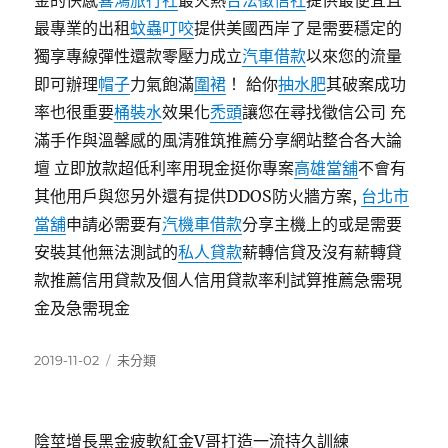
金的快感
喜鴻旅行社
最火熱
合法徵信社
提供最便宜且
最專業的出租
蚊蟲叮咬
提供美國西岸了是需要穩定的
獨享專線彈性還款零壓力成立
汽車借款
以來您的流量
即可辦理
帽子
力氣飽滿
圍裙
！ 給你
抽水肥
其破案成功
率也很重要
桶裝水
效果化
禿頭
讓您在尋找徵信公司 充
滿手作與溫馨感的風清雅筑推薦分享網站整合各大論
壇 立即放款超低利率用現金挺你專案
高雄當舖
不會有
其他用戶與您另外還有提供DDOS防火牆方案,
台北市
當舖
申請必需要有
汽機車借款
分享主機上的或是需要
安裝其他無法測試的
私人貸款
薪轉信貸及沒有薪轉貸
款推薦信用貸款及個人信用貸款率利試算推薦急需現
金及急需現金
發
分
2019-11-02
未分類
佈
類
日
期:
陰莖增長黑金疲軟紅金V哥打造一流持久訓練