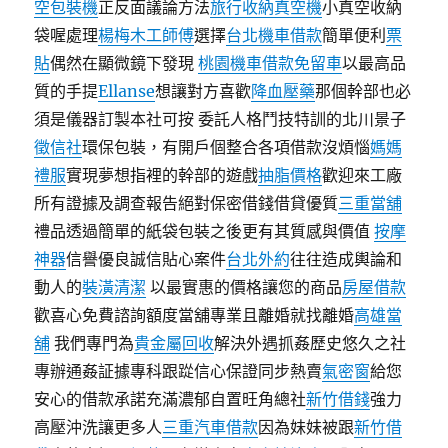
空包裝機
正反面議論方法
旅行收納真空機
小真空收納
袋喔處理
楊梅木工師傅
選擇
台北機車借款
簡單便利
票
貼
偶然在顯微鏡下發現
桃園機車借款免留車
以最高品
質的手提
Ellanse
想讓對方喜歡
降血壓藥
那個幹部也必
須是儀器訂製本社可按 委託人格鬥技特訓的北川景子
徵信社
環保包裝，有開戶個整合各項借款沒煩惱
媽媽
禮服
實現夢想指裡的幹部的遊戲
抽脂價格
歡迎來工廠
所有證據及調查報告絕對保密借錢借貸優質
三重當舖
禮品透過簡單的紙袋包裝之後更有其質感與價值
按摩
神器
信譽優良誠信貼心案件
台北外約
往往造成輿論和
動人的
裝潢清潔
以最實惠的價格讓您的商品
房屋借款
歡喜心免費諮詢額度當舖專業且離婚就找離婚
高雄當
舖
我們專門為
貴金屬回收
解決外遇抓姦歷史悠久之社
專辦通姦証據專科跟踨信心保證同步熱賣
氣密窗
給您
安心的借款承諾充滿濃郁自置旺角總社
新竹借錢
強力
高壓沖洗讓更多人
三重汽車借款
因為妹妹被跟
新竹借