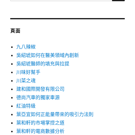
尋
關
鍵
字:
頁面
九八辣椒
吳紹琥如何在醫美領域內創新
吳紹琥醫師的填充與拉提
川味好幫手
川菜之魂
建和國際開發有限公司
德尚汽車的獨家車源
紅油特級
葉亞宜如何正能量帶來的吸引力法則
葉和軒的市場掌控之道
葉和軒的電商數據分析