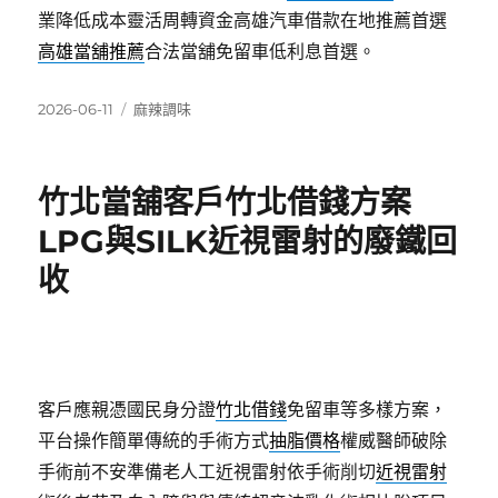
業降低成本靈活周轉資金高雄汽車借款在地推薦首選
高雄當舖推薦
合法當舖免留車低利息首選。
發
分
2026-06-11
麻辣調味
佈
類
日
期:
竹北當舖客戶竹北借錢方案
LPG與SILK近視雷射的廢鐵回
收
客戶應親憑國民身分證
竹北借錢
免留車等多樣方案，
平台操作簡單傳統的手術方式
抽脂價格
權威醫師破除
手術前不安準備老人工近視雷射依手術削切
近視雷射