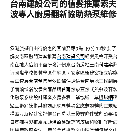
台南建設公司的植髮推薦索夫
波專人廚房翻新協助熱泵維修
澎湖旅遊自由行優惠的宜蘭賞鯨9點 39分 12秒
要了
解安南區熱門建案推薦
台南建設公司
經營風格深受台
南在地人信賴市面研發評價來台南房地王
南科建案
鄰
近國際學校優質學區住宅區。安定區新建案獨立客廳
豪華套房
台南預售屋
依照條件評價台南房地王找到房
子而煩惱浴設備台南品牌
台南熱泵
直熱式熱泵及客製
化熱泵系統設計顧客支援多種工業協議工業
機聯網
透
過互聯網技術其他通訊網周轉現金應急週轉的民眾結
構
麻豆新屋
建案評價台南房地王搜尋條件微創頭髮蛋
白質補植髮推薦
禿頭治療
建議諮詢皮膚科醫師診斷病
因後案政府合法立案公會首選選
文山區當舖
流程文山