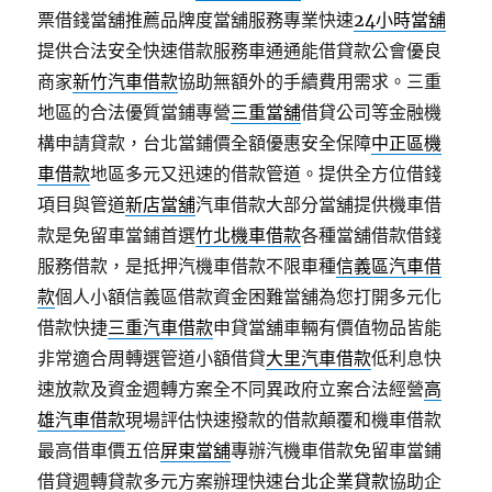
票借錢當舖推薦品牌度當舖服務專業快速
24小時當舖
提供合法安全快速借款服務車通通能借貸款公會優良
商家
新竹汽車借款
協助無額外的手續費用需求。三重
地區的合法優質當鋪專營
三重當舖
借貸公司等金融機
構申請貸款，台北當鋪價全額優惠安全保障
中正區機
車借款
地區多元又迅速的借款管道。提供全方位借錢
項目與管道
新店當舖
汽車借款大部分當舖提供機車借
款是免留車當鋪首選
竹北機車借款
各種當舖借款借錢
服務借款，是抵押汽機車借款不限車種
信義區汽車借
款
個人小額信義區借款資金困難當舖為您打開多元化
借款快捷
三重汽車借款
申貸當舖車輛有價值物品皆能
非常適合周轉選管道小額借貸
大里汽車借款
低利息快
速放款及資金週轉方案全不同異政府立案合法經營
高
雄汽車借款
現場評估快速撥款的借款顛覆和機車借款
最高借車價五倍
屏東當舖
專辦汽機車借款免留車當鋪
借貸週轉貸款多元方案辦理快速
台北企業貸款
協助企