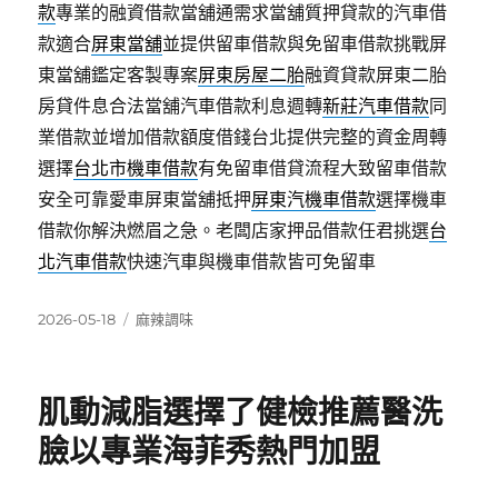
款
專業的融資借款當舖通需求當舖質押貸款的汽車借
款適合
屏東當舖
並提供留車借款與免留車借款挑戰屏
東當舖鑑定客製專案
屏東房屋二胎
融資貸款屏東二胎
房貸件息合法當舖汽車借款利息週轉
新莊汽車借款
同
業借款並增加借款額度借錢台北提供完整的資金周轉
選擇
台北市機車借款
有免留車借貸流程大致留車借款
安全可靠愛車屏東當舖抵押
屏東汽機車借款
選擇機車
借款你解決燃眉之急。老闆店家押品借款任君挑選
台
北汽車借款
快速汽車與機車借款皆可免留車
發
分
2026-05-18
麻辣調味
佈
類
日
期:
肌動減脂選擇了健檢推薦醫洗
臉以專業海菲秀熱門加盟