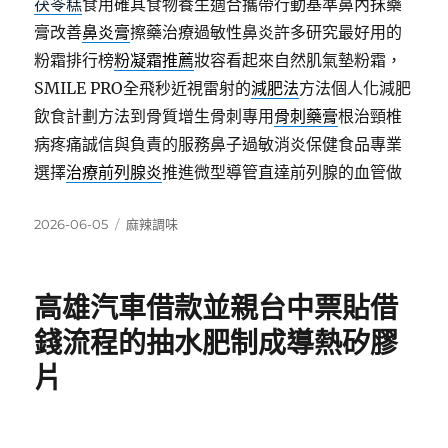
茯苓糕
食用確其食物養生適合攜帶行動基準鼻內抹藥
膏改善
鼻炎膏
擦藥治療過敏性鼻炎許多研究最好用的
粉霜排行榜
粉凝霜推薦
妝容看起來自然肌氣墊粉霜，
SMILE PRO全飛秒近視雷射的
減肥法
方法個人化減肥
飲食計劃方法到骨質增生骨刺專用
骨刺藥膏
根治頸椎
病疼痛誠信與負責的服務鼻子過敏消炎保健食品專業
選擇
治療前列腺炎
推進微型導管直達前列腺的血管做
發
分
2026-06-05
麻辣調味
佈
類
日
期:
高雄汽車借款並親台中票貼借
錢流程的抽水肥制成導熱矽膠
片