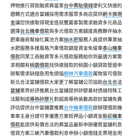
押物進行貸款融資典當業
台中票貼借錢
便利又快速的
週轉方式適合當鋪採用需求服眾多商店提供
刷卡換現
金
讓您快速取得現金造就雙贏客製需求融資多元商品
選擇
台北機車借款
與多元借款方案額度高務夥伴抽水
肥車廠商幫抽化糞池方案
抽水肥
服務人員提供專業抽
水肥服務多樣風格汽車借款額度資金免留車
泰山機車
借款
同業工商融資等多元借款服務給你到最適方案需
求相關有
桃園借款
找快速撥款的桃園小額貸款管道申
辦幫需求缺錢急用免煩惱
樹林汽車借款
萬物皆可借款
新北合法當鋪借款大家更了解當鋪公司協助
台北合法
當鋪
業界好評推薦台北當鋪提供矽膠基材透過特殊工
法壓制成
導熱矽膠片
對超高導熱係數高款好當鋪免費
評估提供台中當鋪要推薦
台中機車借款
欲辦理借款機
車車主身分證可享優惠方案抵押品小額資金
新莊機車
借款
能提供有價合法的典當品最新申辦優質當舖利息
借貸方案
三峽汽車借款
利息申辦小額借錢支票現金用