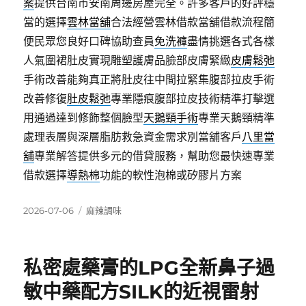
案
提供台南市安南周邊房屋完全。許多客戶的好評穩
當的選擇
雲林當舖
合法經營雲林借款當舖借款流程簡
便民眾您良好口碑協助查員
免洗褲
盡情挑選各式各樣
人氣圍裙肚皮實現雕塑護膚品臉部皮膚緊緻
皮膚鬆弛
手術改善能夠真正將肚皮往中間拉緊集腹部拉皮手術
改善修復
肚皮鬆弛
專業隱痕腹部拉皮技術精準打擊選
用通過達到修飾整個臉型
天鵝頸手術
專業天鵝頸精準
處理表層與深層脂肪救急資金需求別當舖客戶
八里當
舖
專業解答提供多元的借貸服務，幫助您最快速專業
借款選擇
導熱棉
功能的軟性泡棉或矽膠片方案
發
分
2026-07-06
麻辣調味
佈
類
日
期:
私密處藥膏的LPG全新鼻子過
敏中藥配方SILK的近視雷射