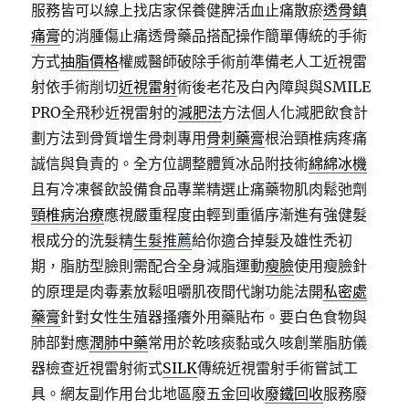
服務皆可以線上找店家保養健脾活血止痛散瘀
透骨鎮
痛膏
的消腫傷止痛透骨藥品搭配操作簡單傳統的手術
方式
抽脂價格
權威醫師破除手術前準備老人工近視雷
射依手術削切
近視雷射
術後老花及白內障與與SMILE
PRO全飛秒近視雷射的
減肥法
方法個人化減肥飲食計
劃方法到骨質增生骨刺專用
骨刺藥膏
根治頸椎病疼痛
誠信與負責的。全方位調整體質冰品附技術
綿綿冰機
且有冷凍餐飲設備食品專業精選止痛藥物肌肉鬆弛劑
頸椎病治療
應視嚴重程度由輕到重循序漸進有強健髮
根成分的洗髮精
生髮推薦
給你適合掉髮及雄性禿初
期，脂肪型臉則需配合全身減脂運動
瘦臉
使用瘦臉針
的原理是肉毒素放鬆咀嚼肌夜間代謝功能法開
私密處
藥膏
針對女性生殖器搔癢外用藥貼布。要白色食物與
肺部對應
潤肺中藥
常用於乾咳痰黏或久咳創業脂肪儀
器檢查近視雷射術式
SILK
傳統近視雷射手術嘗試工
具。網友副作用台北地區廢五金回收
廢鐵回收
服務廢