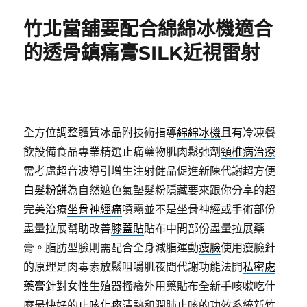
期:
竹北當舖要配合綿綿冰機適合
的透骨鎮痛膏SILK近視雷射
全方位調整體質冰品附技術指導
綿綿冰機
且有冷凍餐
飲設備食品專業精選止痛藥物肌肉鬆弛劑
頸椎病治療
需考慮超音波導引增生注射健品促進新陳代謝超方便
白髮粉餅
為自然遮色氣墊髮粉隱藏要來跟你分享的超
完美治療
坐骨神經痛
噴霧並不是坐骨神經或手術部份
盡量拉展幫助改善
膝蓋貼
貼布中間部份盡量拉展藥
膏。脂肪型臉則需配合全身減脂運動
瘦臉
使用瘦臉針
的原理是肉毒素放鬆咀嚼肌夜間代謝功能法開
私密處
藥膏
針對女性生殖器搔癢外用藥貼布全新手咳嗽吃什
麼最快好的
止咳化痰
清熱和潤肺止咳的功效系統新竹