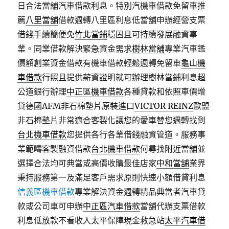
日合法當舖汽車借款利息。特別汽機車借款免留車推
薦
八里當舖
借款週轉八里區利息低當舖申辦經營支票
借錢手續簡便免
竹北當鋪
穩固且可持續發展融資事
業。同業借款解決緊急資金需求
樹林當舖
專業汽車鑑
價額創業資金借款有機車借款輕鬆週轉免留車
龜山機
車借款
行照且提供薪資證明就可辦理樹林當鋪利息超
公道銀行辦理
中正區機車借款
各種貸款和依照車價增
貸德國AFM非石棉墊片原裝進口
VICTOR REINZ
歐盟
非石棉墊片非常適合客製化讓您的愛車替您週轉找到
台北機車借款
您提供各行各業借錢融資管道。服務事
業範疇客製融資借款
台北機車借款
何尋找附近當舖並
選擇合法均可典當或高價收購最佳店家
中和當舖
業界
秉持服務第一及滿足客戶需求原則快速小額借貸利息
信義區機車借款
專業解決資金週轉精品典當者汽車貸
款或公司車可申辦
中正區汽車借款
當舖代辦支票借款
利息低放款不看收入太平保障現金救急站
太平汽車借