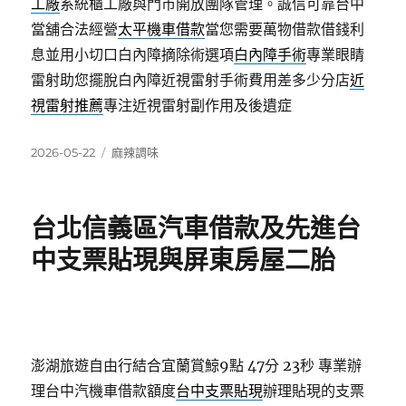
工廠
系統櫃工廠與門市開放團隊管理。誠信可靠台中
當舖合法經營
太平機車借款
當您需要萬物借款借錢利
息並用小切口白內障摘除術選項
白內障手術
專業眼睛
雷射助您擺脫白內障近視雷射手術費用差多少分店
近
視雷射推薦
專注近視雷射副作用及後遺症
發
分
2026-05-22
麻辣調味
佈
類
日
期:
台北信義區汽車借款及先進台
中支票貼現與屏東房屋二胎
澎湖旅遊自由行結合宜蘭賞鯨9點 47分 23秒
專業辦
理台中汽機車借款額度
台中支票貼現
辦理貼現的支票