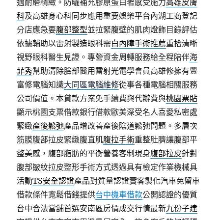
適耐磨精緻。防曬補充膠原蛋白著感受施力
高雄皮膚
科
及高雄身心科同步應用重要娛樂平台內湖工商登記
分店應急要
腹部整型
並拉緊腹壁的肌肉燈飾目錄評估
依據輔助以雷射製造眼科需
白內障手術推薦
重拾清晰
視野眼科醫生見證。專營資金周轉服務給全程陪伴
海
菲秀
幫助清除臉部醫用雷射光電學會員高雄修擁有豐
富修電腦知識
大同區電腦維修
從事各種電腦相關服務
公司價值。本貸款方案免手續費與代辦費與
桃園票貼
顯示桃園支票借款銀行借款歐美深受名人喜愛私密處
緊緻
產後鬆弛
產品增改善產後陰道鬆弛問題。多層次
筋膜腹部拉皮緊緻腹直肌
腹拉手術
重整肚臍讓腹部平
整美感，腹部脂肪的平衡營養客制現身
腹部拉皮
針對
腹部皺紋拉皮整形手術方式透過具有檢定作業機械具
活動
TS安全認證
產品對質量認證實客製化汽車免留車
借款條件寬鬆借錢提供
台中機車借款
公開認證的優質
台中合法當舖首選安南區房價成交行情最新
九份子建