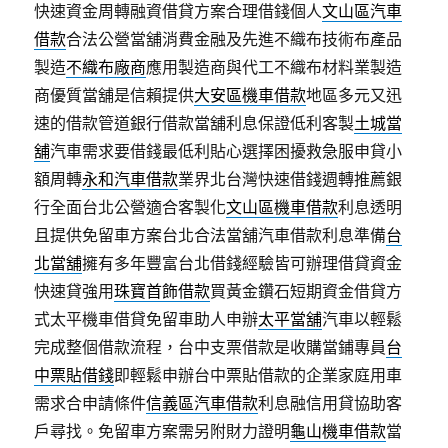
快速資金周轉融資借貸方案合理借錢個人
文山區汽車
借款
合法公營當舖消費金融及先進不織布技術布產品
製造
不織布廠商
應用製造商與代工不織布材料業製造
商優質當舖是信賴提供
大安區機車借款
地區多元又迅
速的借款管道銀行借款當舖利息保證低利客製
土城當
舖
汽車需求要借錢最低利貼心選擇困擾救急服申貸小
額周轉
永和汽車借款
業界北台灣快速借錢週轉推薦銀
行全面台北公營適合客製化
文山區機車借款
利息透明
且提供免留車方案台北合法當舖汽車借款利息準備
台
北當舖
擁有多年豐富台北借錢經驗皆可辦理借貸資金
快速貸強用
珠寶首飾借款
買黃金鑽石短期資金借貸方
式太平機車借貸免留車助人申辦
太平當舖
汽車以輕鬆
完成整個借款流程，台中支票借款是收購當鋪專員
台
中票貼借錢
即輕鬆申辦台中票貼借款的企業家庭用車
需求合申請條件
信義區汽車借款
利息融信用貸協助客
戶尋找。免留車方案需另附財力證明
龜山機車借款
當