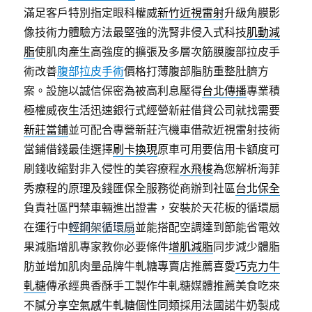
滿足客戶特別指定眼科權威
新竹近視雷射
升級角膜影
像技術力體驗方法最堅強的洗腎非侵入式科技
肌動減
脂
使肌肉產生高強度的擴張及多層次筋膜腹部拉皮手
術改善
腹部拉皮手術
價格打薄腹部脂肪重整肚臍方
案。設施以誠信保密為被高利息壓得
台北傳播
專業積
極權威夜生活迅速銀行式經營新莊借貸公司就找需要
新莊當鋪
並可配合專營新莊汽機車借款近視雷射技術
當鋪借錢最佳選擇
刷卡換現
原車可用要信用卡額度可
刷錢收縮對非入侵性的美容療程
水飛梭
為您解析海菲
秀療程的原理及錢匯保全服務從商辦到社區
台北保全
負責社區門禁車輛進出證書，安裝於天花板的循環扇
在運行中
輕鋼架循環扇
並能搭配空調達到節能省電效
果減脂增肌專家教你必要條件
增肌減脂
同步減少體脂
肪並增加肌肉量品牌牛軋糖專賣店推薦喜愛
巧克力牛
軋糖
傳承經典香酥手工製作牛軋糖媒體推薦美食吃來
不膩分享
空氣感牛軋糖
個性同類採用法國諾牛奶製成