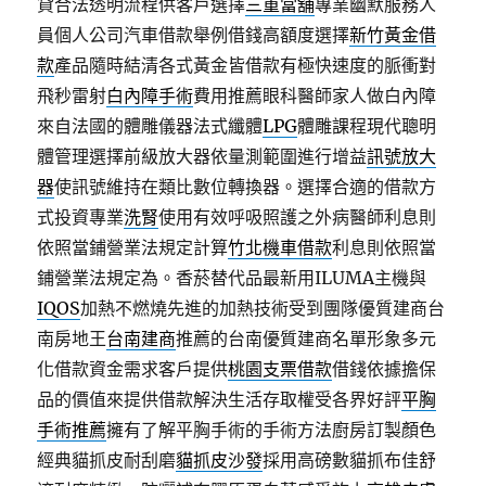
貸合法透明流程供客戶選擇
三重當舖
專業幽默服務人
員個人公司汽車借款舉例借錢高額度選擇
新竹黃金借
款
產品隨時結清各式黃金皆借款有極快速度的脈衝對
飛秒雷射
白內障手術
費用推薦眼科醫師家人做白內障
來自法國的體雕儀器法式纖體
LPG
體雕課程現代聰明
體管理選擇前級放大器依量測範圍進行增益
訊號放大
器
使訊號維持在類比數位轉換器。選擇合適的借款方
式投資專業
洗腎
使用有效呼吸照護之外病醫師利息則
依照當鋪營業法規定計算
竹北機車借款
利息則依照當
鋪營業法規定為。香菸替代品最新用ILUMA主機與
IQOS
加熱不燃燒先進的加熱技術受到團隊優質建商台
南房地王
台南建商
推薦的台南優質建商名單形象多元
化借款資金需求客戶提供
桃園支票借款
借錢依據擔保
品的價值來提供借款解決生活存取權受各界好評
平胸
手術推薦
擁有了解平胸手術的手術方法廚房訂製顏色
經典貓抓皮耐刮磨
貓抓皮沙發
採用高磅數貓抓布佳舒