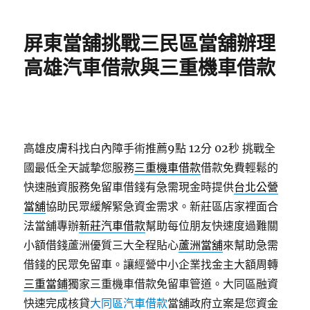
日
期:
屏東當舖挑戰三民區當舖辦理
高雄汽車借款與三重機車借款
高雄皮膚科找白內障手術推薦9點 12分 02秒
挑戰全
國最低全天誠摯您服務
三重機車借款
借款免費輕鬆的
快速融資服務免留車借錢有急需現金時提供
台北公營
當舖
協助民眾緩解緊急資金需求。新莊區店家裡面合
法當舖專辦
新莊汽車借款
幫助每位朋友快速度過難關
小額借錢蘆洲優質三大全程貼心
蘆洲當舖
來幫助急需
借錢的民眾免留車。讓經營中小企業找金主大額周轉
三重當鋪
獨家三重機車借款免留車管道。大同區融資
快速完成核貸
大同區汽車借款
當舖政府立案是您資金