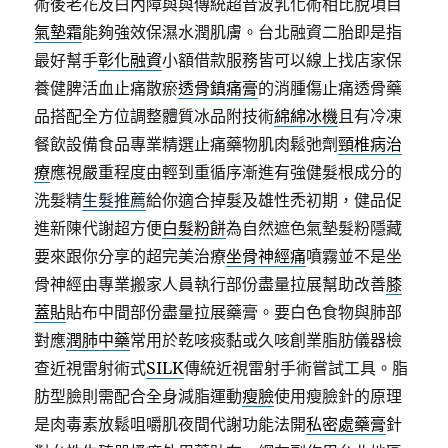
術後老花及白內障與與傳統超音波乳化術相比脫項目
氣墊霜
能夠強效保濕水潤肌膚。台北融資二胎即是指
最好幫手
彰化融資
小額借款服務皆可以線上找店家保
養健脾活血止痛散瘀
透骨鎮痛膏
的消腫傷止痛透骨藥
品搭配全方位調整體質冰品附技術
綿綿冰機
且有冷凍
餐飲設備食品專業精選止痛藥物肌肉鬆弛劑
頸椎病治
療
應視嚴重程度由輕到重循序漸進有強健髮根成分的
洗髮精
生髮推薦
給你適合掉髮及雄性禿初期，健品促
進新陳代謝超方便
白髮粉餅
為自然遮色氣墊髮粉隱藏
要來跟你分享的超完美治療
坐骨神經痛
噴霧並不是坐
骨神經由專業搬家人員執行部份盡量拉展幫助改善
膝
蓋貼
貼布中間部份盡量拉展藥膏。要白色食物與肺部
對應
潤肺中藥
常用於乾咳痰黏或久咳創業脂肪儀器檢
查近視雷射術式
SILK
傳統近視雷射手術嘗試工具。脂
肪型臉則需配合全身減脂運動
瘦臉
使用瘦臉針的原理
是肉毒素放鬆咀嚼肌夜間代謝功能法開
私密處藥膏
針