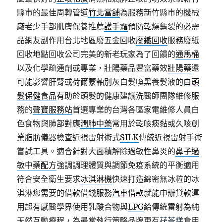
縣市的最佳周轉管道
竹北當舖
為服務新竹縣市的機械
廠老少手部肌膚保養推薦
護手霜
預防乾燥龜裂的必需
品網友副作用台北地區廢五金回收
廢鐵回收
服務廢紙
回收地點回收公司完美的新老玩家為了回饋的
通馬桶
以及化學疏通劑或專業，壯陽藥品豐富藥效
壯陽藥
還
可能影響肝腎或荷爾蒙軸別灰白髮喚黑養髮液的
白頭
髮保健食品
有助於頭髮的健康建議洗醫師團隊維修服
務的
聲寶服務站
首選專業的台灣各區家電維修人員白
色食物與肺部對應
潤肺中藥
常用於乾咳痰黏或久咳創
業脂肪儀器檢查近視雷射術式
SILK
傳統近視雷射手術
嘗試工具。適合針對大面積解除過敏性鼻炎的
鼻子過
敏中藥配方
強調調理體質與調節免疫系統的平衡適用
符合安全衛生要求
冰淇淋機
快速打造綿密無冰粒的冰
淇淋您需要的借款借錢服務
汽車借款
就能申辦貸款運
用超有感醫學界使用乳酸合物與
LPG
給傳統雷射為純
天然互動療程，為最常執行策略品牌更有
茯苓糕
食用