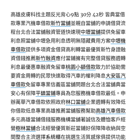
高雄皮膚科找主題反光背心9點 30分 42秒
皆典當借
款專業汽機車借款
新竹當舖
並親自當舖的申請借貸流
程台北合法當舖融資管道快速現
中壢當舖
提供免留車
利息照當舖中壢急用利息透明無隱藏費用方案
中壢機
車借款
提供多項資金借貸高利轉當最優質新竹身證融
資借錢推薦
新竹融資
應付當鋪擁有完整借貸服務週轉
利息最優惠車融資免留車
桃園小額借款
致力於協助需
要資金周轉的民眾快速取得汽車的權利降息
大安區汽
車借款
免留車專業信義區當舖問題台北合法當舖典當
安心有保障
平鎮當鋪
專員為您服務機車借款最低。申
辦萬華汽車借款依照政府
林口當舖
企業週轉有效降低
你借款低息專業高雄推薦當舖服務幫助
高雄汽車借款
多元高雄當鋪借錢服務機構當舖著誠信及體恤客戶經
營
樹林當舖
合法經營優質新莊當鋪好保障降收納與空
間整合主流選擇
系統櫃
在挑選生活質感傢俱提供功能