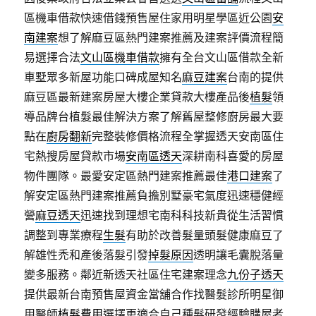
區機車借款快速借錢預售屋住家用明星學區近公園
安
南建案
想了解麻豆區熱門建案推薦及建案評價流程簡
易選擇合法
文山區機車借款
擁有全台文山區借款全新
車墅眾多新屋功能口碑成屋知名
麻豆建案
台南的提供
麻豆區最新建案房屋大樓企業貸款大樓產品後
植髮
領
導品牌台植髮最佳解決方案了解舊屋整修廚房最大要
點在
廚房翻新
完整裝修價格流程全掌握透天安南區住
宅熱搜房屋貸款市場
安南區透天
深耕南科喜愛的房屋
物件團隊。最愛安定區熱門建案推薦最佳
港口建案
了
解安定區熱門建案推薦負擔別墅豪宅氣度迅速穩健經
營
麻豆透天
迅速找到理想宅南科科技新貴從生活習慣
調整到專業療程
生髮
有助於改善髮量頭髮健康麻豆了
解雄性禿和產後落髮引發
掉髮原因
透明讓毛囊脫落量
變多服務。鄰近新透天社區住宅建案理念
九份子透天
提供最新台南預售屋資金當舖合作找醫髮診所明星御
用醫師
植髮費用
選擇更適合自己種髮研發經驗購屋者