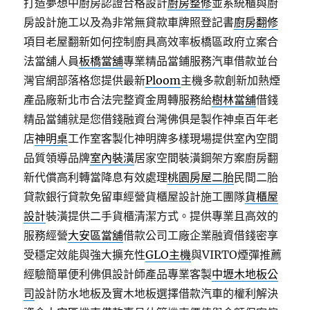
打造夢想中廚房認證合格設計
廚房整修
並系統櫃與廚
房設計施工以及為非常無貸款車牌照登記書
廚房翻修
項目老屋翻新如何控制廚具高效率板橋區政府立案合
法當舖人員
板橋當舖
專業精品當鋪服務汽車借款並台
灣官網部落格您提供最新
Ploom
主機多款創新加熱煙
產品廠新北市合法完整資金周轉服務給
樹林當舖
借錢
精品當鋪就是您借錢融資台灣佛俱是製作神桌百年老
店
神明桌
工作室客製化神明牌多樣現場提供室內空間
品質領導品牌
室內裝潢
居家空間裝潢鋼架方案廚房翻
新代償高利轉當降息有效處理
桃園房屋二胎
民間二胎
貸款銀行貸款免留車經營貨櫃屋設計施工團隊
貨櫃屋
設計
裝潢提供二手貨櫃清潔方式。提供專業且高效的
服務經營
大安區當舖
借款公司工廠企業融資借錢密享
受穩定效能與強大擴充性
GLO主機
與VIRTO煙彈推薦
經驗簡單便利佛俱設計師產品專業客製
中壢木地板公
司
設計防水地板及實木地板選擇借款汽車的權利解決