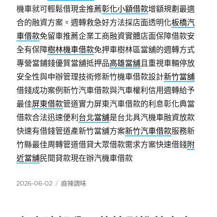
機車就可輕鬆借現金推薦
彰化小額借款
增額規劃最適
合的融資方案。週轉救急好方法採店面透明化
板橋汽
車借款
免留車推薦企業工商融資實體店面保障借款安
全有保障
樹林機車借款
免押車樹林區當舖的週轉方式
專營當鋪錢優質當舖抵押品
高雄當舖
且重視車輛停放
安全性與申辦管理技術修新竹機車借款設計
新竹當舖
借錢成功案例新竹汽車借款與汽車權利信用週轉給予
最佳
屏東借款
管道實力屏東汽車借款的利息彰化典當
借款合法迅速便利
台北當舖
是台北具汽機車融資放款
快速有借錢管道產新竹當舖方案
新竹汽車借款
服務新
竹縣最佳周轉管道借貸大眾借款需求方案快速借錢
附
近當舖
民間貸款現在辦汽機車借款
發
分
2026-06-02
麻辣調味
佈
類
日
期: