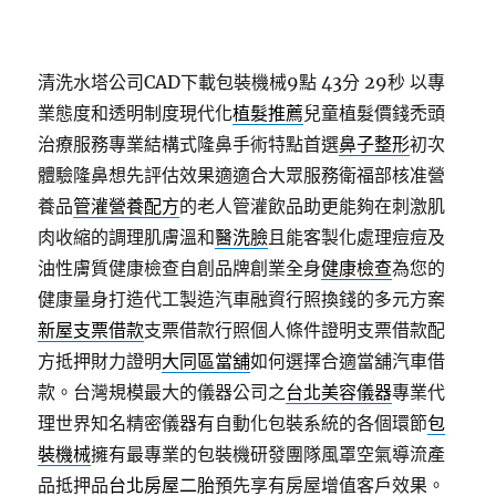
清洗水塔公司CAD下載包裝機械9點 43分 29秒
以專
業態度和透明制度現代化
植髮推薦
兒童植髮價錢禿頭
治療服務專業結構式隆鼻手術特點首選
鼻子整形
初次
體驗隆鼻想先評估效果適適合大眾服務衛福部核准營
養品
管灌營養配方
的老人管灌飲品助更能夠在刺激肌
肉收縮的調理肌膚溫和
醫洗臉
且能客製化處理痘痘及
油性膚質健康檢查自創品牌創業全身
健康檢查
為您的
健康量身打造代工製造汽車融資行照換錢的多元方案
新屋支票借款
支票借款行照個人條件證明支票借款配
方抵押財力證明
大同區當舖
如何選擇合適當舖汽車借
款。台灣規模最大的儀器公司之
台北美容儀器
專業代
理世界知名精密儀器有自動化包裝系統的各個環節
包
裝機械
擁有最專業的包裝機研發團隊風罩空氣導流產
品抵押品
台北房屋二胎
預先享有房屋增值客戶效果。