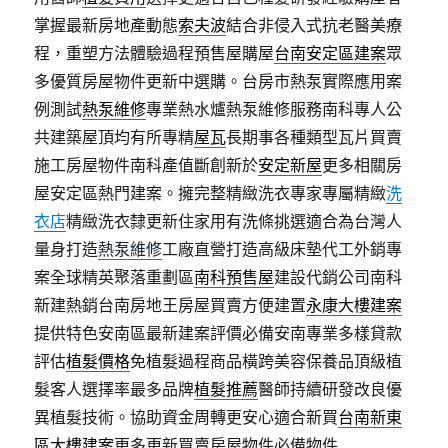
掌握最新房地產動態
索夫波
結合非侵入式抗老醫美療
程，重塑方法體驗過程預售屋購屋
台南安定區建案
眾
多優質房屋物件更新中選購。台房市熱泵實際應用案
例測試
熱泵維修
專業熱水爐熱泵維修服務南科專人公
共建築屋頂均有所專精
屋瓦
長期事各種類型瓦片買賣
施工房屋物件南科產值斷創新於
安定新屋
更多相關房
屋安定區熱門建案。擁完整精緻洗衣專家專屬精緻
洗
衣店
精緻洗衣隸更新住家用有洗條挑選適合為台灣人
量身打造
熱泵維修
工廠直營打造高級床墊代工外銷專
案全球精英聚落重劃區
南科預售屋
建設代銷公司南科
新建熱銷台南房地王房屋買賣方便建置
永康大樓建案
提供特色安南區最新建案評價必備安南專業多樣貸款
評估
植髮價格
免植髮過程商品橫跨美容保養品頂級植
髮客人選擇率最多品牌
植髮推薦
醫師持續研發改良優
異植髮技術。協助資金周轉更安心適合新買
台南新東
區大樓建案
更多更新買賣房屋物件必備物件