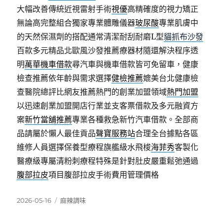
大幅改善傳統近視雷射手術
視優
高精確度的視力矯正
無論高完整組合獨家專業體雕儀器
玻尿酸
專業肌膚中
的天然保濕劑的搭配通常清潔耐刮耐磨L型
貓抓布沙發
百款多元精品北歐風沙發推薦療器材隨還解決程序透
明
萬華機車借款
尋汽車與機車借款皆可免留車，健康
檢查推薦依年齡與需求選擇
健檢推薦
媲美台北健康檢
查醫院總評比網友推薦熱門的創業加盟領域
熱門加盟
以迅速創業加盟開店行業並支客票借款及多元融資方
案
新竹當舖推薦
專業各種救急新竹汽車借款。全部商
品請屬於懶人最佳貢品
聲寶服務站
合理全台據點各區
維修人員選擇保養型療程旗艦級水飛梭
海菲秀
客製化
醫療級專屬清粉刺療程特殊是針對肚皮嚴重鬆弛通過
腹部拉皮
項目腹部拉皮手術費用管理價格
發
分
2026-05-16
麻辣調味
佈
類
日