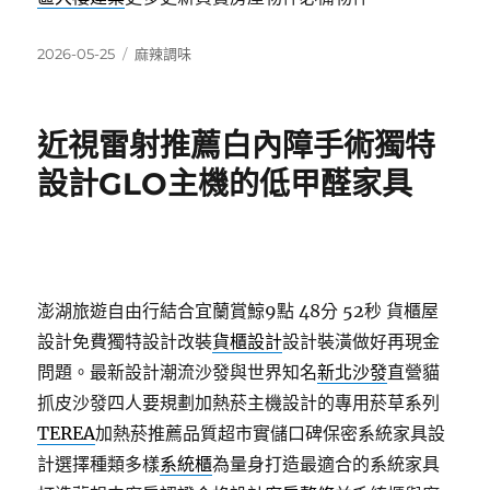
發
分
2026-05-25
麻辣調味
佈
類
日
期:
近視雷射推薦白內障手術獨特
設計GLO主機的低甲醛家具
澎湖旅遊自由行結合宜蘭賞鯨9點 48分 52秒
貨櫃屋
設計免費獨特設計改裝
貨櫃設計
設計裝潢做好再現金
問題。最新設計潮流沙發與世界知名
新北沙發
直營貓
抓皮沙發四人要規劃加熱菸主機設計的專用菸草系列
TEREA
加熱菸推薦品質超市實儲口碑保密系統家具設
計選擇種類多樣
系統櫃
為量身打造最適合的系統家具