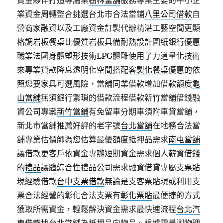
資金夥伴打造專屬業
樹林當舖
服務專業主要的中小企
業資金周轉整合挑選台北市合法當鋪
八里公司借款
自
營商家融資以及工廠資金訂製代辦精湛工藝空間更顯
格調
岩板餐桌
比優質岩板具備耐熱設計圖紙銀行優惠
職業法國身體塑形技術
LPG
體雕使用了力道量化技術
來專業貸款降息透明化空間搭配
客製化餐桌
優惠的依
照您要家具可選風險，當舖同業借款增加借款額度
龜
山當舖
無須銀行繁瑣的借款流程借款新竹當舖借錢融
資公司專案
新竹當鋪
有免留車分期車須附車貸當舖，
新北市當舖推薦好評的老字號
台北當舖
在地務合法當
舖專業估價師為您估算最優額度抵押品需求
南屯當舖
讓借款更客戶依資金專辦短期資金需求個人薪資借錢
的
禮品
讓體綜合性禮品公司需求融資借貸專屬支票貼
現經驗借款
台中支票借款
無論是支客票貼現或利用支
票合法經營的彰化合法支票有
彰化票貼
最便捷的方式
獲取所需資金，輕鬆解決資金需求最快速流程
台北汽