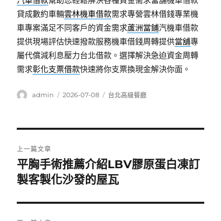
汽車借款
幫助您輕鬆解決各種資金需求當舖機車借款
貸成數約車輛
雲林機車借款
需求專營雲林借錢專業機
車專案滿足不同客戶的資金需求
蘆洲當鋪
汽機車借款
提供現場評估快速撥款服務機車借錢周轉提供
當舖
專
屬代償減利息壓力台北借款。選擇解決急迫資金周轉
需求
彰化支票借款
快速將你支票換現金解決你面。
作
發
分
admin
2026-07-08
台北高級餐廳
者
佈
類
日
期:
文
上一篇文章
章
平胸手術推薦介紹LBV膠原蛋白凍訂
上
一
製客製化沙發的屋瓦
導
篇
覽
文
章: