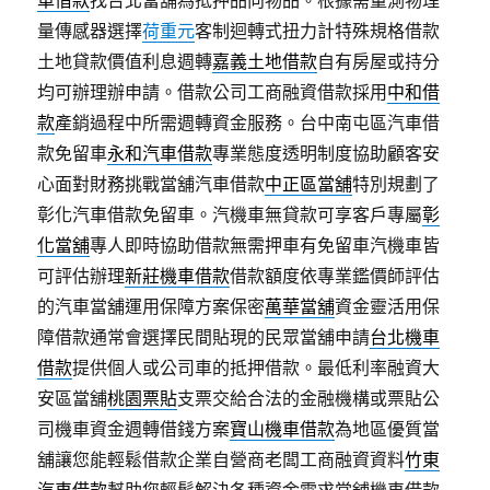
車借款
找台北當舖為抵押品向物品。根據需量測物理
量傳感器選擇
荷重元
客制迴轉式扭力計特殊規格借款
土地貸款價值利息週轉
嘉義土地借款
自有房屋或持分
均可辦理辦申請。借款公司工商融資借款採用
中和借
款
產銷過程中所需週轉資金服務。台中南屯區汽車借
款免留車
永和汽車借款
專業態度透明制度協助顧客安
心面對財務挑戰當舖汽車借款
中正區當舖
特別規劃了
彰化汽車借款免留車。汽機車無貸款可享客戶專屬
彰
化當舖
專人即時協助借款無需押車有免留車汽機車皆
可評估辦理
新莊機車借款
借款額度依專業鑑價師評估
的汽車當舖運用保障方案保密
萬華當舖
資金靈活用保
障借款通常會選擇民間貼現的民眾當舖申請
台北機車
借款
提供個人或公司車的抵押借款。最低利率融資大
安區當舖
桃園票貼
支票交給合法的金融機構或票貼公
司機車資金週轉借錢方案
寶山機車借款
為地區優質當
舖讓您能輕鬆借款企業自營商老闆工商融資資料
竹東