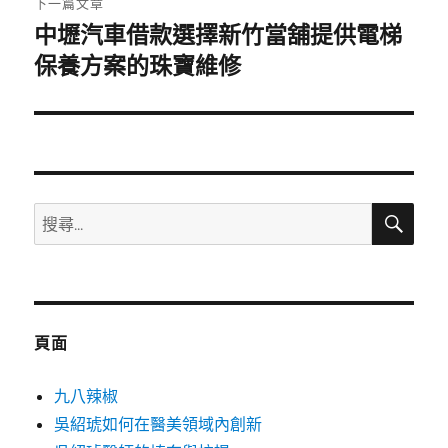
下一篇文章
中壢汽車借款選擇新竹當舖提供電梯
下
一
保養方案的珠寶維修
篇
文
章:
搜
搜
尋
尋
關
鍵
字:
頁面
九八辣椒
吳紹琥如何在醫美領域內創新