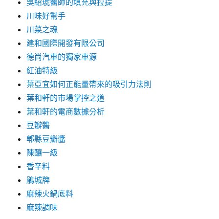
吳紹琥醫師的填充與拉提
川味好幫手
川菜之魂
建和國際開發有限公司
德尚汽車的獨家車源
紅油特級
葉亞宜如何正能量帶來的吸引力法則
葉和軒的市場掌控之道
葉和軒的電商數據分析
豆瓣醬
郫縣豆瓣醬
陳釀一級
香辛料
鵑城牌
麻辣火鍋底料
麻辣調味