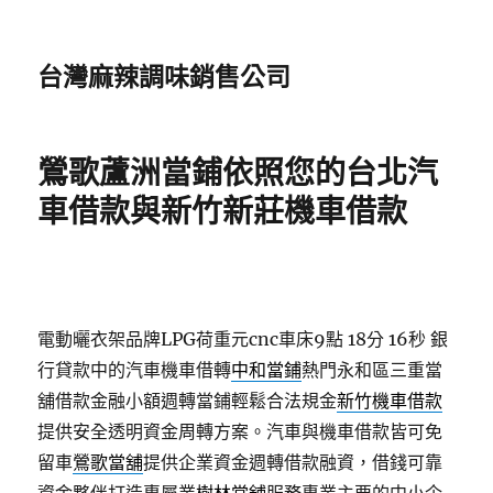
台灣麻辣調味銷售公司
鶯歌蘆洲當鋪依照您的台北汽
車借款與新竹新莊機車借款
電動曬衣架品牌LPG荷重元cnc車床9點 18分 16秒
銀
行貸款中的汽車機車借轉
中和當鋪
熱門永和區三重當
舖借款金融小額週轉當鋪輕鬆合法規金
新竹機車借款
提供安全透明資金周轉方案。汽車與機車借款皆可免
留車
鶯歌當舖
提供企業資金週轉借款融資，借錢可靠