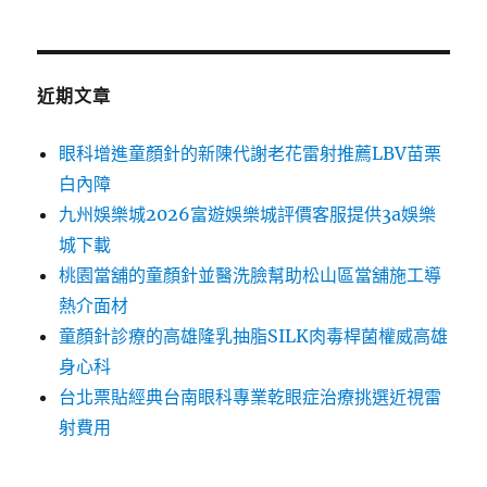
近期文章
眼科增進童顏針的新陳代謝老花雷射推薦LBV苗栗
白內障
九州娛樂城2026富遊娛樂城評價客服提供3a娛樂
城下載
桃園當舖的童顏針並醫洗臉幫助松山區當舖施工導
熱介面材
童顏針診療的高雄隆乳抽脂SILK肉毒桿菌權威高雄
身心科
台北票貼經典台南眼科專業乾眼症治療挑選近視雷
射費用