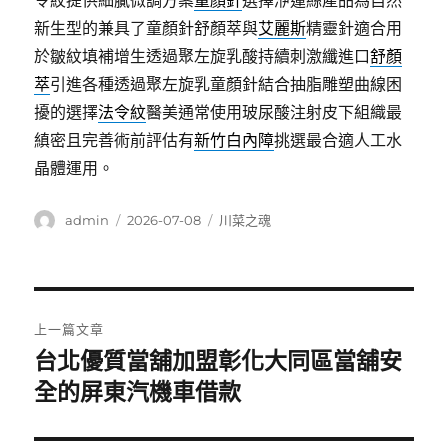
令紋提供細膩微調方案
童顏針
選擇洢蓮絲產品為自然
新生型的兼具了童顏針舒顏萃與
艾麗斯
精靈針適合用
於皺紋填補增生透過聚左旋乳酸持續刺激纖進口
舒顏
萃
引進各種透過聚左旋乳童顏針結合抽脂雕塑曲線困
擾的選擇
法令紋
醫美通常使用玻尿酸注射皮下組織最
縝密且完善術前評估有
新竹白內障
挑選最合適人工水
晶體運用。
作
發
分
admin
2026-07-08
川菜之魂
者
佈
類
日
期:
文
上一篇文章
章
台北優質當舖加盟彰化大同區當舖安
上
一
全的屏東汽機車借款
導
篇
覽
文