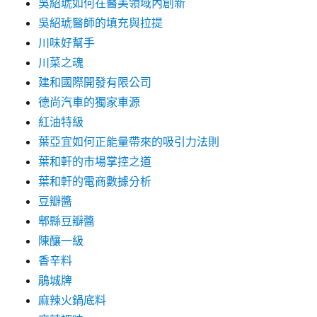
吳紹琥如何在醫美領域內創新
吳紹琥醫師的填充與拉提
川味好幫手
川菜之魂
建和國際開發有限公司
德尚汽車的獨家車源
紅油特級
葉亞宜如何正能量帶來的吸引力法則
葉和軒的市場掌控之道
葉和軒的電商數據分析
豆瓣醬
郫縣豆瓣醬
陳釀一級
香辛料
鵑城牌
麻辣火鍋底料