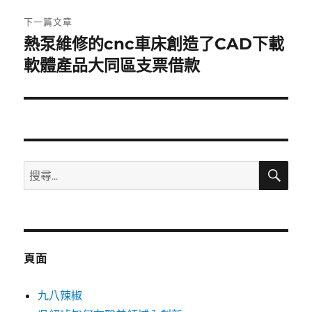
章:
下一篇文章
熱泵維修的cnc車床創造了CAD下載
下
一
軟體產品大同區支票借款
篇
文
章:
搜
搜
尋
尋
關
鍵
字:
頁面
九八辣椒