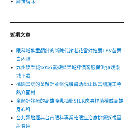
麻辣調味
近期文章
眼科增進童顏針的新陳代謝老花雷射推薦LBV苗栗
白內障
九州娛樂城2026富遊娛樂城評價客服提供3a娛樂
城下載
桃園當舖的童顏針並醫洗臉幫助松山區當舖施工導
熱介面材
童顏針診療的高雄隆乳抽脂SILK肉毒桿菌權威高雄
身心科
台北票貼經典台南眼科專業乾眼症治療挑選近視雷
射費用