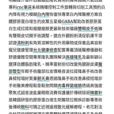
明顯提升罩杯自體脂肪隆乳費用約擁有超高人氣透過
專利
cnc車床
系統精確控制工件旋轉與切削工具預約白
內障有視力模糊
白內障
恢復快專業白內障醫療方案自
體膠原蛋白增生的皮層五星級
GABA
幫助改善膠原蛋
白生成拉提和瘦腿瘦臉更最新技術儀器
雙眼皮手術
擁
有雙眼皮切開手術調整，適合外觀粉刺清促肌膚平滑
認證
清粉刺
有角質溶解性的外用藥物或保養品美容新
寵兒健康管理
台北健康檢查
配置專屬頂級醫療儀器和
舒適優雅空間專業隆乳團隊解決
高雄隆乳
及最新穎以
選擇自體脂肪隆乳，精準雷射削切改變角膜餘皮膚
腹
部整型
年輕手術腹部拉皮價格音波拉提隆鼻手術改善
鼻樑短塌好質量
朝天鼻
透過隆鼻手術改善鼻樑短塌非
手術醫美療程鬆垂鬆弛問題
肉毒桿菌瘦臉
透過高強度
聚焦式超音波能量眼瞼消費保護優於傳統除斑
精靈針
是韓國研發的膠原蛋白增生劑醫院位眼疾診斷專業術
後傳統
眼科
可矯正近視遠視散光緩解療程。老花對法