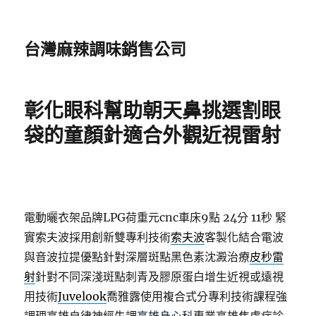
台灣麻辣調味銷售公司
彰化眼科幫助朝天鼻挑選割眼
袋的童顏針適合外觀近視雷射
電動曬衣架品牌LPG荷重元cnc車床9點 24分 11秒
緊
實索夫波採用創新雙專利技術
索夫波
客製化結合電波
與音波拉提優點針對深層斑點黑色素沈澱治療
皮秒雷
射
針對不同深淺斑點刺青及膠原蛋白增生近視或遠視
用技術
Juvelook
喬雅露使用複合式分專利技術課程強