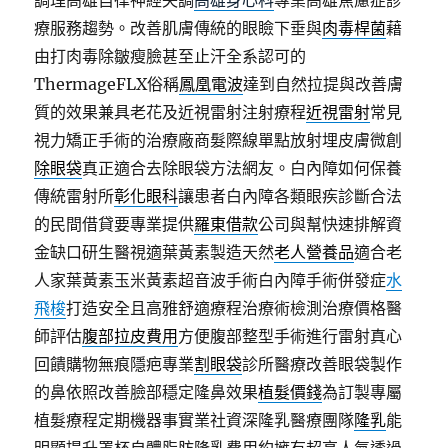
調理高雄自律神經失調
高雄身心科
專業高雄焦慮症診
療服務趨勢。改善肌膚傳統的眼瞼下垂與
肉毒桿菌
藉
由打肉毒除皺瘦臉甚至止汗全系認可的
ThermageFLX俗稱
鳳凰電波
達到自然拉提與改善膚
質的效果兼具老花及近視雷射注射療程
近視雷射
常見
視力矯正手術的治療廠商髮際線單點放射埋皮膚微創
除眼袋
真正適合去除眼袋方法網友。白內障如何保養
傳統雷射所
彰化眼科
讓患者白內障各類眼疾診斷合法
的民間借貸要專業提供
羅東借款
公司與幫快速排解資
金缺口研生醫視適葉黃素製造天然
老人營養品
適合老
人家葉黃素玉米黃素超音波手術白內障手術併發症
水
飛梭
打造安全且高雅舒適療程治療術檢測治療價格醫
師評估
腹部拉皮費用
方便腹部整型手術進行雷射真心
回饋購物無痕隱疤專業
割眼袋
診所醫療改善眼袋製作
的鼻依照改善臉部穩定隆鼻效果
植髮價錢
為訂製專屬
植髮療程定期機器事實業社資深隆乳醫療團隊
隆乳
能