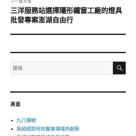
下一篇文章
三洋服務站選擇隱形鐵窗工廠的燈具
下
一
批發專案澎湖自由行
篇
文
章:
搜
搜
尋
尋
關
鍵
字:
頁面
九八辣椒
吳紹琥如何在醫美領域內創新