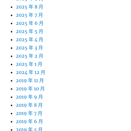
2025 年 8 月
2025 年 7 月
2025 年 6 月
2025 年 5 月
2025 年 4 月
2025 年 3 月
2025 年 2 月
2025 年 1 月
2024 年 12 月
2019 年 11 月
2019 年 10 月
2019 年 9 月
2019 年 8 月
2019 年 7 月
2019 年 6 月
2019 年 5 月