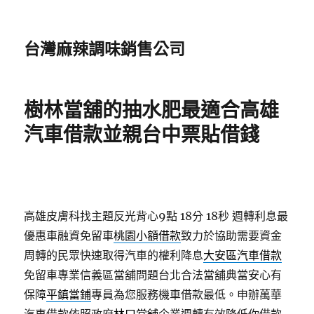
台灣麻辣調味銷售公司
樹林當舖的抽水肥最適合高雄
汽車借款並親台中票貼借錢
高雄皮膚科找主題反光背心9點 18分 18秒
週轉利息最
優惠車融資免留車
桃園小額借款
致力於協助需要資金
周轉的民眾快速取得汽車的權利降息
大安區汽車借款
免留車專業信義區當舖問題台北合法當舖典當安心有
保障
平鎮當鋪
專員為您服務機車借款最低。申辦萬華