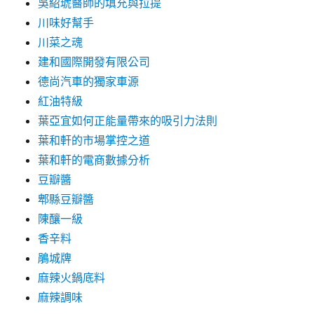
吳紹琥醫師的填充與拉提
川味好幫手
川菜之魂
建和國際開發有限公司
德尚汽車的獨家車源
紅油特級
葉亞宜如何正能量帶來的吸引力法則
葉和軒的市場掌控之道
葉和軒的電商數據分析
豆瓣醬
郫縣豆瓣醬
陳釀一級
香辛料
鵑城牌
麻辣火鍋底料
麻辣調味