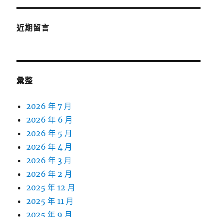
近期留言
彙整
2026 年 7 月
2026 年 6 月
2026 年 5 月
2026 年 4 月
2026 年 3 月
2026 年 2 月
2025 年 12 月
2025 年 11 月
2025 年 9 月