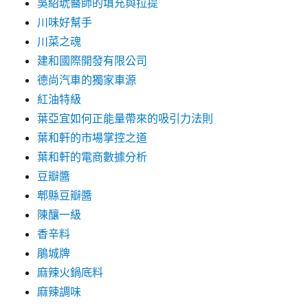
吳紹琥醫師的填充與拉提
川味好幫手
川菜之魂
建和國際開發有限公司
德尚汽車的獨家車源
紅油特級
葉亞宜如何正能量帶來的吸引力法則
葉和軒的市場掌控之道
葉和軒的電商數據分析
豆瓣醬
郫縣豆瓣醬
陳釀一級
香辛料
鵑城牌
麻辣火鍋底料
麻辣調味