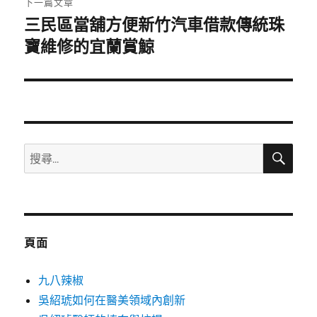
下一篇文章
三民區當舖方便新竹汽車借款傳統珠
下
一
寶維修的宜蘭賞鯨
篇
文
章:
搜
搜
尋
尋
關
鍵
字:
頁面
九八辣椒
吳紹琥如何在醫美領域內創新