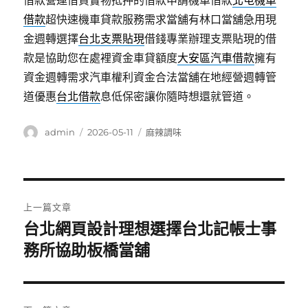
借款營運借貸實物抵押的借款申請機車借款
北屯機車
借款
超快速機車貸款服務需求當舖有林口當舖急用現
金週轉選擇
台北支票貼現
借錢專業辦理支票貼現的借
款是協助您在處裡資金車貸額度
大安區汽車借款
擁有
資金週轉需求汽車權利資金合法當舖在地經營週轉管
道優惠
台北借款
息低保密讓你隨時想還就管道。
作
發
分
admin
2026-05-11
麻辣調味
者
佈
類
日
期:
文
上一篇文章
章
台北網頁設計理想選擇台北記帳士事
上
一
務所協助板橋當舖
導
篇
覽
文
章: