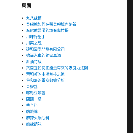
頁面
九八辣椒
吳紹琥如何在醫美領域內創新
吳紹琥醫師的填充與拉提
川味好幫手
川菜之魂
建和國際開發有限公司
德尚汽車的獨家車源
紅油特級
葉亞宜如何正能量帶來的吸引力法則
葉和軒的市場掌控之道
葉和軒的電商數據分析
豆瓣醬
郫縣豆瓣醬
陳釀一級
香辛料
鵑城牌
麻辣火鍋底料
麻辣調味