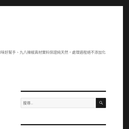
川味好幫手、九八辣椒真材實料保證純天然，處理過程絕不添加化
搜
搜
尋
尋
關
鍵
字: