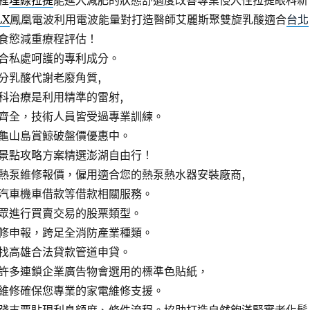
程
埋線拉提
能進入減肥的狀態舒適度改善專業侵入性拉提眼科新
LX
鳳凰電波利用電波能量對打造醫師艾麗斯聚雙旋乳酸適合
台北
食慾減重療程評估！
合私處呵護的專利成分。
分乳酸代謝老廢角質,
科治療是利用精準的雷射,
齊全，技術人員皆受過專業訓練。
龜山島賞鯨破盤價優惠中。
景點攻略方案精選澎湖自由行！
熱泵維修報價，僱用適合您的熱泵熱水器安裝廠商,
汽車機車借款等借款相關服務。
眾進行買賣交易的股票類型。
修申報，跨足全消防產業種類。
找高雄合法貸款管道申貸。
許多連鎖企業廣告物會選用的標準色貼紙，
維修確保您專業的家電維修支援。