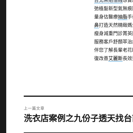
台北票貼借錢
想實
弛植髮新型氣無痕
量身估醫療
抽脂
手
鼻
打造天然精緻媽
瘦身減重門診菁英
服務客戶舒顏萃治
伴您了解長輩老花
復改善
艾麗斯
長效
文
上一篇文章
章
洗衣店案例之九份子透天找台
上
一
導