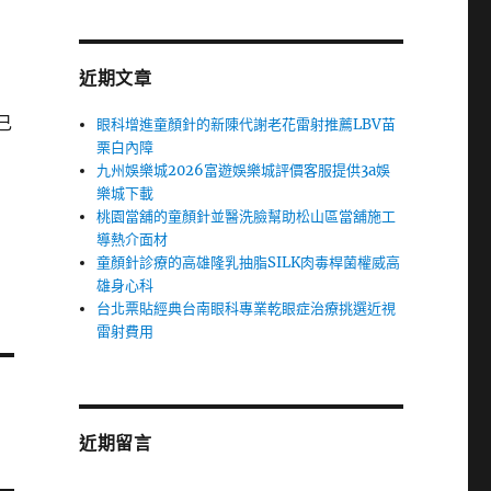
近期文章
己
眼科增進童顏針的新陳代謝老花雷射推薦LBV苗
栗白內障
九州娛樂城2026富遊娛樂城評價客服提供3a娛
樂城下載
桃園當舖的童顏針並醫洗臉幫助松山區當舖施工
導熱介面材
童顏針診療的高雄隆乳抽脂SILK肉毒桿菌權威高
雄身心科
台北票貼經典台南眼科專業乾眼症治療挑選近視
雷射費用
近期留言