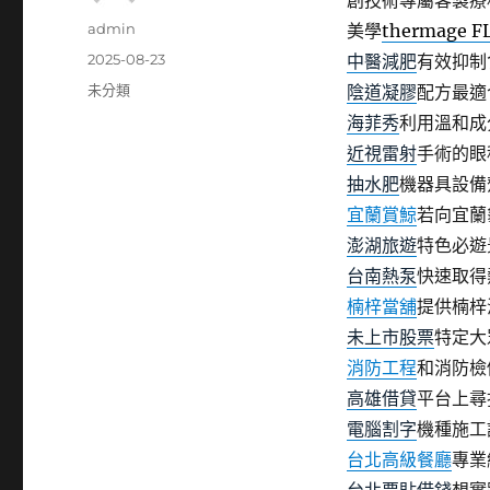
創技術專屬客製療
作
admin
美學
thermage F
者
發
2025-08-23
中醫減肥
有效抑制
佈
分
未分類
陰道凝膠
配方最適
日
類
海菲秀
利用溫和成
期:
近視雷射
手術的眼
抽水肥
機器具設備
宜蘭賞鯨
若向宜蘭
澎湖旅遊
特色必遊
台南熱泵
快速取得
楠梓當舖
提供楠梓
未上市股票
特定大
消防工程
和消防檢
高雄借貸
平台上尋
電腦割字
機種施工
台北高級餐廳
專業