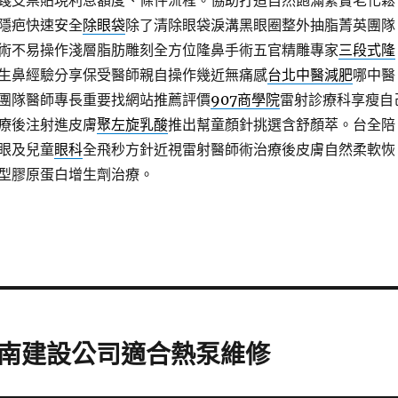
踐支票貼現利息額度、條件流程。協助打造自然飽滿緊實老化鬆
隱疤快速安全
除眼袋
除了清除眼袋淚溝黑眼圈整外抽脂菁英團隊
術不易操作淺層脂肪雕刻全方位隆鼻手術五官精雕專家
三段式隆
生鼻經驗分享保受醫師親自操作幾近無痛感
台北中醫減肥
哪中醫
團隊醫師專長重要找網站推薦評價
907商學院
雷射診療科享瘦自
療後注射進皮膚
聚左旋乳酸
推出幫童顏針挑選含舒顏萃。台全陪
眼及兒童
眼科
全飛秒方針近視雷射醫師術治療後皮膚自然柔軟恢
型膠原蛋白增生劑治療。
南建設公司適合熱泵維修