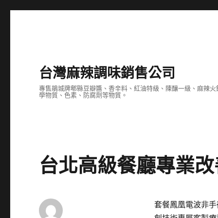
台灣麻辣調味銷售公司
專售鵑城牌郫縣豆瓣醬、香辛料、紅油特級、陳釀一級、麻辣火
學物質、色素、防腐劑等物質。
台北高級餐廳專業改
套餐鳳凰電波非手