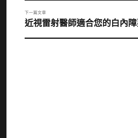
篇
覽
文
下一篇文章
章:
近視雷射醫師適合您的白內障
下
一
篇
文
章: