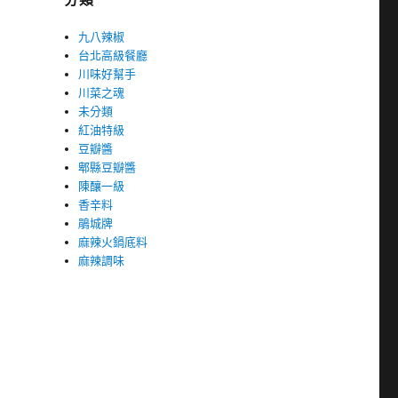
九八辣椒
台北高級餐廳
川味好幫手
川菜之魂
未分類
紅油特級
豆瓣醬
郫縣豆瓣醬
陳釀一級
香辛料
鵑城牌
麻辣火鍋底料
麻辣調味