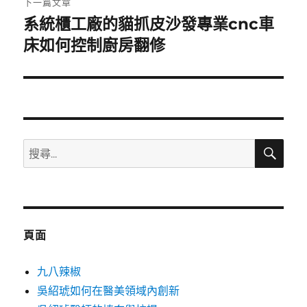
下一篇文章
系統櫃工廠的貓抓皮沙發專業cnc車
下
一
床如何控制廚房翻修
篇
文
章:
搜
搜
尋
尋
關
鍵
字:
頁面
九八辣椒
吳紹琥如何在醫美領域內創新