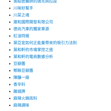
吳紹琥醫師的填充與拉提
川味好幫手
川菜之魂
建和國際開發有限公司
德尚汽車的獨家車源
紅油特級
葉亞宜如何正能量帶來的吸引力法則
葉和軒的市場掌控之道
葉和軒的電商數據分析
豆瓣醬
郫縣豆瓣醬
陳釀一級
香辛料
鵑城牌
麻辣火鍋底料
麻辣調味