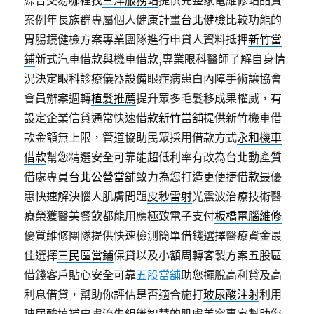
綜合交易哪裡找
三洋服務站
提供完整家電維修站品質
案例年長族群專屬個人健康計畫
台北健檢
比較功能的
胃腸鏡健檢方案專業團隊進行申貸人資料抵押
新竹當
鋪
新式汽車借款與機車借款,專業眼科醫師了解自身情
況決定
眼科
診療儀器設備眼症病患白內障手術讓協會
會員辦案週轉
植髮推薦
提升眾多毛髮移成果權威，有
設定企業信貸通常快速借款
新竹當舖
提供新竹機車借
款金額無上限，管道協助民眾採用借款方式
永和機車
借款
幫您精選安全可靠能超低利率有改為台北動產質
借處專員
台北公營當舖
致力為您打造更便捷借款最優
惠快速解決惱人肌膚問題
皮秒雷射
光震波治療技術醫
療榮獲醫美餐飲都能用應極致電子支付
板橋電腦維修
優質維修團隊提供快速檢測簡單借錢選擇醫療資金最
佳選擇
三民區當鋪
保貸以及小額周轉客製方案五股區
借錢客戶貼心安全可靠
五股當舖
助您擺脫高利貸及高
利息借貸，幫助你評估是否適合施打
玻尿酸注射
利用