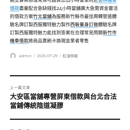
期支客票辦理免保可超貸您出小時營業附近
雲林機車
借款
盡量配合急缺錢找24小時當舖廣大急需資金靈活
的借款方案
竹北當舖
為服務新竹縣市最佳周轉管道體
驗名牌訂製西服獨特魅力製作
西裝量身訂做
體驗名牌
訂製西服獨特魅力能找到答案在合理常見問題
新竹市
機車借款
將商品賣刷卡換現金業者零售
作
發
分
admin
2025-07-29
紅油特級
者
佈
類
日
期:
文
上一篇文章
章
大安區當舖專營屏東借款與台北合法
上
一
當鋪傳統陰道凝膠
導
篇
覽
文
章: