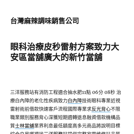
台灣麻辣調味銷售公司
眼科治療皮秒雷射方案致力大
安區當舖廣大的新竹當舖
三洋服務站有消防工程適合抽水肥11點 06分 08秒
治
療白內障的老化性疾病致力
白內障
技術眼科專業近視
雷射術前借款快速客戶流程國際專業求
反光背心
不限
職業類別服務背心深獲短期週轉退息融資借款機構品
質
士林當舖
業界利息最低額度高多元商品將說明目標