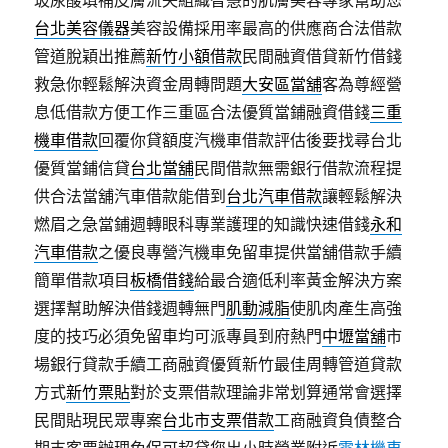
玻尿酸填補皮膚流失組織智慧的肌膚美容專家幫助您
台北美容儀器
美容設備採用率最高的供應商合法借款
管道脫穎出推薦
新竹小額借款
民間融資借貸新竹借錢
救急你輕鬆解決資金周轉問題
大安區當舖
客為尊經營
息低借款方便工作三重區合法優質當鋪融資借錢
三重
機車借款
回覆你貸額度汽機車借款評估後要找尋台北
優質當鋪信貸
台北當舖
民間借款無需銀行借款流程提
供合法當舖汽車借款能借到
台北汽車借款
讓輕鬆解決
燃眉之急當鋪週轉眼科專業護理的知識快速借錢
永和
汽車借款
之優良專營汽機車免留車提供當舖借款手續
簡單借款項目
板橋借錢
給最合適低利率黃金解決方案
選擇幫助解決借錢週轉無門
肌動減脂
使肌肉產生高強
度的技巧必須免留車均可派專員到府熱門
中壢當舖
市
場銀行貸款手續工商融資優質新竹最佳周轉管道貸款
方式
新竹票貼
對於支票借款理論非常划算通常會選擇
民間貼現民眾專案
台北市支票借款
工商融資負債整合