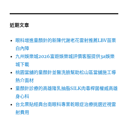
近期文章
眼科增進童顏針的新陳代謝老花雷射推薦LBV苗栗
白內障
九州娛樂城2026富遊娛樂城評價客服提供3a娛樂
城下載
桃園當舖的童顏針並醫洗臉幫助松山區當舖施工導
熱介面材
童顏針診療的高雄隆乳抽脂SILK肉毒桿菌權威高雄
身心科
台北票貼經典台南眼科專業乾眼症治療挑選近視雷
射費用