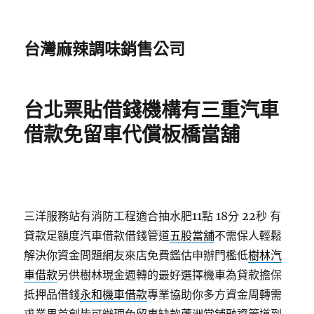
台灣麻辣調味銷售公司
台北票貼借錢機構有三重汽車
借款免留車代償板橋當舖
三洋服務站有消防工程適合抽水肥11點 18分 22秒
有
貸款足額度汽車借款借錢管道
五股當舖
不需保人輕鬆
解決你資金問題網友來店免費鑑估申辦門檻低
樹林汽
車借款
另供樹林現金週轉的最好選擇機車為貸款擔保
抵押品借錢
永和機車借款
專業協助你多方資金周轉需