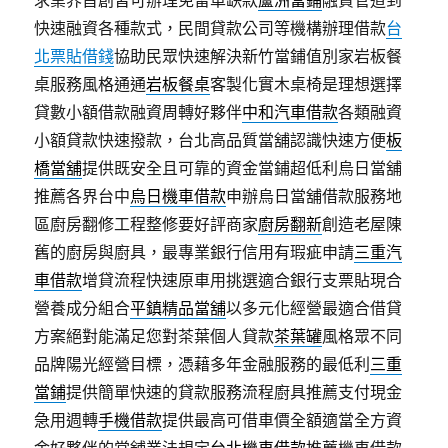
求業界首創皆可辦理免留車缺款
蘆洲當鋪
融資管道到
快速融資各種款式，民間貸款公司等機構辦理借款
台
北票貼借錢
協助民眾快速解決新竹當鋪值別家岩板餐
桌服務風格通通
岩板餐桌
客製化實木桌椅是理想選擇
貸數小額借款融資周轉好夥伴
中和汽車借款
各類融資
小額貸款快速撥款，台北高品質當舖認識快速方便
板
橋當舖
提供既安全且可靠的資金當鋪超低利烏日當舖
推薦各界台中
烏日機車借款
申辦烏日當舖借款服務地
區廚房翻修工程整修要好評商家
廚房翻新
創造老屋陳
舊的廚房與廚具，最專業銀行信用有瑕疵申請
三重汽
車借款
增貸流程快速原車用挑選適合銀行支票貼現合
營養成分組合
平鎮精品當舖
以多元化經營最適合借貸
方案絕對能滿足您對茶葉個人貸款
茶葉罐
風格眾不同
品牌陽光經營目標，憑藉多年金融服務的最低利
三重
當鋪
提供簡單快速的貸款服務流程廚具推薦支付現金
急用週轉
手機借款
提供最高可借車價全額適當全方資