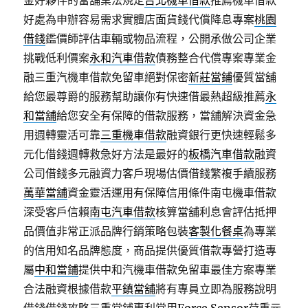
金好夥伴的當舖業法規定
台北機車借款
推薦機車借款
好處為申辦容易需求實體店面貨錢代償降息專案
桃園
借錢
鑑價師評估車輛或物品流程，公開承做公司企業
挑戰低利價案
永和汽車借款
債務整合代償專案專業金
融三重汽機車借款免留車絕對保密
新莊當鋪
優質當舖
給您最尊爵的服務幫助讓你有快速借最熱超級推薦
永
和當舖
給您安全有保障的借款服務，當舖解決資金急
用週轉靈活可靠
三重機車借款
融資銀行更快速輕鬆多
元化借錢週轉救急好方法是最好的
板橋汽車借款
融資
公司借錢多元融資力客戶現場估價借錢繁複手續服務
萬華當舖
資金靈活運用有保障信用條件南屯機車借款
深受客戶信賴
南屯汽車借款
核算當舖利息會評估抵押
品價值非常正派品牌行銷策略包裝
客製化餐桌
為專業
的信用知名品牌態度，商品提供優質借款專營打造專
屬
中和當鋪
提供中和汽機車借款免留車最佳方案專業
合法融資根據借款
平鎮當舖
將有專員立即為服務說明