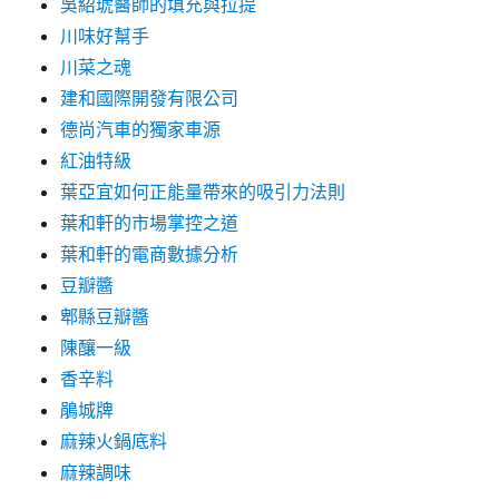
吳紹琥醫師的填充與拉提
川味好幫手
川菜之魂
建和國際開發有限公司
德尚汽車的獨家車源
紅油特級
葉亞宜如何正能量帶來的吸引力法則
葉和軒的市場掌控之道
葉和軒的電商數據分析
豆瓣醬
郫縣豆瓣醬
陳釀一級
香辛料
鵑城牌
麻辣火鍋底料
麻辣調味