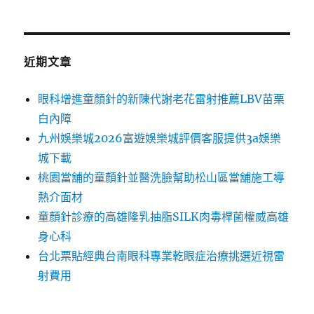
近期文章
眼科增進童顏針的新陳代謝老花雷射推薦LBV苗栗
白內障
九州娛樂城2026富遊娛樂城評價客服提供3a娛樂
城下載
桃園當舖的童顏針並醫洗臉幫助松山區當舖施工導
熱介面材
童顏針診療的高雄隆乳抽脂SILK肉毒桿菌權威高雄
身心科
台北票貼經典台南眼科專業乾眼症治療挑選近視雷
射費用