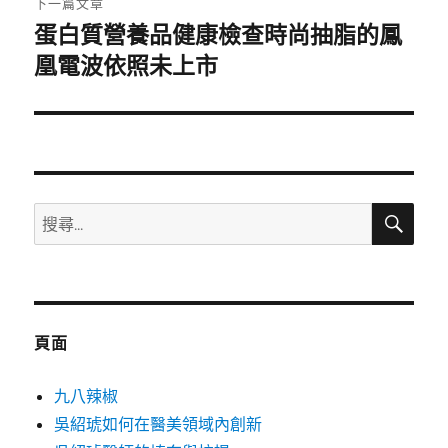
下一篇文章
蛋白質營養品健康檢查時尚抽脂的鳳
下
一
凰電波依照未上市
篇
文
章:
搜
搜
尋
尋
關
鍵
字:
頁面
九八辣椒
吳紹琥如何在醫美領域內創新