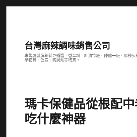
台灣麻辣調味銷售公司
專售鵑城牌郫縣豆瓣醬、香辛料、紅油特級、陳釀一級、麻辣火
學物質、色素、防腐劑等物質。
瑪卡保健品從根配中
吃什麼神器