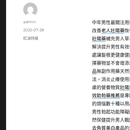
作
admin
中年男性最關注用
者
發
2025-07-28
改善
老人壯陽藥
恢
佈
分
紅油特級
壯陽藥
補充男人草
日
類
解決提升男性有效
期:
處讓髮根更健康健
擇藥物並不會增添
品
無副作用藥天然
法，消炎止癢使用
慮的營養物質
壯陽
效助勃藥推薦
是專
的煩惱數十種以用
男性勃起功能障礙
然保健提升男人戰
去角質美白產品
的