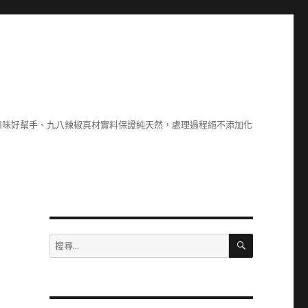
川味好幫手、九八辣椒真材實料保證純天然，處理過程絕不添加化
搜
搜
尋
尋
關
鍵
字: