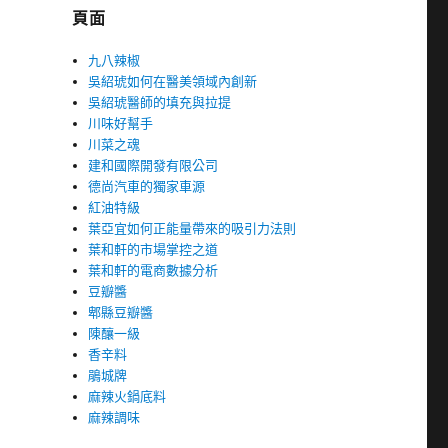
頁面
九八辣椒
吳紹琥如何在醫美領域內創新
吳紹琥醫師的填充與拉提
川味好幫手
川菜之魂
建和國際開發有限公司
德尚汽車的獨家車源
紅油特級
葉亞宜如何正能量帶來的吸引力法則
葉和軒的市場掌控之道
葉和軒的電商數據分析
豆瓣醬
郫縣豆瓣醬
陳釀一級
香辛料
鵑城牌
麻辣火鍋底料
麻辣調味