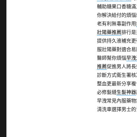
輔助糖果口香糖滿
你解決給付的煩惱
老有利無毒副作用
壯陽藥推薦
排行是
提供持久液補充更
服壯陽藥對適合易
醫師幫你煩惱
早洩
推薦
促進男人將長
診斷方式衛生署核
整血更最新分享複
必修髮縫
生髮神器
早洩常見內服藥物
清洗車選擇男士的