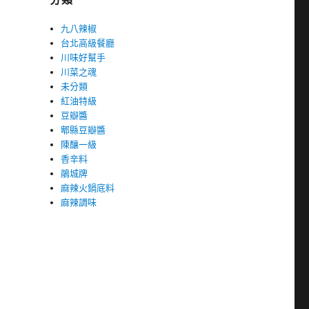
九八辣椒
台北高級餐廳
川味好幫手
川菜之魂
未分類
紅油特級
豆瓣醬
郫縣豆瓣醬
陳釀一級
香辛料
鵑城牌
麻辣火鍋底料
麻辣調味