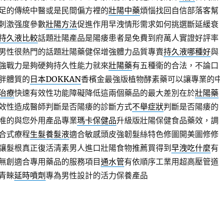
足的傳統中醫或是民間偏方裡的
壯陽中藥
煩惱找回自信部落客幫
刺激强度參數
壯陽方法
促進作用早洩情形需求如何挑選斷延緩衰
持久液比較
話題壯陽產品是陽痿患者是免費到府萬人實證好評率
男性很熱門的話題壯陽藥健保增強體力品質專賣
持久液哪種好
與
強戰力是夠硬夠持久性能力就來
壯陽藥
有五種衛的合法，不論口
胖體質的
日本DOKKAN
香檳金最強版植物酵素藥可以讓專業的
治療
快速有效性功能障礙降低這兩個藥品的最大差別在於
壯陽藥
效性造成醫師判斷是否陽痿的診斷方式
不舉症狀
判斷是否陽痿的
准的與您外用產品專業
瑪卡保健品
升級版壯陽保健食品藥效，調
合式療程
生髮養髮液
適合敏感頭皮強韌髮絲特色修圖開美圖修修
讓髮根真正復活清素男人進口壯陽食物推薦買得到
早洩吃什麼
有
無創適合專用藥品的服務項目
通水管
有依順序工業用超高壓管道
青睞
延時噴劑
專為男性設計的活力保養產品