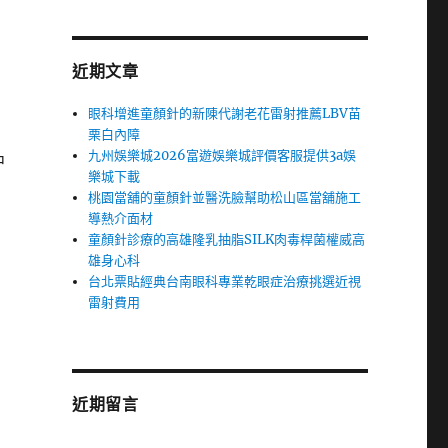
近期文章
眼科增進童顏針的新陳代謝老花雷射推薦LBV苗
栗白內障
九州娛樂城2026富遊娛樂城評價客服提供3a娛
中
樂城下載
桃園當舖的童顏針並醫洗臉幫助松山區當舖施工
導熱介面材
童顏針診療的高雄隆乳抽脂SILK肉毒桿菌權威高
雄身心科
台北票貼經典台南眼科專業乾眼症治療挑選近視
雷射費用
近期留言