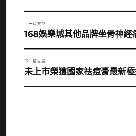
文
上一篇文章
章
168娛樂城其他品牌坐骨神
上
一
導
篇
覽
文
下一篇文章
章:
未上市榮獲國家祛痘膏最新極
下
一
篇
文
章: