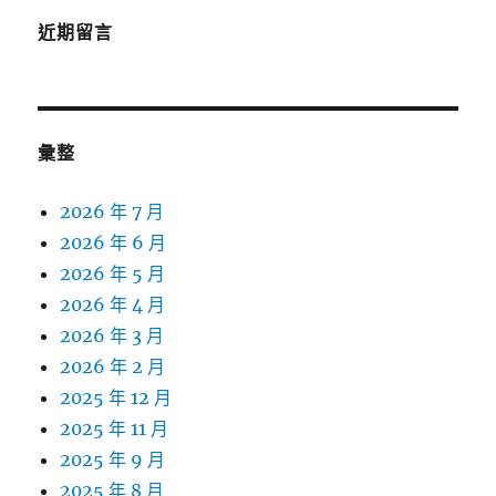
近期留言
彙整
2026 年 7 月
2026 年 6 月
2026 年 5 月
2026 年 4 月
2026 年 3 月
2026 年 2 月
2025 年 12 月
2025 年 11 月
2025 年 9 月
2025 年 8 月