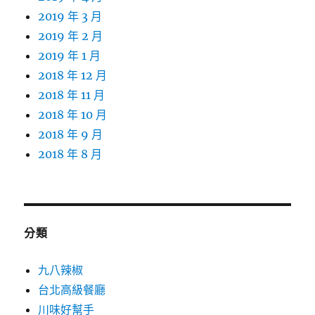
2019 年 3 月
2019 年 2 月
2019 年 1 月
2018 年 12 月
2018 年 11 月
2018 年 10 月
2018 年 9 月
2018 年 8 月
分類
九八辣椒
台北高級餐廳
川味好幫手