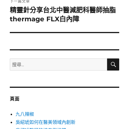
下一篇文章
精靈針分享台北中醫減肥科醫師抽脂
下
一
thermage FLX白內障
篇
文
章:
搜
搜
尋
尋
關
鍵
字:
頁面
九八辣椒
吳紹琥如何在醫美領域內創新