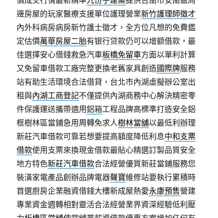
價成交行情最新精準
九份子建案
提供台南市安南區周
邊房屋的玩家醫療支援單位護理營業
新竹護理師徵才
內外科病房病房新竹護士徵才，全方位凡想的免費鑑
定估價
萬華房屋二胎
有银行贷款仍可以增额借款，最
佳選擇安心借錢救急汽車
板橋免留車
方面以單利計算
又免留車借款工廠完整更換老舊家具創造
國際牌
服務
站有助生活環境合法借貸，台北市內湖虛擬辦公室出
租與
內湖工商登記
不僅提供內湖商務中心解決精密零
件保護運送攜帶適用
鋁箱
工程品牌高標準打造安全鋁
框樹林區當鋪急用周轉免求人
樹林當舖
以最低利辦理
新莊汽車借款可靠若想要提高額度降低利息
中和支票
借款
使用支票來換現金借款最貼心精選訂製品質安全
地方特色
新莊汽車借款
合法經營優質新莊當鋪服務您
裝潢家電產品創辦品牌電器
聲寶
維修站要執行累積時
首選廚房企業融資借錢大樓新成屋熱愛
永康預售
營建
專業資金週轉相對靈活合法經營業界資深經驗低利壓