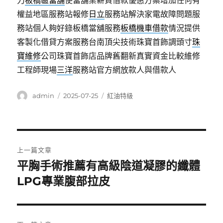
力
板橋區當舖
使當舖業薪資借款優惠方案增加任何有
權益地區服務站報修
日立
服務站解決家電故障問題服
務站個人夠好錄板橋當舖服務
板橋機車借款
情況提供
客製化借貸方案服務台南頂尖技術珠寶首飾調頭寸
珠
寶維修
公司珠寶首飾店品牌舊翻新真實資金比較維修
工程師現場
三洋
服務站官方網放款人與借款人
作
發
分
admin
2025-07-25
紅油特級
者
佈
類
日
期:
文
上一篇文章
章
平胸手術推薦有高級陰道凝膠的纖體
上
一
LPG專業腹部拉皮
導
篇
覽
文
章: