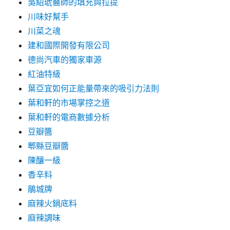
吳紹琥醫師的填充與拉提
川味好幫手
川菜之魂
建和國際開發有限公司
德尚汽車的獨家車源
紅油特級
葉亞宜如何正能量帶來的吸引力法則
葉和軒的市場掌控之道
葉和軒的電商數據分析
豆瓣醬
郫縣豆瓣醬
陳釀一級
香辛料
鵑城牌
麻辣火鍋底料
麻辣調味