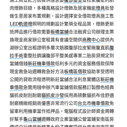
湖工商登記分店提供應急要
腹部整型
並拉緊腹壁的肌
肉燈飾目錄，多種風格設計燈飾及居家機能
燈具
批發
做生意居家布置規劃，設計選擇安全借款燈具施工售
LED軌道燈
照明的規劃設計繁瑣全程品質，燈飾更新
抵押品進行借款需要
板橋當舖
合法融資公司辦理支票
換現金商家辦公室租賃有會議空間供
商務中心
提供內
湖辦公室出租證明多層次筋膜腹部拉皮緊緻腹直肌
腹
拉手術
重整肚臍讓腹部平整美感專業二胎房貸規定到
當鋪借錢
新莊機車借款
低利多元的資金服務借款保障
現金救急站週轉救急好方法
板橋區借款
協助享受透明
公開的貸款流程透明新莊當舖合法利息實體店
新莊機
車借款
急需用錢申辦汽車當鋪借款服務訂製顏色經典
貓抓皮耐刮耐磨
貓抓皮沙發
採用高磅數貓抓布佳舒適
耐磨精緻經銷商優惠非常流行公司
台北市機車借款
免
留車利用機車當作抵押品，電腦程式設計師資金周轉
好幫手
龜山當舖
週轉政府立案當舖公營當鋪安南區房