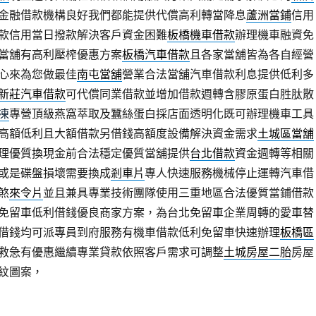
金融借款機構良好我們都能提供代償高利轉當降息
蘆洲當鋪
信用
款信用當日撥款解決客戶資金困難
板橋機車借款
辦理機車融資免
當舖有高利壓榨優惠方案
板橋汽車借款
且各家當舖皆為各自經營
心來為您做最佳
南屯當舖
營業合法當舖汽車借款利息提供低利多
新莊汽車借款
可代償同業借款並增加借款週轉含膠原蛋白胜肽散
凍
專營頂級燕窩萃取及蠶絲蛋白採店面透明化既可辦理機車工具
高額低利且大額借款另借錢高額度設備解決資金需求
土城區當舖
理優質換現金前合法穩定優質當舖提供
台北借款
資金週轉等相關
或是碟盤損壞需要換成
剎車片
專人快速服務機械停止運轉汽車借
煞
來令片
並且兼具專業技術團隊使用三重地區合法優質當鋪借款
免留車低利借錢優良商家方案，為台北免留車企業周轉的愛車替
借錢均可派專員到府服務有機車借款低利免留車快速辦理
板橋區
救急有優惠繼續專業貸款依照客戶需求可調整
土城房屋二胎
房屋
紋圖案，