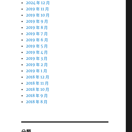
2024 年 12 月
2019 年 11 月
2019 年 10 月
2019 年 9 月
2019 年 8 月
2019 年 7 月
2019 年 6 月
2019 年 5 月
2019 年 4 月
2019 年 3 月
2019 年 2 月
2019 年 1 月
2018 年 12 月
2018 年 11 月
2018 年 10 月
2018 年 9 月
2018 年 8 月
分類