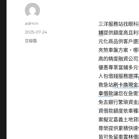
作
admin
三洋服務站找眼科適
者
發
2025-07-24
鋪
提供額度高且利
佈
分
豆瓣醬
元化商品供客戶選
日
類
夾煞車盤方案，哪
期:
高的精度融資公司
優惠專業當鋪多元
人包借錢服務選擇
救急站
刷卡換現金
車借款
讓您在急需
免去銀行繁瑣資金
資借款額度依車種
案擬定嘉義土地貸
尊榮提供累積快速
皆可免留車
雲林借