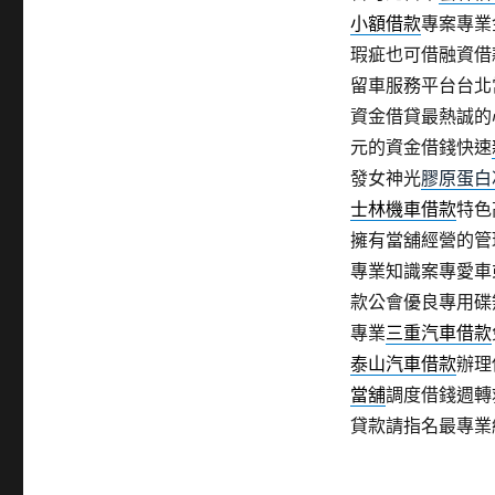
小額借款
專案專業
瑕疵也可借融資借
留車服務平台台北
資金借貸最熱誠的
元的資金借錢快速
發女神光
膠原蛋白
士林機車借款
特色
擁有當舖經營的管
專業知識案專愛車
款公會優良專用碟
專業
三重汽車借款
泰山汽車借款
辦理
當舖
調度借錢週轉
貸款請指名最專業