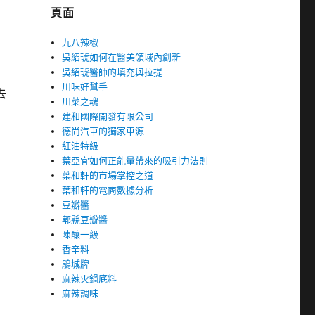
頁面
九八辣椒
吳紹琥如何在醫美領域內創新
吳紹琥醫師的填充與拉提
川味好幫手
去
川菜之魂
建和國際開發有限公司
德尚汽車的獨家車源
紅油特級
葉亞宜如何正能量帶來的吸引力法則
葉和軒的市場掌控之道
葉和軒的電商數據分析
豆瓣醬
郫縣豆瓣醬
陳釀一級
香辛料
鵑城牌
麻辣火鍋底料
麻辣調味