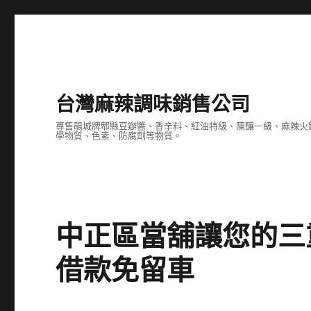
台灣麻辣調味銷售公司
專售鵑城牌郫縣豆瓣醬、香辛料、紅油特級、陳釀一級、麻辣火
學物質、色素、防腐劑等物質。
中正區當舖讓您的三
借款免留車