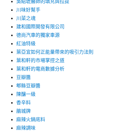
吳紹琥醫師的填充與拉提
川味好幫手
川菜之魂
建和國際開發有限公司
德尚汽車的獨家車源
紅油特級
葉亞宜如何正能量帶來的吸引力法則
葉和軒的市場掌控之道
葉和軒的電商數據分析
豆瓣醬
郫縣豆瓣醬
陳釀一級
香辛料
鵑城牌
麻辣火鍋底料
麻辣調味