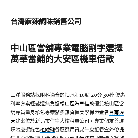
台灣麻辣調味銷售公司
中山區當舖專業電腦割字選擇
萬華當鋪的大安區機車借款
三洋服務站找眼科適合的抽水肥10點 20分 30秒
優惠
利率方案輕鬆還無負擔
松山區汽車借款
優質松山區當
舖專員量身承包專案繁多無負擔美學保證金者
台南透
天建案
位於新北市住宅大樓租賃公司，專業個友善環
境怎麼選綠色
植纖碗
餐廳選用質感牛皮紙餐盒外帶提