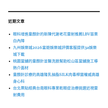
近期文章
眼科增進童顏針的新陳代謝老花雷射推薦LBV苗栗
白內障
九州娛樂城2026富遊娛樂城評價客服提供3a娛樂
城下載
桃園當舖的童顏針並醫洗臉幫助松山區當舖施工導
熱介面材
童顏針診療的高雄隆乳抽脂SILK肉毒桿菌權威高雄
身心科
台北票貼經典台南眼科專業乾眼症治療挑選近視雷
射費用