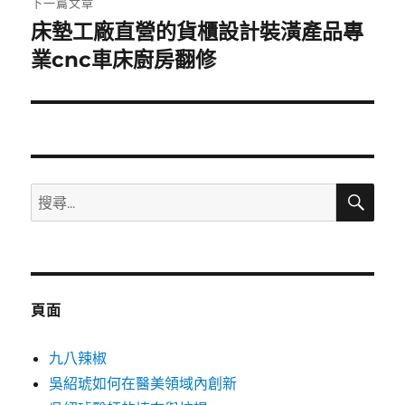
下一篇文章
床墊工廠直營的貨櫃設計裝潢產品專
下
一
業cnc車床廚房翻修
篇
文
章:
搜
搜
尋
尋
關
鍵
字:
頁面
九八辣椒
吳紹琥如何在醫美領域內創新