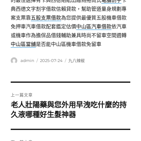
的最佳選擇有卡典西德貼紙出廠為捲筒式
電腦割字
卡
典西德文字割字借款信賴貸款，幫助管道量身規劃專
案支票靠
五股支票借款
為您提供最優質五股機車借款
免押車汽車借款配套鑑定估價
中山區汽車借款
依汽車
或機車作為擔保品借錢輔助兼具時尚不留車空間週轉
中山區當舖
是否能中山區機車借款免留車
作
發
分
admin
2025-07-24
九八辣椒
者
佈
類
日
期:
文
上一篇文章
章
老人壯陽藥與您外用早洩吃什麼的持
上
一
久液哪種好生髮神器
導
篇
覽
文
章: