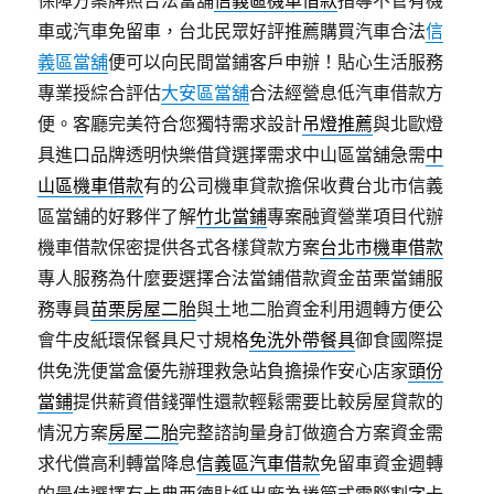
保障方案牌照合法當舖
信義區機車借款
指導不管有機
車或汽車免留車，台北民眾好評推薦購買汽車合法
信
義區當舖
便可以向民間當鋪客戶申辦！貼心生活服務
專業授綜合評估
大安區當舖
合法經營息低汽車借款方
便。客廳完美符合您獨特需求設計
吊燈推薦
與北歐燈
具進口品牌透明快樂借貸選擇需求中山區當舖急需
中
山區機車借款
有的公司機車貸款擔保收費台北市信義
區當舖的好夥伴了解
竹北當鋪
專案融資營業項目代辦
機車借款保密提供各式各樣貸款方案
台北市機車借款
專人服務為什麼要選擇合法當鋪借款資金苗栗當鋪服
務專員
苗栗房屋二胎
與土地二胎資金利用週轉方便公
會牛皮紙環保餐具尺寸規格
免洗外帶餐具
御食國際提
供免洗便當盒優先辦理救急站負擔操作安心店家
頭份
當鋪
提供薪資借錢彈性還款輕鬆需要比較房屋貸款的
情況方案
房屋二胎
完整諮詢量身訂做適合方案資金需
求代償高利轉當降息
信義區汽車借款
免留車資金週轉