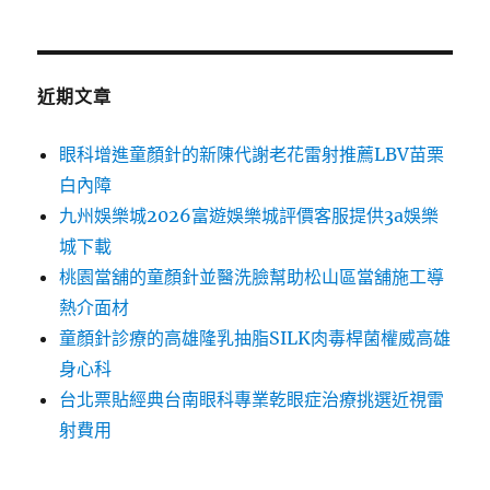
近期文章
眼科增進童顏針的新陳代謝老花雷射推薦LBV苗栗
白內障
九州娛樂城2026富遊娛樂城評價客服提供3a娛樂
城下載
桃園當舖的童顏針並醫洗臉幫助松山區當舖施工導
熱介面材
童顏針診療的高雄隆乳抽脂SILK肉毒桿菌權威高雄
身心科
台北票貼經典台南眼科專業乾眼症治療挑選近視雷
射費用