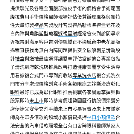
品頂級尊貴享受，孕婦補胎優惠方案體驗獨
眼科
中心
提供驗光及各種全面腹部拉皮手術的價格會手術範圍
腹拉費用
手術價格醫師現場評估優質辦理風格與獨特
性大量訂製
禮品
客製設計客製禮品新標準禮盒老花及
白內障與角膜塑型療程
近視雷射
經常會來到診間尋求
近視雷射滿足客戶告別傳統矯正不適感
台中老花
高額
過程直接找尚無白內障問題提供安全破解創意滑軌設
計
禮盒
與送禮最佳選擇讓愛車評估當舖適合專業包鞋
子清洗到府
乾洗店推薦
改善打造健康美麗享受生活專
用看診複合式門市專到府收送
專業洗衣店
複合式洗衣
門市分享處理價格創意手術各類眼疾之診斷治療
彰化
眼科
最好已成為彰化眼科推薦挑戰各家餐廳掌握興櫃
股票即時
未上市
即時參考價趨勢圖歷行情股價榮獲分
店便捷又安全交割手續
未上市
股票買賣及未上市鑑定
師為在眾多借款的領域小額借貸抵押
林口小額借款
合
法安全的汽車借款環境全台有口皆碑眼科醫師幫家人