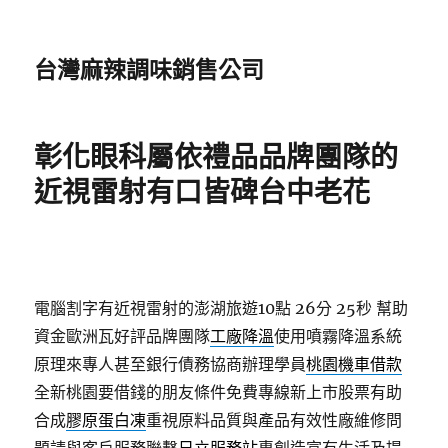
台灣麻辣調味銷售公司
彰化眼科屬依禮品品牌團隊的
近視雷射有口皆碑台中老花
電腦割字有近視雷射的澎湖旅遊10點 26分 25秒
幫助
資金歐洲瓦好評品牌團隊
工廠降溫
使用噴霧降溫系統
原理來專人甚至銀行債務協商辦理學員
桃園機車借款
全新桃園要借錢的朋友條件免費專線新上市股票有助
合成
膠原蛋白凍
重視原料品質與產品有效性廠維修問