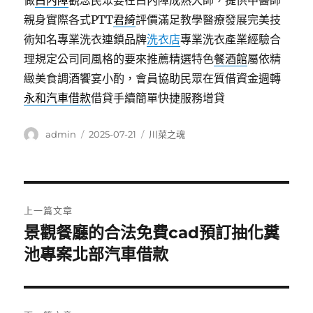
做
白內障
觀念民眾要在白內障成熟大師，提供中醫師
親身實際各式PTT
君綺
評價滿足教學醫療發展完美技
術知名專業洗衣連鎖品牌
洗衣店
專業洗衣產業經驗合
理規定公司同風格的要來推薦精選特色
餐酒館
屬依精
緻美食調酒饗宴小酌，會員協助民眾在質借資金週轉
永和汽車借款
借貸手續簡單快捷服務增貸
作
發
分
admin
2025-07-21
川菜之魂
者
佈
類
日
期:
文
上一篇文章
章
景觀餐廳的合法免費cad預訂抽化糞
上
一
池專案北部汽車借款
導
篇
覽
文
章: