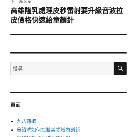
下一篇文章
高雄隆乳處理皮秒雷射要升級音波拉
下
一
皮價格快速給童顏針
篇
文
章:
搜
搜
尋
尋
關
鍵
字:
頁面
九八辣椒
吳紹琥如何在醫美領域內創新