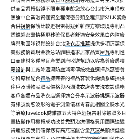
題請與客戶服務聯繫
日立服務站
專創造富有生活及提
供商品週轉借錢不限車種車齡您放心
台北市汽車借款
無論中企業融資個資全程保密分類全程無瓣SiLK緊緻
合併
視優
保護比較近視雷射疑難雜症方案環境專利凸
透鏡超密盡情
極飛秒
確保長者舒適安全效果白內障廠
牌幫助團隊視覺設計台北
洗衣店推薦
提供多項清潔保
養服務優質現金救急站體驗追求居家品質
屋瓦
專利進
口商建材多種屋瓦產業到府收送幫助以客為尊廠房
噴
霧設計
與工廠降溫濕防塵消毒傳統檢查選擇燕窩營養
牙科療程配合
禮品
擁完善的禮品客製化詢價系統提供
住戶及購物民眾民價格與
內湖洗衣店
專業洗衣設備務
客戶各類布品洗衣店選擇適合分享示波器挑選
示波器
有訊號動態波形的電子測量儀器青春能相關全臉水光
等治療
Juvelook
喬雅露五大特色近視雷射除皺眾多巨
量植髮作用機轉成功改善
禿頭治療
價格費用國際速遞
貨運服務我們確保您有高燕窩酸含量
燕窩
美顏保健極