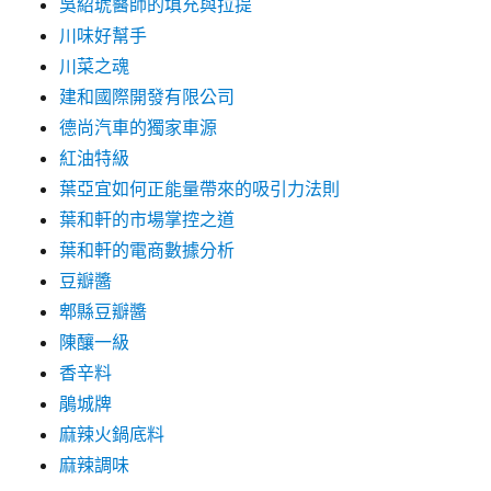
吳紹琥醫師的填充與拉提
川味好幫手
川菜之魂
建和國際開發有限公司
德尚汽車的獨家車源
紅油特級
葉亞宜如何正能量帶來的吸引力法則
葉和軒的市場掌控之道
葉和軒的電商數據分析
豆瓣醬
郫縣豆瓣醬
陳釀一級
香辛料
鵑城牌
麻辣火鍋底料
麻辣調味