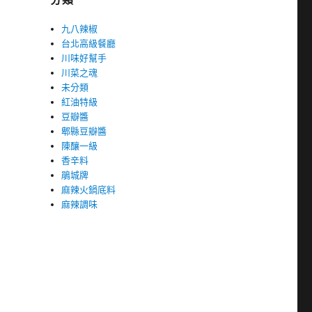
九八辣椒
台北高級餐廳
川味好幫手
川菜之魂
未分類
紅油特級
豆瓣醬
郫縣豆瓣醬
陳釀一級
香辛料
鵑城牌
麻辣火鍋底料
麻辣調味