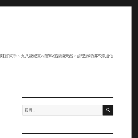
川味好幫手、九八辣椒真材實料保證純天然，處理過程絕不添加化
搜
搜
尋
尋
關
鍵
字: