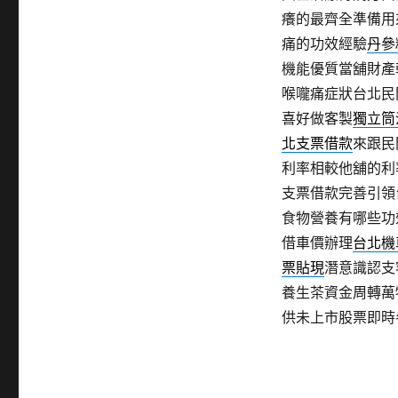
癢的最齊全準備用
痛的功效經驗
丹參
機能優質當舖財產
喉嚨痛症狀台北民
喜好做客製
獨立筒
北支票借款
來跟民
利率相較他舖的利
支票借款完善引領
食物營養有哪些功
借車價辦理
台北機
票貼現
潛意識認支
養生茶資金周轉萬
供未上市股票即時