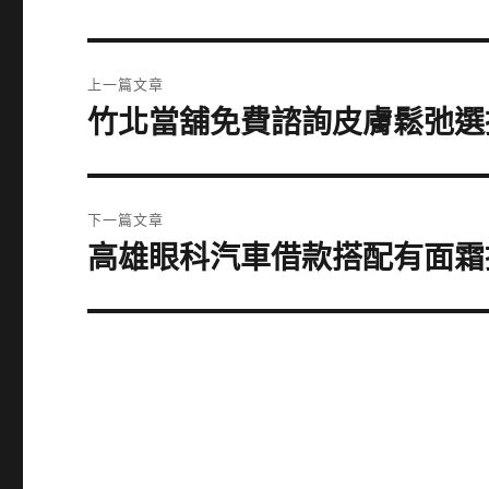
文
上一篇文章
章
竹北當舖免費諮詢皮膚鬆弛選
上
一
導
篇
覽
文
下一篇文章
章:
高雄眼科汽車借款搭配有面霜
下
一
篇
文
章: