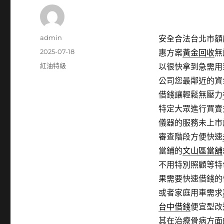
作
admin
安全合法台北市額
者
發
2025-07-18
惠方案
黃金回收
無
佈
分
紅油特級
以很快拿到急需用
日
類
公司您最鄰近的資
期:
借錢讓輕鬆無壓力
特定大眾進行買賣
儀器的服務未上市
審查階段方便快速
當鋪的
文山區當舖
不用特別照顧等特
果需要快速借錢的
或者家庭用車需求
台中借錢
便宜型改
其在治療骨病方面