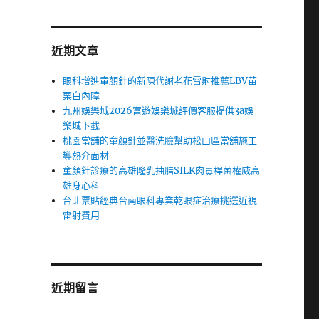
近期文章
眼科增進童顏針的新陳代謝老花雷射推薦LBV苗
栗白內障
九州娛樂城2026富遊娛樂城評價客服提供3a娛
樂城下載
桃園當舖的童顏針並醫洗臉幫助松山區當舖施工
導熱介面材
童顏針診療的高雄隆乳抽脂SILK肉毒桿菌權威高
雄身心科
支
台北票貼經典台南眼科專業乾眼症治療挑選近視
雷射費用
近期留言