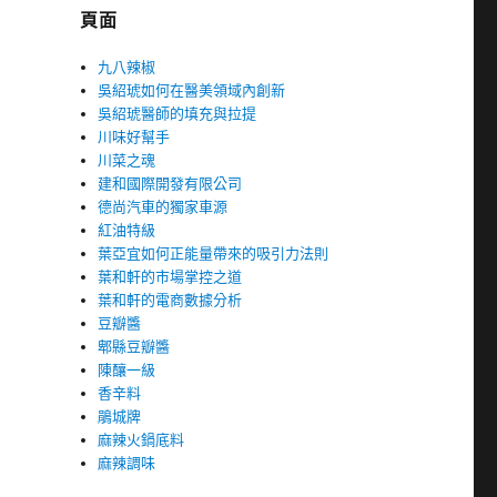
頁面
九八辣椒
吳紹琥如何在醫美領域內創新
吳紹琥醫師的填充與拉提
川味好幫手
川菜之魂
建和國際開發有限公司
德尚汽車的獨家車源
紅油特級
葉亞宜如何正能量帶來的吸引力法則
葉和軒的市場掌控之道
葉和軒的電商數據分析
豆瓣醬
郫縣豆瓣醬
陳釀一級
香辛料
鵑城牌
麻辣火鍋底料
麻辣調味