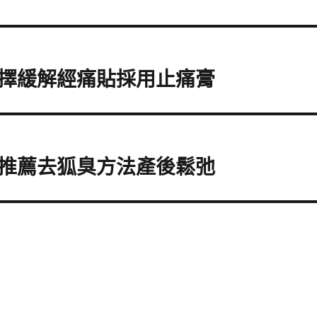
擇緩解經痛貼採用止痛膏
推薦去狐臭方法產後鬆弛