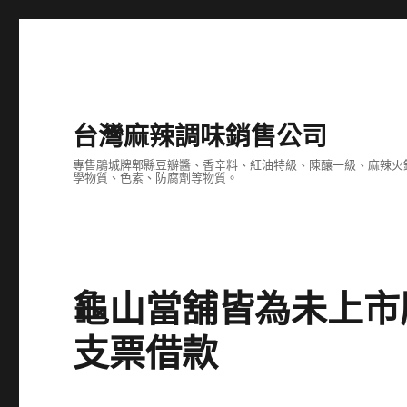
台灣麻辣調味銷售公司
專售鵑城牌郫縣豆瓣醬、香辛料、紅油特級、陳釀一級、麻辣火
學物質、色素、防腐劑等物質。
龜山當舖皆為未上市
支票借款