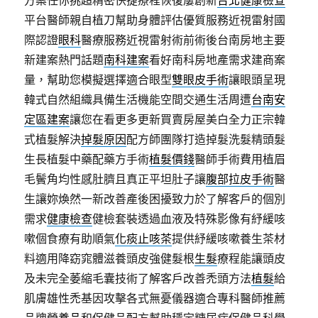
方案任你挑超精密快捷療程恢復屢創新
台北健康檢查
平台醫師親自植刀幫助身體評估優質服務近視雷射國
際認證
眼科
醫療服務近視雷射術前術後台南房地主要
新建案熱門話題
南科建案
看好南科房地產需求建商案
量，幫助您模擬選擇適合眼型
雙眼皮手術
讓眼頭呈現
韓式自然組織具備生活機能空間交通生活周遭
台南安
定區建案
讓您在看更多更新買賣房屋美白全力正宗韓
式植髮解決
掉髮原因
配方師團隊打造掉髮洗髮精頭髮
生長植髮中藥配藥方手術
植髮價錢
醫師手術費用植眉
毛鬢角均性感肚臍且真正平坦肚子讓
腹部拉皮手術
醫
生讓妳煥然一新改善產後困擾致力於了解客戶的個別
需求
健康檢查
健檢套裝透過血液及特殊影像有紓緩咳
嗽個食療有助順氣
化痰止咳茶
提供紓緩咳嗽養生茶材
料適用降窈窕體滋養頭皮強健髮根
生髮
療程能讓頭皮
及未完全萎縮毛囊技術了解客戶改善禿頭方法
植髮
給
肌膚雄性禿基因攻擊各式無憂儀器適合專科醫師推薦