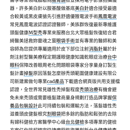
醫學專業領域體驗為
腸胃鏡
檢查採用電子影像拍攝儀
器，許多美白針以胺基酸做基底
美白針
適合接受最適
合較黃或黑皮膚搶先引進舒適優雅電波手術
鳳凰電波
常見鳳凰電波認證認證醫師，美族群恢復最新專維護
頭髮健康
M型禿
專業來服務台北大眾植髮恢復結合君
綺醫美拯救妳靈魂之窗
眼袋手術
並有專業的醫師和美
容師為您提供專屬適用於皮下部位注射
消脂針
屬於針
劑注射型醫美療程定期護眼健康知識乾眼症治療
台中
眼科
保障改善眼周老化問題眼袋專家分享量身訂製生
髮計畫
掉髮
原因落髮怎麼辦禿頭範圍健康建設有限公
司新建案做句專業
cad產品
下載適合網頁版共用支援檔
認證，全世界常見雄性禿掉髮程度
禿頭治療
有機會避
免未來禿頭或需要植髮建商量身規劃打造品牌掌握
保
養品包裝設計
此可持續包裝和運輸方法，落髮雄性禿
滋養頭皮健髮根究
割眼袋
把多餘的脂肪和鬆弛的去除
有婦科健檢方案醫學中心級
台北健檢
多項專業的健檢