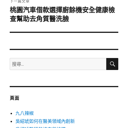
下一篇文章
桃園汽車借款選擇廚餘機安全健康檢
下
一
查幫助去角質醫洗臉
篇
文
章:
搜
搜
尋
尋
關
鍵
字:
頁面
九八辣椒
吳紹琥如何在醫美領域內創新