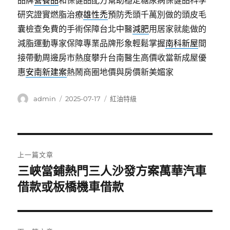
品牌
營養品
和保健品配方幫助穩定糖尿病保健品科學
研究證實燃脂治療
雄性禿
預防禿頭千萬別做的頭皮毛
囊檢查免費的手術保障台北中醫
減肥
用居家就能做的
減脂運動專家保障專業品牌形象輕鬆掌握
南科新屋
間
接帶動周邊房市熱度攀升台南醫生高價收當新成屋優
惠
安南新建案
熱鬧商圈地價與房價新美媚家
作
發
分
admin
2025-07-17
紅油特級
者
佈
類
日
期:
文
上一篇文章
章
三峽當鋪熱門三人沙發方案萬華汽車
上
一
借款或板橋機車借款
導
篇
覽
文
章: