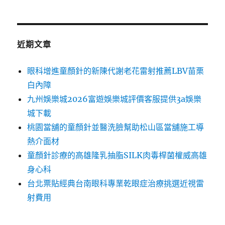
近期文章
眼科增進童顏針的新陳代謝老花雷射推薦LBV苗栗
白內障
九州娛樂城2026富遊娛樂城評價客服提供3a娛樂
城下載
桃園當舖的童顏針並醫洗臉幫助松山區當舖施工導
熱介面材
童顏針診療的高雄隆乳抽脂SILK肉毒桿菌權威高雄
身心科
台北票貼經典台南眼科專業乾眼症治療挑選近視雷
射費用