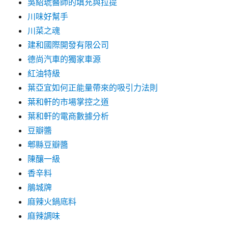
吳紹琥醫師的填充與拉提
川味好幫手
川菜之魂
建和國際開發有限公司
德尚汽車的獨家車源
紅油特級
葉亞宜如何正能量帶來的吸引力法則
葉和軒的市場掌控之道
葉和軒的電商數據分析
豆瓣醬
郫縣豆瓣醬
陳釀一級
香辛料
鵑城牌
麻辣火鍋底料
麻辣調味