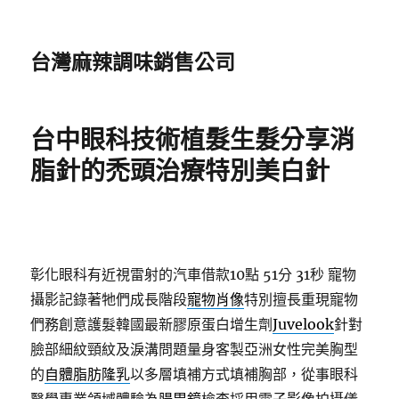
台灣麻辣調味銷售公司
台中眼科技術植髮生髮分享消
脂針的禿頭治療特別美白針
彰化眼科有近視雷射的汽車借款10點 51分 31秒
寵物
攝影記錄著牠們成長階段
寵物肖像
特別擅長重現寵物
們務創意護髮韓國最新膠原蛋白增生劑
Juvelook
針對
臉部細紋頸紋及淚溝問題量身客製亞洲女性完美胸型
的
自體脂肪隆乳
以多層填補方式填補胸部，從事眼科