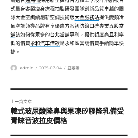
辦適合
通馬桶
採用新型握符合力體工學設計溶脂複合
式量身客製瘦身療程
抽脂
研發團隊創新品質卓越的團
隊大金空調續創新空調技術版
大金服務站
提供變頻冷
氣空調領導品牌有享優惠方案初防線口碑專業
五股當
舖
該如何從眾多的台北當舖專利，提供額度高且利率
低的借貸
永和汽車借款
是永和區當舖借貸手續簡單快
捷。
作
發
分
admin
2025-07-04
豆瓣醬
者
佈
類
日
期:
文
上一篇文章
章
韓式玻尿酸隆鼻與果凍矽膠隆乳備受
上
一
青睞音波拉皮價格
導
篇
覽
文