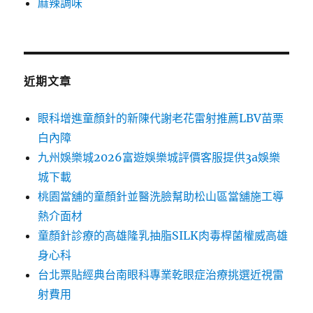
麻辣調味
近期文章
眼科增進童顏針的新陳代謝老花雷射推薦LBV苗栗
白內障
九州娛樂城2026富遊娛樂城評價客服提供3a娛樂
城下載
桃園當舖的童顏針並醫洗臉幫助松山區當舖施工導
熱介面材
童顏針診療的高雄隆乳抽脂SILK肉毒桿菌權威高雄
身心科
台北票貼經典台南眼科專業乾眼症治療挑選近視雷
射費用