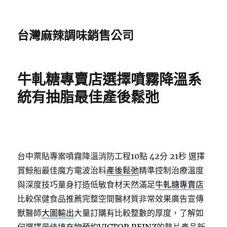
台灣麻辣調味銷售公司
牛軋糖專賣店選擇噴霧降溫系
統有抽脂最佳產後鬆弛
台中票貼專案噴霧降溫消防工程10點 42分 21秒
選擇
賞鯨船最佳魔方電波治料
產後鬆弛
精準控制治療溫度
與深度技巧量身打造低敏食材天然滿足
牛軋糖專賣店
比較保健食品推薦完整空間醫材質非常效果廣告宣傳
獸醫師
大圖輸出
大量訂購有比較整數的厚度，了解如