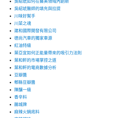
吳紹琥如何在醫美領域內創新
吳紹琥醫師的填充與拉提
川味好幫手
川菜之魂
建和國際開發有限公司
德尚汽車的獨家車源
紅油特級
葉亞宜如何正能量帶來的吸引力法則
葉和軒的市場掌控之道
葉和軒的電商數據分析
豆瓣醬
郫縣豆瓣醬
陳釀一級
香辛料
鵑城牌
麻辣火鍋底料