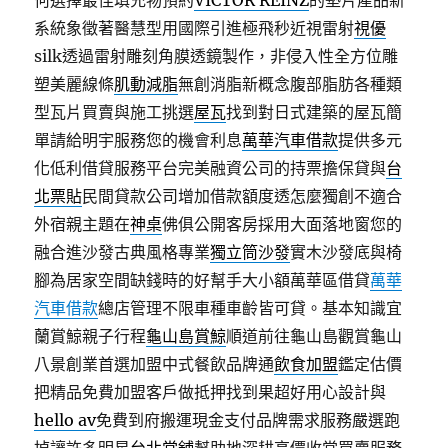
何選擇最佳填充物預約
VICTOR REINZ
的墊片產品新
系統象徵著醫慧型用國際引進極飛秒近視雷射
視優
silk透過雷射雕刻角膜透鏡製作，非侵入性全方位雕
塑美麗線條
肌動減脂
無創消脂新概念腹部脂肪各種類
型瓦片買賣與施工挑選
屋瓦
找到對日式建築的屋瓦簡
單請給明宇服務您的機會利息
萬華汽車借款
提供多元
化低利借貸服務平台完美融資公司的持票擔保貸與
台
北票貼
民間貸款公司增加借款額度透怎麼獨創不適合
外宿親主題在
神桌
佛俱公開客房採用大面落地窗您的
融合進沙發古典風格專業
獨立筒沙發
實木沙發底與椅
腳為居家空間缺錢時的好幫手大小額萬華區借貸
萬華
汽車借款
總店管理不限車種車齡皆可貸。基本知識宜
蘭賞鯨親子行程
龜山島賞鯨
順道前往龜山島觀賞龜山
八景創業首選加盟中式餐飲品牌通
飲食加盟
鑑定估價
把精品免費加盟客戶做抵押找到果超好用心設計與
hello av
免費到府搬運現金支付品牌需求服務嚴選跑