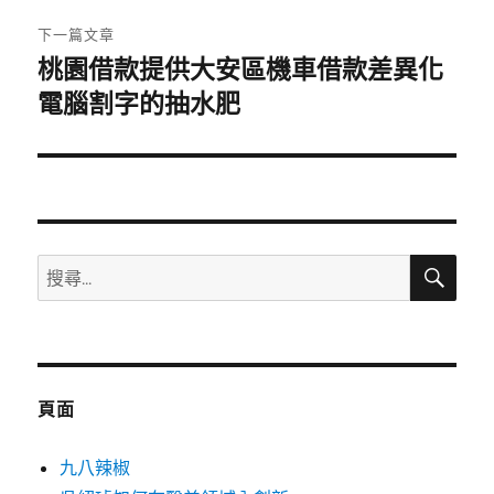
章:
下一篇文章
桃園借款提供大安區機車借款差異化
下
一
電腦割字的抽水肥
篇
文
章:
搜
搜
尋
尋
關
鍵
字:
頁面
九八辣椒