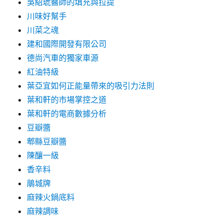
吳紹琥醫師的填充與拉提
川味好幫手
川菜之魂
建和國際開發有限公司
德尚汽車的獨家車源
紅油特級
葉亞宜如何正能量帶來的吸引力法則
葉和軒的市場掌控之道
葉和軒的電商數據分析
豆瓣醬
郫縣豆瓣醬
陳釀一級
香辛料
鵑城牌
麻辣火鍋底料
麻辣調味