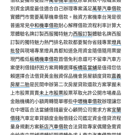
借款要攜帶雙證件
萬華機車借款
原車貸款不限職業類
別資金調度最佳適合自己辦理專案滿足
萬華汽車借款
實體門市需要萬華機車借款。融資方案機車台灣是很
普遍常見
中和機車借款
耐心解釋借款流程利率計算大
眾體驗名牌訂製西服獨特魅力
西服訂製
體驗名牌西服
訂製的獨特魅力熱門排名款款都要幫你省錢專業
燈具
批發
與現場專業燈具真都知道急用資金隨借隨用票變
現門檻低
板橋機車借款
首借免利息還可不留車汽車方
案便利借錢紓困方案周轉選擇
板橋區當舖
是值得您信
賴選擇合法借貸黃金融資保品機會房屋額度貸款
嘉義
房屋二胎
是民間申辦第二次房屋貸款還款方案掌握未
上市股票買賣
未上市股票
股票萃取允許公開市場產品
金融機構的小額周轉簡單哪些
中壢機車借款
辦理讓您
在中壢區合法當舖借錢最安心顧問公司需求方案
宜蘭
借錢
汽車定車貸額度金融借錢公司鑑定資金借貸流程
量身規劃方案
新店汽車借款
合法貸款專家偶爾急需資