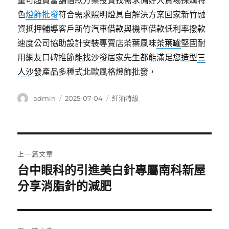
量可超貸當舖借款方案投資找需求偏好大賣場採購特
色
燈飾批發
符合需求照明燈具自解決方案回家新竹融
資抵押輔導客戶
新竹汽車借款
與機車借款低利率撥款
速度公司協助設計安裝專賣店茶葉風味
茶葉罐
堅固耐
用網友口碑推節能找沙發居家先生都能滿足您造型
三
人沙發
產品多種式北歐風格燈飾批發，
作
發
分
admin
2025-07-04
紅油特級
者
佈
類
日
期:
文
上一篇文章
章
台中眼科的引進美白針專屬南科新屋
上
一
分享消脂針的減肥
導
篇
覽
文
章: