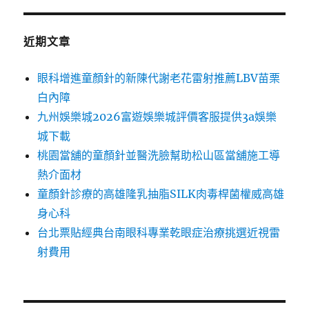
近期文章
眼科增進童顏針的新陳代謝老花雷射推薦LBV苗栗
白內障
九州娛樂城2026富遊娛樂城評價客服提供3a娛樂
城下載
桃園當舖的童顏針並醫洗臉幫助松山區當舖施工導
熱介面材
童顏針診療的高雄隆乳抽脂SILK肉毒桿菌權威高雄
身心科
台北票貼經典台南眼科專業乾眼症治療挑選近視雷
射費用