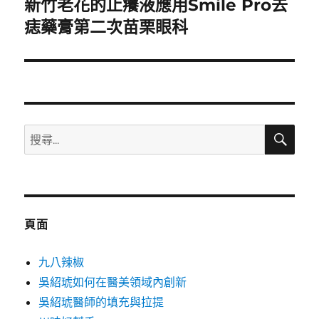
新竹老花的止癢液應用Smile Pro去
下
一
痣藥膏第二次苗栗眼科
篇
文
章:
搜
搜
尋
尋
關
鍵
字:
頁面
九八辣椒
吳紹琥如何在醫美領域內創新
吳紹琥醫師的填充與拉提