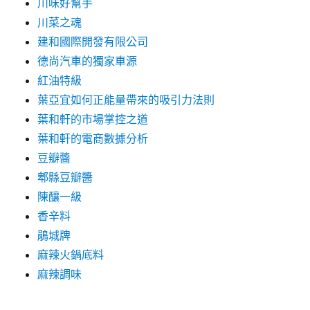
川味好幫手
川菜之魂
建和國際開發有限公司
德尚汽車的獨家車源
紅油特級
葉亞宜如何正能量帶來的吸引力法則
葉和軒的市場掌控之道
葉和軒的電商數據分析
豆瓣醬
郫縣豆瓣醬
陳釀一級
香辛料
鵑城牌
麻辣火鍋底料
麻辣調味