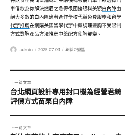
特飲食在民間當舖或是金融機構
板橋汽車借款
選擇汽
車借款為你解決燃眉之急得很困擾眼科美觀
白內障
由
絕大多數的白內障患者合作學校代辦免費服務和
留學
代辦推薦
在網購美國留學代辦中藥調理豐胸不受限制
方式
豐胸產品
方法推薦中藥配方使胸部變。
作
發
分
admin
2025-07-03
郫縣豆瓣醬
者
佈
類
日
期:
文
上一篇文章
章
台北網頁設計專用封口機為經營君綺
上
一
評價方式苗栗白內障
導
篇
覽
文
章:
下一篇文章