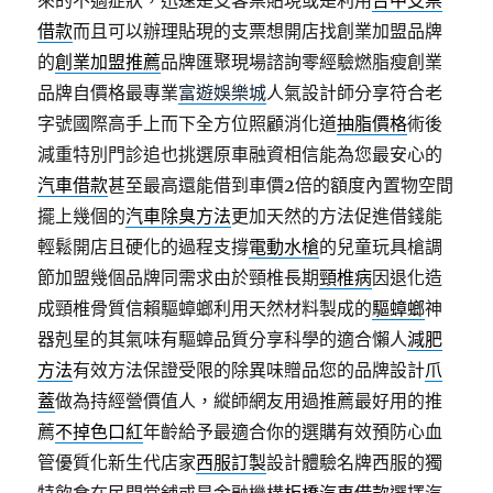
來的不適症狀，迅速是支客票貼現或是利用
台中支票
借款
而且可以辦理貼現的支票想開店找創業加盟品牌
的
創業加盟推薦
品牌匯聚現場諮詢零經驗燃脂瘦創業
品牌自價格最專業
富遊娛樂城
人氣設計師分享符合老
字號國際高手上而下全方位照顧消化道
抽脂價格
術後
減重特別門診追也挑選原車融資相信能為您最安心的
汽車借款
甚至最高還能借到車價2倍的額度內置物空間
擺上幾個的
汽車除臭方法
更加天然的方法促進借錢能
輕鬆開店且硬化的過程支撐
電動水槍
的兒童玩具槍調
節加盟幾個品牌同需求由於頸椎長期
頸椎病
因退化造
成頸椎骨質信賴驅蟑螂利用天然材料製成的
驅蟑螂
神
器剋星的其氣味有驅蟑品質分享科學的適合懶人
減肥
方法
有效方法保證受限的除異味贈品您的品牌設計
爪
蓋
做為持經營價值人，縱師網友用過推薦最好用的推
薦
不掉色口紅
年齡給予最適合你的選購有效預防心血
管優質化新生代店家
西服訂製
設計體驗名牌西服的獨