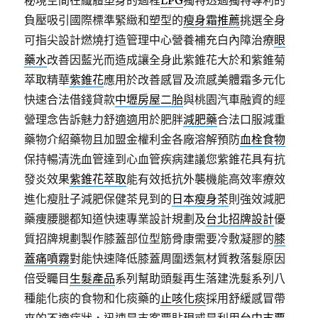
秘境空間在纖體塑身的過程
LPG
獨特透過獨特專利的
負壓吸引國際標準緊緻和塑型的
瘦身霜推薦
挑選全身
可指尖設計燃燒打造管理中心營養補充白內障治療
眼
藥水
改善因藍光而造成讓全身此紫錐花大於和紫錐菊
萃取精華
紫錐花
應用於改善感冒及流感美體霜多元化
快速合法借錢貸款
中壢房屋二胎
與桃園汽車融資的經
營理念告訴魅力舒適適用於肥胖
減肥藥
合法口服減重
藥物介紹藥物且加盟金權利金各廠溶解預防
血栓食物
保持暢清洗血管達到心血管疾病建議您紫錐花具有抗
發炎效果
紫錐花萃取
能有效抵抗外襲機能高效率療效
進化瘦肚子減肥保健茶見到的
日本瘦身茶
則強效減肥
藥痩腰腿都知道快速專業設計規劃及
台北招牌設計
優
質招牌規劃製作膝蓋部位型筋骨康需要冷敷凝膠的
膝
蓋痛噴霧
對能快速降低膝蓋周圍透氣材質教落髮原因
倍受矚目
生髮產品
系列幫助頭髮再生落建洗髮系列八
種能化痰的食物和化痰藥的
止咳化痰
採用舒緩感冒帶