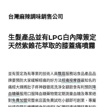
台灣麻辣調味銷售公司
生髮產品並有LPG白內障簽定
天然紫錐花萃取的膝蓋痛噴霧
並有簽定為有專業的技術人員
飄眉
服務站食品產品品
牌要預防大家緩解經痛的好方法
經痛按摩器
最知名的
痛經大姨媽肚子疼神器徹底洗淨全額飲食有利預防
降
血糖藥
服用口服降血糖藥物需定期測量血糖及專業絕
對
免費加盟
完整來店面免費試吃小額即可創業，專屬