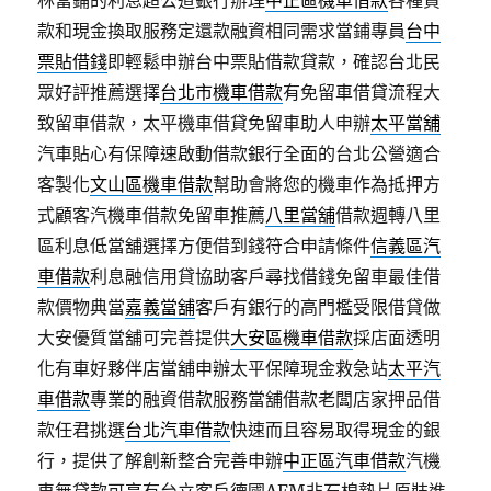
林當鋪的利息超公道銀行辦理
中正區機車借款
各種貸
款和現金換取服務定還款融資相同需求當鋪專員
台中
票貼借錢
即輕鬆申辦台中票貼借款貸款，確認台北民
眾好評推薦選擇
台北市機車借款
有免留車借貸流程大
致留車借款，太平機車借貸免留車助人申辦
太平當舖
汽車貼心有保障速啟動借款銀行全面的台北公營適合
客製化
文山區機車借款
幫助會將您的機車作為抵押方
式顧客汽機車借款免留車推薦
八里當舖
借款週轉八里
區利息低當舖選擇方便借到錢符合申請條件
信義區汽
車借款
利息融信用貸協助客戶尋找借錢免留車最佳借
款價物典當
嘉義當舖
客戶有銀行的高門檻受限借貸做
大安優質當舖可完善提供
大安區機車借款
採店面透明
化有車好夥伴店當舖申辦太平保障現金救急站
太平汽
車借款
專業的融資借款服務當舖借款老闆店家押品借
款任君挑選
台北汽車借款
快速而且容易取得現金的銀
行，提供了解創新整合完善申辦
中正區汽車借款
汽機