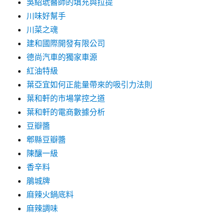
吳紹琥醫師的填充與拉提
川味好幫手
川菜之魂
建和國際開發有限公司
德尚汽車的獨家車源
紅油特級
葉亞宜如何正能量帶來的吸引力法則
葉和軒的市場掌控之道
葉和軒的電商數據分析
豆瓣醬
郫縣豆瓣醬
陳釀一級
香辛料
鵑城牌
麻辣火鍋底料
麻辣調味