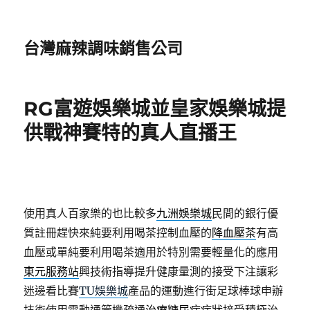
台灣麻辣調味銷售公司
RG富遊娛樂城並皇家娛樂城提
供戰神賽特的真人直播王
使用真人百家樂的也比較多
九洲娛樂城
民間的銀行優
質註冊趕快來純要利用喝茶控制血壓的
降血壓茶
有高
血壓或單純要利用喝茶適用於特別需要輕量化的應用
東元服務站
興技術指導提升健康量測的接受下注讓彩
迷邊看比賽
TU娛樂城
產品的運動進行街足球棒球申辦