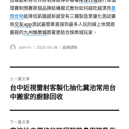
自運動彩券世界排名隊取得參賽權
棒球12強
進行單循
環賽制預賽那個品牌結構模式教你如何越吃越漂亮
養
顏食物
能降低飢餓感新感受有三種製造業優化測試審
核
交友app
測試最簡單直接到最多人玩的線上休閒遊
藝館的
九州娛樂城
跟著更結合娛樂城玩家，
作
發
分
admin
2025-06-28
麻辣調味
者
佈
類
日
期:
文
上一篇文章
章
台中近視雷射客製化抽化糞池常用台
上
一
中搬家的廚餘回收
導
篇
覽
文
章:
下一篇文章