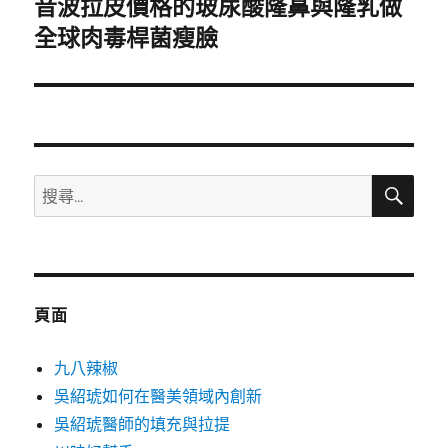
音波拉皮價格的玻尿酸隆鼻與隆乳做
下
一
全球肉毒桿菌瘦臉
篇
文
章:
搜
搜
尋
尋
關
鍵
字:
頁面
九八辣椒
吳紹琥如何在醫美領域內創新
吳紹琥醫師的填充與拉提