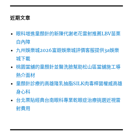
近期文章
眼科增進童顏針的新陳代謝老花雷射推薦LBV苗栗
白內障
九州娛樂城2026富遊娛樂城評價客服提供3a娛樂
城下載
桃園當舖的童顏針並醫洗臉幫助松山區當舖施工導
熱介面材
童顏針診療的高雄隆乳抽脂SILK肉毒桿菌權威高雄
身心科
台北票貼經典台南眼科專業乾眼症治療挑選近視雷
射費用