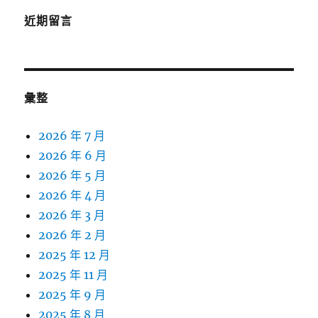
近期留言
彙整
2026 年 7 月
2026 年 6 月
2026 年 5 月
2026 年 4 月
2026 年 3 月
2026 年 2 月
2025 年 12 月
2025 年 11 月
2025 年 9 月
2025 年 8 月