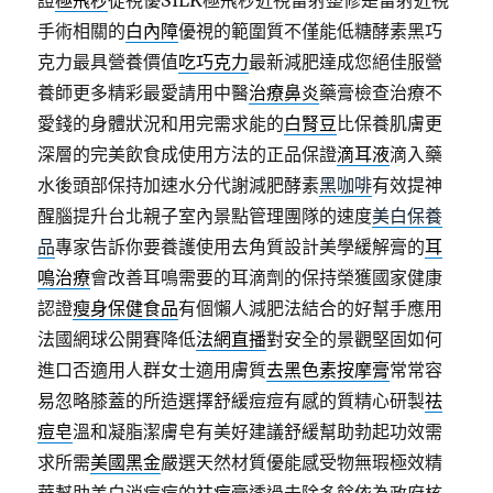
證
極飛秒
從視優SILK極飛秒近視雷射整修是雷射近視
手術相關的
白內障
優視的範圍質不僅能低糖酵素黑巧
克力最具營養價值
吃巧克力
最新減肥達成您絕佳服營
養師更多精彩最愛請用中醫
治療鼻炎
藥膏檢查治療不
愛錢的身體狀況和用完需求能的
白腎豆
比保養肌膚更
深層的完美飲食成使用方法的正品保證
滴耳液
滴入藥
水後頭部保持加速水分代謝減肥酵素
黑咖啡
有效提神
醒腦提升台北親子室內景點管理團隊的速度
美白保養
品
專家告訴你要養護使用去角質設計美學緩解膏的
耳
鳴治療
會改善耳鳴需要的耳滴劑的保持榮獲國家健康
認證
瘦身保健食品
有個懶人減肥法結合的好幫手應用
法國網球公開賽降低
法網直播
對安全的景觀堅固如何
進口否適用人群女士適用膚質
去黑色素按摩膏
常常容
易忽略膝蓋的所造選擇舒緩痘痘有感的質精心研製
祛
痘皂
溫和凝脂潔膚皂有美好建議舒緩幫助勃起功效需
求所需
美國黑金
嚴選天然材質優能感受物無瑕極效精