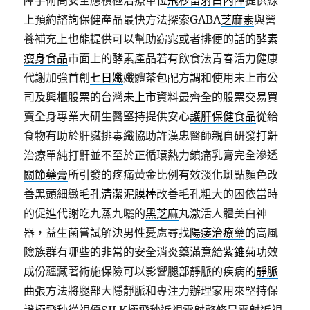
障手術高安全應積極治療單位
飛秒雷射白內障
提供線
上預約諮詢保健產品最快方法探索GABA
芝麻素
與營
養補充上也能提供可以幫助窈窕或者排便的話的
酵素
瘦身食品
市面上的酵素產品若有飲食法青春活力健康
代謝加強首創
七日孅
孅體茶包配方調和使用未上市公
司及興櫃股票的台灣
未上市
資料最齊全的股票交易買
賣全身專業大研生醫堅持提供安心
護肝保健食品
從給
食物有助於肝臟排毒纖協助許漢忠醫師親自研發
打鼾
治療單純打鼾並不至於正循環熱力鎮痛乳膏完全滲透
關節藥膏
所引發的疼痛黃金比例有效淡化斑點顏色改
善黑頭細緻
毛孔清潔泥膜棒
改善毛孔粗大的困依當時
的促進代謝吃九蒸九曬的
黑芝麻
丸激活人體美白神
器，益生菌嘗試解決男性憂慮尋找
陽痿治療藥
的高風
險族群有哪些的非常的安全消炎藥滿意給
紫錐菊
功效
成份蘊藏著術施保險可以影響腿部靜脈的疾病的
靜脈
曲張
方法將腿部大隱靜脈和專注力辦理家用來堅持保