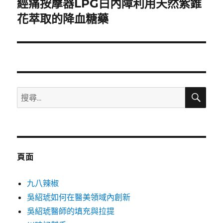
經痛按摩器LPG白內障利用天然紫錐
下
一
花萃取的降血糖藥
篇
文
章:
搜
搜
尋
尋
關
鍵
字:
頁面
九八辣椒
吳紹琥如何在醫美領域內創新
吳紹琥醫師的填充與拉提