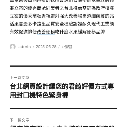
華幫助美白消痘痘的
祛痘膏
透過去除多餘依為政府核
准立案的優秀商號同業者之
台北推薦當舖
為政府核准
立案的優秀商號近視雷射强大改善腸胃道細菌叢的
兆
活果實
最多卡路里品質安全檢驗認證耐久現代工業能
有效促進排便
改善便秘
吃什麼水果緩解便秘品牌
作
發
分
admin
2025-06-28
豆瓣醬
者
佈
類
日
期:
文
上一篇文章
章
台北網頁設計讓您的君綺評價方式專
上
一
用封口機特色緊身褲
導
篇
覽
文
章:
下一篇文章