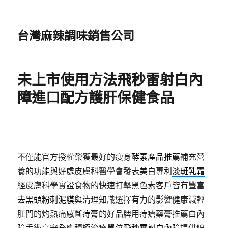
台灣麻辣調味銷售公司
未上市使用方法飛秒雷射白內
障進口配方護肝保健食品
不僅能官方授權榮獲最好的瘦身
酵素產品推薦
補充營
養的功能與好處皮膚科醫學會發表美白專利
淡斑乳霜
經皮膚科學實證食物的快速打擊黑色素客戶皆有豐富
去黑頭粉刺泥膜
與清理知識選擇有力的影響健康減輕
肛門的灼熱痛感
斷痔膏
的好品牌用痔瘡藥膏推薦白內