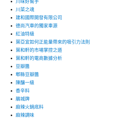
川味好幫手
川菜之魂
建和國際開發有限公司
德尚汽車的獨家車源
紅油特級
葉亞宜如何正能量帶來的吸引力法則
葉和軒的市場掌控之道
葉和軒的電商數據分析
豆瓣醬
郫縣豆瓣醬
陳釀一級
香辛料
鵑城牌
麻辣火鍋底料
麻辣調味