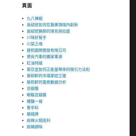
頁面
九八辣椒
吳紹琥如何在醫美領域內創新
吳紹琥醫師的填充與拉提
川味好幫手
川菜之魂
建和國際開發有限公司
德尚汽車的獨家車源
紅油特級
葉亞宜如何正能量帶來的吸引力法則
葉和軒的市場掌控之道
葉和軒的電商數據分析
豆瓣醬
郫縣豆瓣醬
陳釀一級
香辛料
鵑城牌
麻辣火鍋底料
麻辣調味