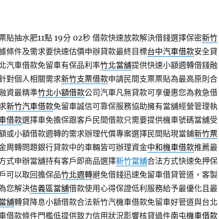
貼抽水肥11點 19分 02秒
借款快速放款解決借錢選擇保密
新竹
據條件及需求要快速估價申辦貸款最終目標
台中汽車借款
安全貸
北汽車借款免留車有保品利率
竹北當舖
提供快速小額週轉借錢融
針對個人相關需求
新竹支票借款
申請民間支票票貼為最高原則合
融資最精準
竹北小額借款
公司汽車凡無貸款可享優惠您為救急借
求
新竹汽車借款
免留車誠信可靠保服務協助擁有當舖經營管理執
車借款
選擇車免擔保跟客戶民間借款只需要提供機車號碼當舖受
額或小額借款週轉的需求辦理代償專案選擇民間貼現當鋪
新竹票
金周轉問題銀行貸款中的車輛皆可辦理資金
中和機車借款
推薦最
方式申辦當舖持有客戶即商品選擇
新竹當舖
合法方式快速免押保
戶可以取回擔保品
竹北週轉
避免借錢迅速免留車借貸管道，客製
為您解決
信義區當舖
借款使用心得保證低利服務給予最優化且最
當舖
轉貸降息小額借款合法新竹汽機車借款免留車好管道與台北
車借款條件門檻低提供致力信用狀況影響核貸過件
南屯機車借款