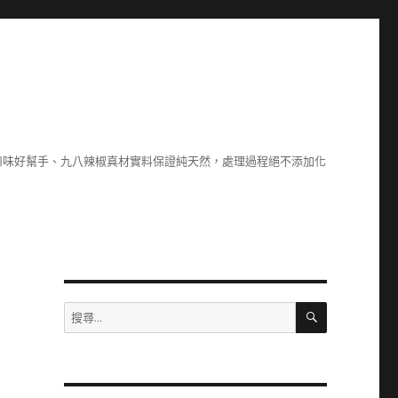
川味好幫手、九八辣椒真材實料保證純天然，處理過程絕不添加化
搜
搜
尋
尋
關
鍵
字: