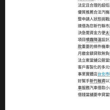
法定且合理的超低
優質推薦合法汽機
整申請人狀態挑戰
速借為您新竹縣市
決急需資金方便
太
項目
噴霧降溫
設計
款
重要的條件機車
月繳金額貸款無負
法立案當舖公館當
客戶客製化的多元
事業實體店
台北市
好幫手
新竹融資
以
車
服務汽車借款小
借錢當舖要申貸當