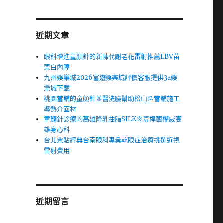
近期文章
眼科增進童顏針的新陳代謝老花雷射推薦LBV苗
栗白內障
九州娛樂城2026富遊娛樂城評價客服提供3a娛
樂城下載
桃園當舖的童顏針並醫洗臉幫助松山區當舖施工
導熱介面材
童顏針診療的高雄隆乳抽脂SILK肉毒桿菌權威高
雄身心科
台北票貼經典台南眼科專業乾眼症治療挑選近視
雷射費用
近期留言