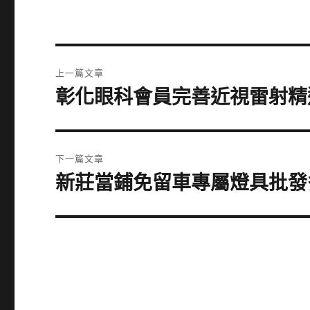
文
上一篇文章
章
彰化眼科會員完善近視雷射精
上
一
導
篇
覽
文
下一篇文章
章:
新莊當鋪免留車專屬燈具批發
下
一
篇
文
章: