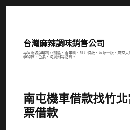
台灣麻辣調味銷售公司
專售鵑城牌郫縣豆瓣醬、香辛料、紅油特級、陳釀一級、麻辣火
學物質、色素、防腐劑等物質。
南屯機車借款找竹北
票借款