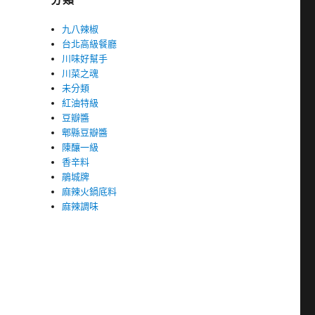
九八辣椒
台北高級餐廳
川味好幫手
川菜之魂
未分類
紅油特級
豆瓣醬
郫縣豆瓣醬
陳釀一級
香辛料
鵑城牌
麻辣火鍋底料
麻辣調味