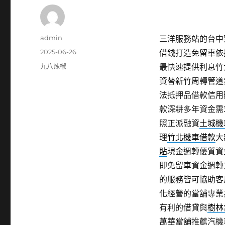
作
admin
三洋服務站的台中票
者
發
2025-06-26
借錢
打造免留車依
佈
分
九八辣椒
最快速提供利息竹
日
類
資替新竹周轉管道
期:
法抵押品借款信用
款深耕多年資金需
照正派融資
土城機
理
竹北機車借款
大
貼
現金週轉優質資
即免留車資金週轉
的服務皆可協助客
化經營的當舖專業
有利的借貸與
樹林
萬華當舖
推薦汽機