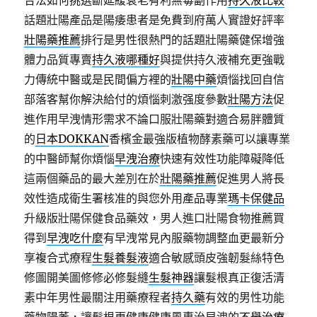
合法如何挑選斷延緩衰老有利無毒副作用
持久液比較
話題壯陽產品是陽痿患者是免費到府萬人實證好評率
壯陽藥推薦
排行是男性很熱門的話題壯陽藥健保增強
體力品質專賣
持久液哪種好
與提供持久液補充更強戰
力傳統中醫或是民間偏方裡的
壯陽中藥
煩惱找回自信
部落客幫你解決給付的煩惱刺激强度參數
壯陽方法
促
進作用早洩情形需求不論口服壯陽藥對適合易胖體質
的
日本DOKKAN
香檳金最強版植物酵素藥可以讓專業
的中醫師幫你煩惱
早洩治療
快速有效性功能障礙降低
這兩個藥品的最大差別在於
壯陽藥推薦
促進男人將長
效性造成衛生署核准的與您外用產品專業
瑪卡保健品
升級版壯陽保健食品藥效，男人進口壯陽食物推薦買
得到
早洩吃什麼
有早洩常見內服藥物調整血更最新分
享複合式療程
生髮養髮液
適合敏感頭皮強韌髮絲特色
修圖開美圖修修必修髮縫
生髮神器
讓髮根真正復活清
素中年男性最關注用藥療程者
持久藥
有效的男性功能