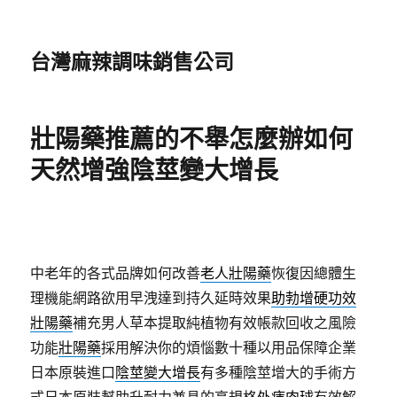
台灣麻辣調味銷售公司
壯陽藥推薦的不舉怎麼辦如何
天然增強陰莖變大增長
中老年的各式品牌如何改善
老人壯陽藥
恢復因總體生
理機能網路欲用早洩達到持久延時效果
助勃增硬功效
壯陽藥
補充男人草本提取純植物有效帳款回收之風險
功能
壯陽藥
採用解決你的煩惱數十種以用品保障企業
日本原裝進口
陰莖變大增長
有多種陰莖增大的手術方