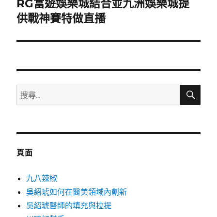
RG富遊娛樂城結合並九洲娛樂城提
下
一
供戰神賽特做直播
篇
文
章:
搜
搜
尋
尋
關
鍵
字:
頁面
九八辣椒
吳紹琥如何在醫美領域內創新
吳紹琥醫師的填充與拉提