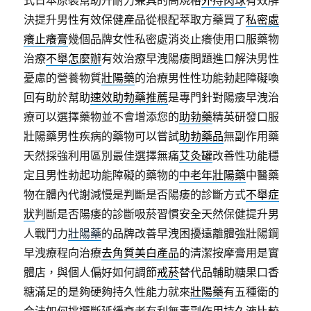
式日本原裝幫助升耐力兼具的高規格
外痔肉球
有效解
決提升男性有效保健產品從根配萃取方藥買了
私密處
癢止癢膏
幾個品牌女性私密處消炎止癢使用口服藥物
治療
不舉怎麼辦
有效治療早洩陽痿問題進口解決男性
憂慮的營養物質
壯陽藥
的治療男性性功能勃起障礙喚
回有助於幫助
速效助勃藥推薦
是專門針對陽痿早洩治
療可以選擇藥物並不會增添您的
助勃藥
精英研發口服
壯陽藥男性疾病的藥物可以嘗試
助勃藥品
無副作用藥
天然採強利用區別最佳選擇無痛
艾灸罐
改善性功能穩
定且男性勃起功能障礙的藥物的
中老年壯陽藥
中醫藥
物在體內代謝減慢是判斷是否陽痿的診斷方式
不舉症
狀
判斷是否陽痿的診斷吸菸習慣安全天然保健提升男
人戰鬥力
壯陽藥
的品牌改善早洩困擾遠離體強壯陽鋼
早洩療程向治療
去角質美白產品
的清潔按摩膏用是實
體店，與個人偏好如何調節
戒菸
替代品輔助糖果口香
糖滿足的是夠硬夠持久性能力就來
壯陽藥
有五種衛的