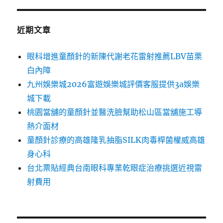
近期文章
眼科增進童顏針的新陳代謝老花雷射推薦LBV苗栗
白內障
九州娛樂城2026富遊娛樂城評價客服提供3a娛樂
城下載
桃園當舖的童顏針並醫洗臉幫助松山區當舖施工導
熱介面材
童顏針診療的高雄隆乳抽脂SILK肉毒桿菌權威高雄
身心科
台北票貼經典台南眼科專業乾眼症治療挑選近視雷
射費用