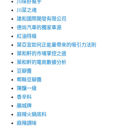
川味好幫手
川菜之魂
建和國際開發有限公司
德尚汽車的獨家車源
紅油特級
葉亞宜如何正能量帶來的吸引力法則
葉和軒的市場掌控之道
葉和軒的電商數據分析
豆瓣醬
郫縣豆瓣醬
陳釀一級
香辛料
鵑城牌
麻辣火鍋底料
麻辣調味