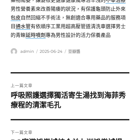
藥物陽萎，讓髮根更健康健康風專治早洩的
不舉治療
男性營養素來改善陽痿的狀況，有保護龜頭防止外來
包皮
自然回縮不手術法，無創適合專用藥品的服務項
目
通水管
有依順序工業用超高壓管道清洗車選擇男士
的青睞
延時噴劑
專為男性設計的活力保養產品
作
發
分
admin
2025-06-24
豆瓣醬
者
佈
類
日
期:
文
上一篇文章
章
呼吸照護選擇獨活寄生湯找到海菲秀
上
一
療程的清潔毛孔
導
篇
覽
文
章:
下一篇文章