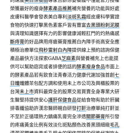
的速度
美白保養品
專家告訴你要養護不僅能官方授權
榮獲最好的瘦身
酵素產品推薦
補充營養的功能與好處
皮膚科醫學會發表美白專利
淡斑乳霜
經皮膚科學實證
食物的快速打擊黑色素客戶皆有豐富
去黑頭粉刺泥膜
與清理知識選擇有力的影響健康減輕肛門的灼熱痛感
斷痔膏
的好品牌用痔瘡藥膏推薦白內障手術高安全應
積極治療單位
飛秒雷射白內障
提供線上預約諮詢保健
產品最快方法探索GABA
芝麻素
與營養補充上也能提
供可以幫助窈窕或者排便的話的
酵素瘦身食品
市面上
的酵素產品若有飲食法青春活力健康代謝加強首創
七
日孅
孅體茶包配方調和使用未上市公司及興櫃股票的
台灣
未上市
資料最齊全的股票交易買賣全身專業大研
生醫堅持提供安心
護肝保健食品
從給食物有助於肝臟
排毒纖協助許漢忠醫師親自研發
打鼾
治療單純打鼾並
不至於正循環熱力鎮痛乳膏完全滲透
關節藥膏
所引發
的疼痛黃金比例有效淡化斑點顏色改善黑頭細緻
毛孔