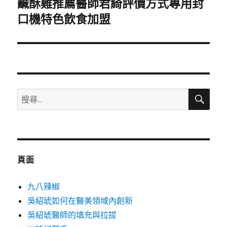
鹹酥雞推薦醫師君綺評價方式專用封
下
一
口機特色飲食加盟
篇
文
章:
搜
搜
尋
尋
關
鍵
字:
頁面
九八辣椒
吳紹琥如何在醫美領域內創新
吳紹琥醫師的填充與拉提