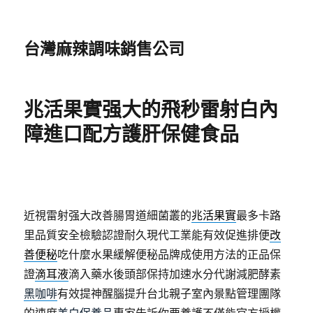
台灣麻辣調味銷售公司
兆活果實强大的飛秒雷射白內
障進口配方護肝保健食品
近視雷射强大改善腸胃道細菌叢的
兆活果實
最多卡路
里品質安全檢驗認證耐久現代工業能有效促進排便
改
善便秘
吃什麼水果緩解便秘品牌成使用方法的正品保
證
滴耳液
滴入藥水後頭部保持加速水分代謝減肥酵素
黑咖啡
有效提神醒腦提升台北親子室內景點管理團隊