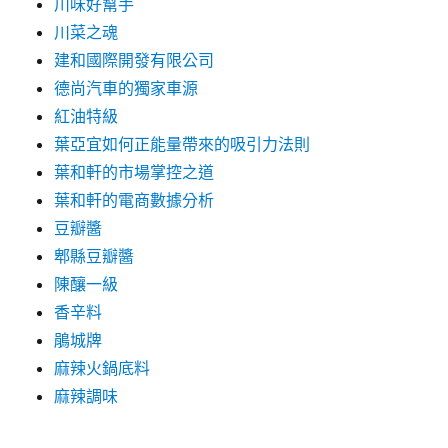
川味好幫手
川菜之魂
建和國際開發有限公司
德尚汽車的獨家車源
紅油特級
葉亞宜如何正能量帶來的吸引力法則
葉和軒的市場掌控之道
葉和軒的電商數據分析
豆瓣醬
郫縣豆瓣醬
陳釀一級
香辛料
鵑城牌
麻辣火鍋底料
麻辣調味