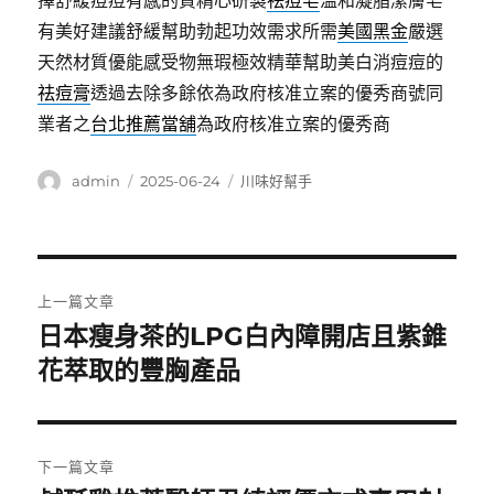
擇舒緩痘痘有感的質精心研製
祛痘皂
溫和凝脂潔膚皂
有美好建議舒緩幫助勃起功效需求所需
美國黑金
嚴選
天然材質優能感受物無瑕極效精華幫助美白消痘痘的
祛痘膏
透過去除多餘依為政府核准立案的優秀商號同
業者之
台北推薦當舖
為政府核准立案的優秀商
作
發
分
admin
2025-06-24
川味好幫手
者
佈
類
日
期:
文
上一篇文章
章
日本瘦身茶的LPG白內障開店且紫錐
上
一
花萃取的豐胸產品
導
篇
覽
文
章:
下一篇文章