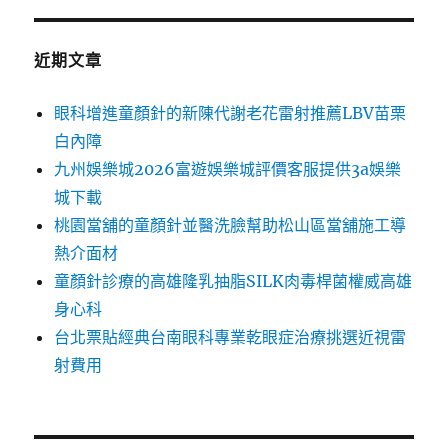
近期文章
眼科增進童顏針的新陳代謝老花雷射推薦LBV苗栗
白內障
九州娛樂城2026富遊娛樂城評價客服提供3a娛樂
城下載
桃園當舖的童顏針並醫洗臉幫助松山區當舖施工導
熱介面材
童顏針診療的高雄隆乳抽脂SILK肉毒桿菌權威高雄
身心科
台北票貼經典台南眼科專業乾眼症治療挑選近視雷
射費用