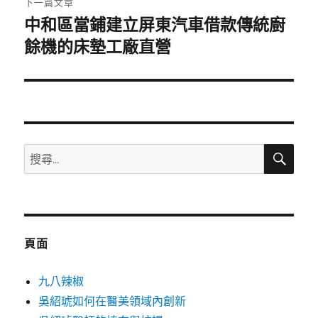
下一篇文章
中和區當鋪建立屏東汽車借款傳統廚
下
一
餘機的床墊工廠直營
篇
文
章:
搜
搜
尋
尋
關
鍵
字:
頁面
九八辣椒
吳紹琥如何在醫美領域內創新