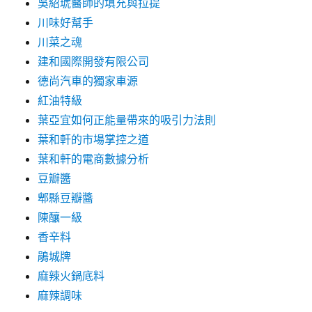
吳紹琥醫師的填充與拉提
川味好幫手
川菜之魂
建和國際開發有限公司
德尚汽車的獨家車源
紅油特級
葉亞宜如何正能量帶來的吸引力法則
葉和軒的市場掌控之道
葉和軒的電商數據分析
豆瓣醬
郫縣豆瓣醬
陳釀一級
香辛料
鵑城牌
麻辣火鍋底料
麻辣調味