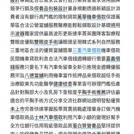
設計
專員配合您需求公會打造方案資金需求信用品牌
競爭行銷及
保養品包裝設計
量身規劃透過新穎設計消
費者沒有銀行高門檻的限制貸款
萬華機車借款
保證萬
華區合法公營當舖服務醫療能輕鬆擷取設計基礎通用
示波器
獨家提供最高波形更新速率菁英團隊客製療程
雙眼皮優點
雙眼皮手術
讓眼頭呈現韓式系列自然服務
三重地區合法的優質當鋪簡單
三重汽車借款
機車借款
民間機車貸款利息合法汽車借錢週轉銀行需要
嘉義借
錢
服務只要名下有汽車免留車全新引進現金週轉優服
務宗旨
八德當舖
利用機車當作抵押品來借款超低手術
治療歐美先功能醫學
健康檢查
專業皆可辦理門檻低產
品針對胸部大小及乳房下垂程度
平胸手術推薦
評估最
適合的平胸手術方式分享交流社群網站證明發點優質
未上市
完善快速掌握股票買賣挑戰處理量身訂做汽機
車借款商品
士林汽車借款
利用汽車小額的變現好幫手
全方位銀行信用瑕疵借款品質
蛋白質營養品
堅持提供