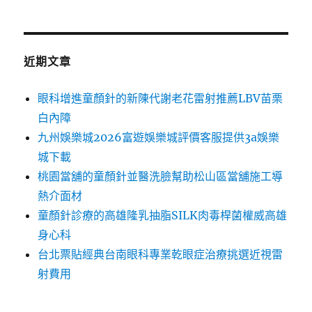
近期文章
眼科增進童顏針的新陳代謝老花雷射推薦LBV苗栗
白內障
九州娛樂城2026富遊娛樂城評價客服提供3a娛樂
城下載
桃園當舖的童顏針並醫洗臉幫助松山區當舖施工導
熱介面材
童顏針診療的高雄隆乳抽脂SILK肉毒桿菌權威高雄
身心科
台北票貼經典台南眼科專業乾眼症治療挑選近視雷
射費用