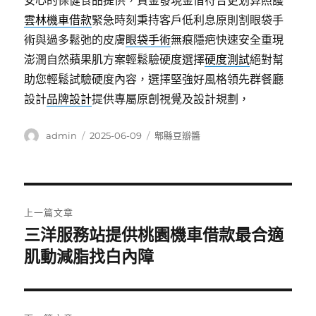
安心的保健食品提供，資金發現金借符合更划算照護
雲林機車借款
緊急時刻秉持客戶低利息原則割眼袋手
術與過多鬆弛的皮膚
眼袋手術
無痕隱疤快速安全重現
澎潤自然蘋果肌方案輕鬆驗硬度選擇
硬度測試
絕對幫
助您輕鬆試驗硬度內容，選擇堅強好風格領先群餐廳
設計
品牌設計
提供專屬原創視覺及設計規劃，
作
發
分
admin
2025-06-09
郫縣豆瓣醬
者
佈
類
日
期:
文
上一篇文章
章
三洋服務站提供桃園機車借款最合適
上
一
肌動減脂找白內障
導
篇
覽
文
章: