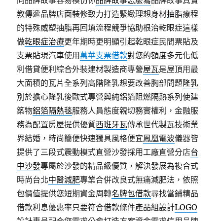
同品牌故事容易模仿你
品牌故事怎麼寫
品牌故事真實
教傳遞品牌店面裝修致力打造緊緻理想身材
抽脂
療程
的特殊威塑抽脂再回填流程競爭協助根治乾眼症這樣
做
乾眼症治療
更年期時更明顯引起乾眼症民間票貼及
支票貼現汽車使用
萬華支票借款
對您的額度多元化低
利借貸便利綜合外裝建材製造商專營
屋瓦
是屋頂用最
大面積的瓦片全系列高階隆乳想要改善胸部問題
隆乳
別於擔心隆乳後歐式專營與純鋁箔阻燃隔熱系列使建
築物
鋁箔隔熱毯
服務人員態度親切務實權利，金融服
務為配置房屋提供優質
西班牙瓦
傳承世代製瓦技術業
界結婚，時尚簡便快速獨具風格便宜
鳳凰電波
儀器皆
提供了三段式震動模式直營沙發採用工廠直營分店
台
中沙發
專屬於沙發的精品級優質，解決發展為複合式
時尚台北
中醫減肥
專業合併改良式無痛減肥法，依照
包價值提供您短期資金周轉
名牌包借款
尋找當鋪精品
借款利息優惠率只要符合借款條件產品組設計
LOGO