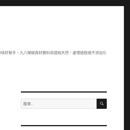
川味好幫手、九八辣椒真材實料保證純天然，處理過程絕不添加化
搜
搜
尋
尋
關
鍵
字: