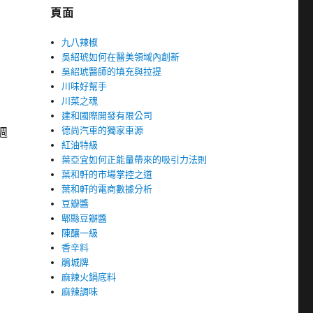
頁面
九八辣椒
吳紹琥如何在醫美領域內創新
吳紹琥醫師的填充與拉提
川味好幫手
川菜之魂
建和國際開發有限公司
德尚汽車的獨家車源
週
紅油特級
葉亞宜如何正能量帶來的吸引力法則
葉和軒的市場掌控之道
葉和軒的電商數據分析
豆瓣醬
郫縣豆瓣醬
陳釀一級
香辛料
鵑城牌
麻辣火鍋底料
麻辣調味