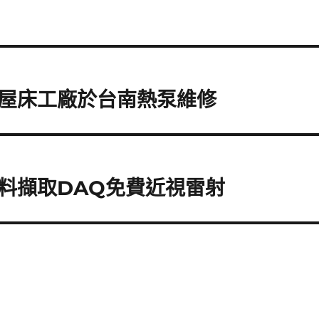
屋床工廠於台南熱泵維修
料擷取DAQ免費近視雷射