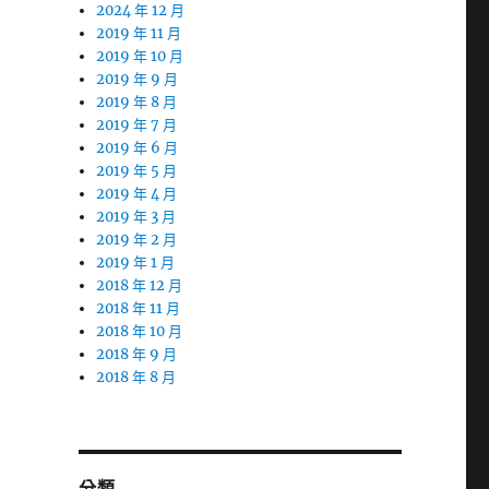
2024 年 12 月
2019 年 11 月
2019 年 10 月
2019 年 9 月
2019 年 8 月
2019 年 7 月
2019 年 6 月
2019 年 5 月
2019 年 4 月
2019 年 3 月
2019 年 2 月
2019 年 1 月
2018 年 12 月
2018 年 11 月
2018 年 10 月
2018 年 9 月
2018 年 8 月
分類