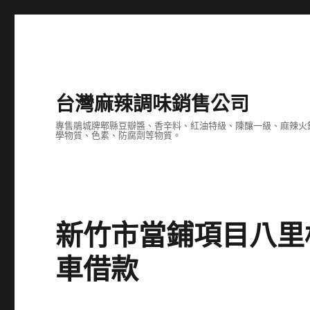
台灣麻辣調味銷售公司
專售鵑城牌郫縣豆瓣醬、香辛料、紅油特級、陳釀一級、麻辣火
學物質、色素、防腐劑等物質。
新竹市當鋪項目八里
車借款