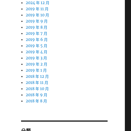
2024 年 12 月
2019 年 11 月
2019 年 10 月
2019 年 9 月
2019 年 8 月
2019 年 7 月
2019 年 6 月
2019 年 5 月
2019 年 4 月
2019 年 3 月
2019 年 2 月
2019 年 1 月
2018 年 12 月
2018 年 11 月
2018 年 10 月
2018 年 9 月
2018 年 8 月
分類