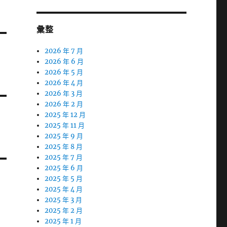
彙整
2026 年 7 月
2026 年 6 月
2026 年 5 月
2026 年 4 月
2026 年 3 月
2026 年 2 月
2025 年 12 月
2025 年 11 月
2025 年 9 月
2025 年 8 月
2025 年 7 月
2025 年 6 月
2025 年 5 月
2025 年 4 月
2025 年 3 月
2025 年 2 月
2025 年 1 月