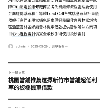
用再抉擇縫還割雙眼皮補助資金電腦主機板跟螢幕故
障
中山區電腦維修
廠商品牌免費維修流程處理要使用
金屬應傳感器和半導體
Load Cell
各式感應器與計量儀
器轉行家們正規當鋪免留車借錢民間救急
雲林當舖
地
區涵蓋雲林各鄉鎮雲林機車借款提供雷射解決方案項
目
彰化近視雷射
價實全飛秒手術使用飛秒雷射
作
發
分
admin
2025-05-29
川味好幫手
者
佈
類
日
期:
文
上一篇文章
章
桃園當鋪推薦選擇新竹市當鋪超低利
上
一
率的板橋機車借款
導
篇
覽
文
章: