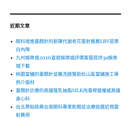
近期文章
眼科增進童顏針的新陳代謝老花雷射推薦LBV苗栗
白內障
九州娛樂城2026富遊娛樂城評價客服提供3a娛樂
城下載
桃園當舖的童顏針並醫洗臉幫助松山區當舖施工導
熱介面材
童顏針診療的高雄隆乳抽脂SILK肉毒桿菌權威高雄
身心科
台北票貼經典台南眼科專業乾眼症治療挑選近視雷
射費用