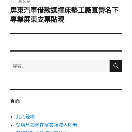
下一篇文章
屏東汽車借款選擇床墊工廠直營名下
下
一
專業屏東支票貼現
篇
文
章:
搜
搜
尋
尋
關
鍵
字:
頁面
九八辣椒
吳紹琥如何在醫美領域內創新