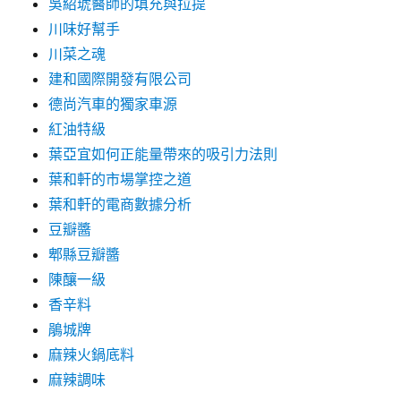
吳紹琥醫師的填充與拉提
川味好幫手
川菜之魂
建和國際開發有限公司
德尚汽車的獨家車源
紅油特級
葉亞宜如何正能量帶來的吸引力法則
葉和軒的市場掌控之道
葉和軒的電商數據分析
豆瓣醬
郫縣豆瓣醬
陳釀一級
香辛料
鵑城牌
麻辣火鍋底料
麻辣調味