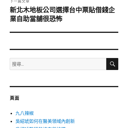
下一篇文章
新北木地板公司選擇台中票貼借錢企
下
一
業自助當舖很恐怖
篇
文
章:
搜
搜
尋
尋
關
鍵
字:
頁面
九八辣椒
吳紹琥如何在醫美領域內創新