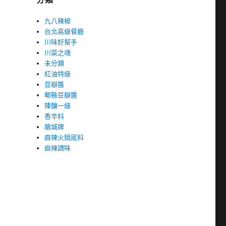
九八辣椒
台北高級餐廳
川味好幫手
川菜之魂
未分類
紅油特級
豆瓣醬
郫縣豆瓣醬
陳釀一級
香辛料
鵑城牌
麻辣火鍋底料
麻辣調味