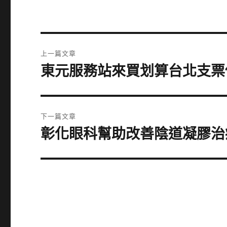
文
上一篇文章
章
東元服務站來買划算台北支票
上
一
導
篇
覽
文
下一篇文章
章:
彰化眼科幫助改善陰道凝膠治
下
一
篇
文
章: