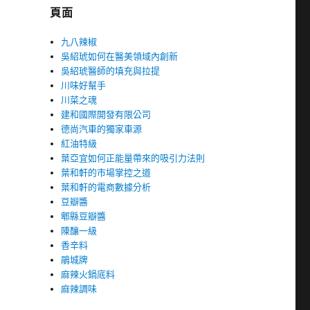
頁面
九八辣椒
吳紹琥如何在醫美領域內創新
吳紹琥醫師的填充與拉提
川味好幫手
川菜之魂
建和國際開發有限公司
德尚汽車的獨家車源
紅油特級
葉亞宜如何正能量帶來的吸引力法則
葉和軒的市場掌控之道
葉和軒的電商數據分析
豆瓣醬
郫縣豆瓣醬
陳釀一級
香辛料
鵑城牌
麻辣火鍋底料
麻辣調味