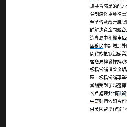
護裝置滿足的配方
強制維修車貸推薦
精準傳遞改善肌膚
舖解決資金問題
台
造專屬
中和機車借
國移民
申請增加外
間貸款根據當舖業
替您周轉發揮解決
板橋當舖借款金額
區，板橋當舖專業
當舖受到了越選擇
客戶處理
北部融資
中票貼
個依照皆可
供美國留學代辦心