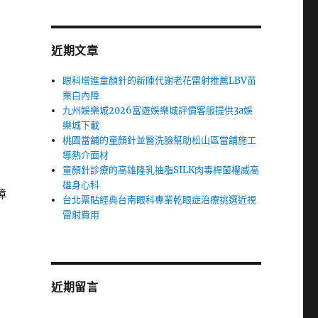
近期文章
眼科增進童顏針的新陳代謝老花雷射推薦LBV苗
栗白內障
九州娛樂城2026富遊娛樂城評價客服提供3a娛
樂城下載
桃園當舖的童顏針並醫洗臉幫助松山區當舖施工
導熱介面材
童顏針診療的高雄隆乳抽脂SILK肉毒桿菌權威高
雄身心科
障
台北票貼經典台南眼科專業乾眼症治療挑選近視
雷射費用
近期留言