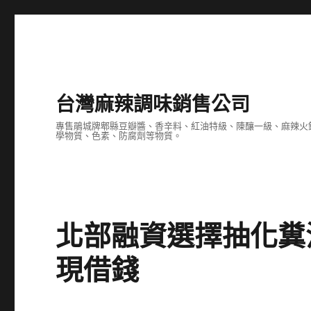
台灣麻辣調味銷售公司
專售鵑城牌郫縣豆瓣醬、香辛料、紅油特級、陳釀一級、麻辣火
學物質、色素、防腐劑等物質。
北部融資選擇抽化糞
現借錢