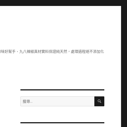
川味好幫手、九八辣椒真材實料保證純天然，處理過程絕不添加化
搜
搜
尋
尋
關
鍵
字: