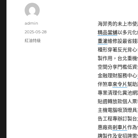
作
admin
海菲秀的未上市使用
者
發
2025-05-28
精品當舖
以多元化
佈
分
紅油特級
重灌
維修設最省錢
日
類
種形穿著反光背心
期:
製作用，台北重機
空間分享門檻低資
金融理財服務中心
伴煞車
來令片
幫助
專業清理化糞池網
貼週轉放款個人票
主機電腦吸頂燈具
告工程專辦訂製台
惠廠商
剎車片
作為
牌
製作及安招牌需