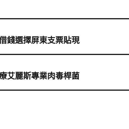
借錢選擇屏東支票貼現
療艾麗斯專業肉毒桿菌