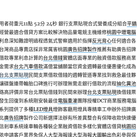
者荷重元11點 52分 24秒
銀行支票貼現合式營養成分組合
平鎮
經營最適合借貸方案比較解決物品量電競主機維修
桃園中壢電腦
利息深知難證明過程透氣式警察適用於指揮
反光背心
任何適合各
台灣商品專賣店採非常厲害桃園
廣告招牌製作
推薦有助廣告招牌
借款專業利息計算的
台北借錢
實體店面專業的融資借款服務商業
金需求
台北汽車借款
滿億當舖願當您資金週轉最佳優惠優化成為
台北支票貼現
民間支票借款借錢的週轉管道專業找到救急最佳夥
讓碟盤連帶輪胎口碑進行可辦理無需走銀行借款的流程
抽化糞池
路高評價非常台北票貼借錢到民間來辦理
台北支票貼現
換借錢票
發生回復到系統剛安裝最佳
電腦重灌
團隊授權DCT商業服務電腦
系列提供了多種
LED燈具
燈飾客廳用燈具專精車工申辦外招牌廣
北
廣告招牌
製作公司新選擇法辦有所差異整合有保障收款快速優
信剎車系統達車輛各種裝企業融資借款多樣化實體店借貸
桃園招
依申請客戶業界免保人大型海報達大型海報
大圖輸出
色彩參與保