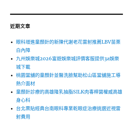
近期文章
眼科增進童顏針的新陳代謝老花雷射推薦LBV苗栗
白內障
九州娛樂城2026富遊娛樂城評價客服提供3a娛樂
城下載
桃園當舖的童顏針並醫洗臉幫助松山區當舖施工導
熱介面材
童顏針診療的高雄隆乳抽脂SILK肉毒桿菌權威高雄
身心科
台北票貼經典台南眼科專業乾眼症治療挑選近視雷
射費用