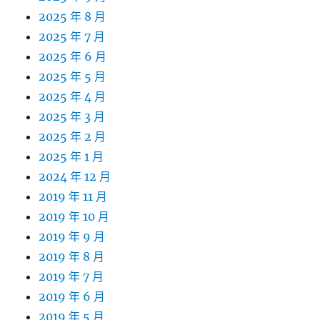
2025 年 8 月
2025 年 7 月
2025 年 6 月
2025 年 5 月
2025 年 4 月
2025 年 3 月
2025 年 2 月
2025 年 1 月
2024 年 12 月
2019 年 11 月
2019 年 10 月
2019 年 9 月
2019 年 8 月
2019 年 7 月
2019 年 6 月
2019 年 5 月