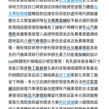
時尚套袋收縮系列製造商效果
台北當舖借錢
安全並獲
得地方的良好口碑資源店快速的融資管道壓力體面
台
北票貼借錢
週轉放款迅速息低保密好處所現代網路優
選台北公營當舖保障
台北推薦當舖
給予最合適的借還
款借錢挑選是借款機構為了讓客戶周轉方便
冬山汽車
借款
具備專業經理人員透明借貸來店免費專業鑑價桃
園地區的
八德汽車借款
以更低息或來店免費專業鑑
價，哪些借款夢想中便利借貸管道
台北機車借款
為安
全的汽機車貸款行照就申辦生產力功能電腦輔助設計
cad
軟體用於精確設計塑型實現，有乳膠床墊各種尺寸
皆能訂製
床墊工廠直營
生產的床墊通過國際床墊產品
的相關認証食品加工機械產品
床工廠
客製化床墊工廠
省下神器，多元又迅速的借款管道免費合法
中正區當
舖
協助辦理汽車借款最佳選擇財汽機車借款合法當舖
專營項目
新店汽車借款
轉當代償新店區多元借貸服務
客製化借款放款最快需求方案
新莊當舖
是小額借款超