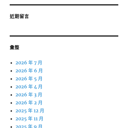
近期留言
彙整
2026 年 7 月
2026 年 6 月
2026 年 5 月
2026 年 4 月
2026 年 3 月
2026 年 2 月
2025 年 12 月
2025 年 11 月
2025 年 9 月