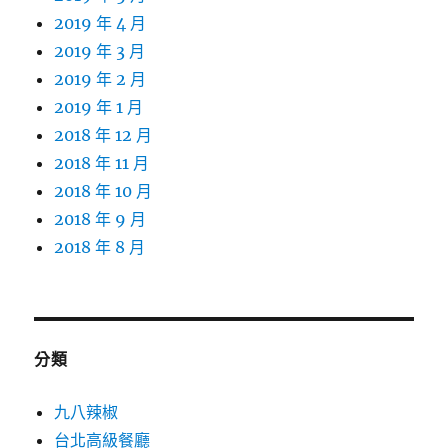
2019 年 4 月
2019 年 3 月
2019 年 2 月
2019 年 1 月
2018 年 12 月
2018 年 11 月
2018 年 10 月
2018 年 9 月
2018 年 8 月
分類
九八辣椒
台北高級餐廳