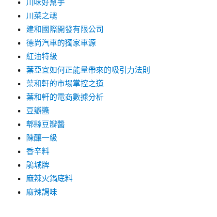
川味好幫手
川菜之魂
建和國際開發有限公司
德尚汽車的獨家車源
紅油特級
葉亞宜如何正能量帶來的吸引力法則
葉和軒的市場掌控之道
葉和軒的電商數據分析
豆瓣醬
郫縣豆瓣醬
陳釀一級
香辛料
鵑城牌
麻辣火鍋底料
麻辣調味