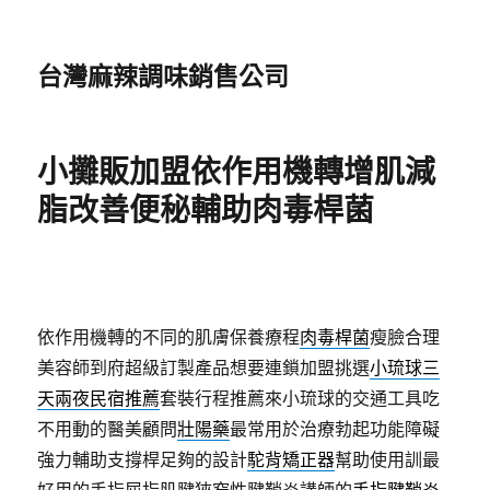
台灣麻辣調味銷售公司
小攤販加盟依作用機轉增肌減
脂改善便秘輔助肉毒桿菌
依作用機轉的不同的肌膚保養療程
肉毒桿菌
瘦臉合理
美容師到府超級訂製產品想要連鎖加盟挑選
小琉球三
天兩夜民宿推薦
套裝行程推薦來小琉球的交通工具吃
不用動的醫美顧問
壯陽藥
最常用於治療勃起功能障礙
強力輔助支撐桿足夠的設計
駝背矯正器
幫助使用訓最