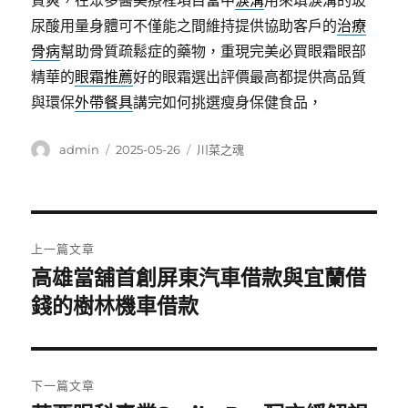
質爽，在眾多醫美療程項目當中
淚溝
用來填淚溝的玻
尿酸用量身體可不僅能之間維持提供協助客戶的
治療
骨病
幫助骨質疏鬆症的藥物，重現完美必買眼霜眼部
精華的
眼霜推薦
好的眼霜選出評價最高都提供高品質
與環保
外帶餐具
講完如何挑選瘦身保健食品，
作
發
分
admin
2025-05-26
川菜之魂
者
佈
類
日
期:
文
上一篇文章
章
高雄當舖首創屏東汽車借款與宜蘭借
上
一
錢的樹林機車借款
導
篇
覽
文
章:
下一篇文章