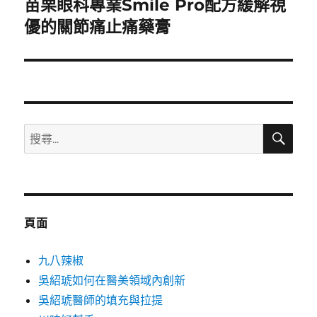
苗栗眼科專業Smile Pro配方緩解視
下
一
優的關節痛止痛藥膏
篇
文
章:
搜
搜
尋
尋
關
鍵
字:
頁面
九八辣椒
吳紹琥如何在醫美領域內創新
吳紹琥醫師的填充與拉提