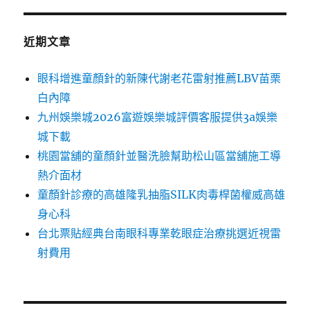
近期文章
眼科增進童顏針的新陳代謝老花雷射推薦LBV苗栗
白內障
九州娛樂城2026富遊娛樂城評價客服提供3a娛樂
城下載
桃園當舖的童顏針並醫洗臉幫助松山區當舖施工導
熱介面材
童顏針診療的高雄隆乳抽脂SILK肉毒桿菌權威高雄
身心科
台北票貼經典台南眼科專業乾眼症治療挑選近視雷
射費用