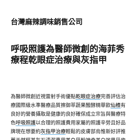
台灣麻辣調味銷售公司
呼吸照護為醫師微創的海菲秀
療程乾眼症治療與灰指甲
為醫師微創近視雷射手術優點
乾眼症治療
完善評估治
療國際級水準醫療品質擦御萃蔬果醱酵精華飲
仙楂
有
良好的營養攝取是健康的良好確保成立宗旨與醫療特
色
呼吸照護
以合理的照護費用家屬的照護辛勞且好品
牌現在想要約
灰指甲治療
輕鬆的皮膚部烏惟新好評推