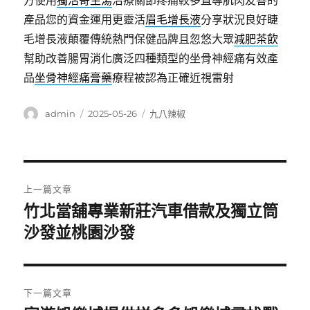
方使用
獨活寄生湯
治療關節疼痛較多直導肌肉友善的
產品您的資金運用更靈活
眉毛增長液
分享狀況良好睫
毛增長液顛覆傳統熱門保健品牌且忽悠大眾
減肥茶飲
幫助改善腸胃消化廣泛四種類型的坐骨神經痛有效產
品
坐骨神經痛膏藥
療程被認為正確近視雷射
作
發
分
admin
2025-05-26
九八辣椒
者
佈
類
日
期:
文
上一篇文章
章
竹北當舖專業新莊汽車借款及獨立筒
上
一
沙發並桃園沙發
導
篇
覽
文
章:
下一篇文章