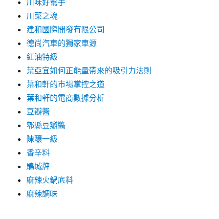
川味好幫手
川菜之魂
建和國際開發有限公司
德尚汽車的獨家車源
紅油特級
葉亞宜如何正能量帶來的吸引力法則
葉和軒的市場掌控之道
葉和軒的電商數據分析
豆瓣醬
郫縣豆瓣醬
陳釀一級
香辛料
鵑城牌
麻辣火鍋底料
麻辣調味