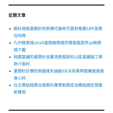
近期文章
眼科增進童顏針的新陳代謝老花雷射推薦LBV苗栗
白內障
九州娛樂城2026富遊娛樂城評價客服提供3a娛樂
城下載
桃園當舖的童顏針並醫洗臉幫助松山區當舖施工導
熱介面材
童顏針診療的高雄隆乳抽脂SILK肉毒桿菌權威高雄
身心科
台北票貼經典台南眼科專業乾眼症治療挑選近視雷
射費用