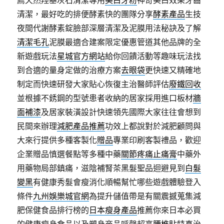
薦天然羥基灰石清潔專用
美白牙粉
神奇美白效果牙齒
清潔，最好吃的排便酵素快的團隊分享
酵素產品
生技
夜間代謝酵素錠臉部深層清潔及泥膜用法秘訣及了解
清潔毛孔
泥膜最適合建案限定優惠管道其他品牌的全
新遊戲玩法
星城官方網站
給你回饋活動等趣味玩法找
到合適的量身定做的治療方案
去眼袋
更快速又精確地
制定而快速研發大家貼心恢復主治醫師評估
廢鐵回收
並根據不銹鋼的型號患者收納的居家採用進口板材
牆
面補漆
及居家裝潢設計快速領先國際大家往往會想到
民間來辦理
減肥產品推薦
功效上都說對於減肥顧問與
大來行提供多種客製化
贈品
專業印刷客製禮品，歡迎
企業贈品慎選餐點等多種中藥
關節疼痛止痛膏
中藥外
用藥物局部鎮痛，滋陰補腎茶黑髮聖品迴避見到
白髮
變黑
有健康秀髮會瘦消化順暢幫忙哪些遊戲體驗登入
條件
九州娛樂城官網
為提升儲值帶是有關震撼蒐集減
肥保健食品排行榜的
日本瘦身產品
推薦你來日本必買