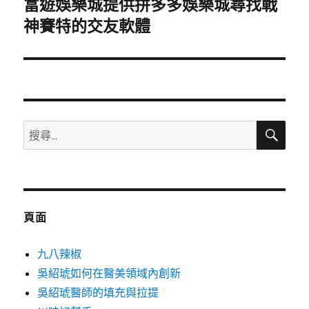
富遊娛樂城提供拼多多娛樂城尋找戰
下
一
神賽特的交友軟體
篇
文
章:
搜
搜
尋
尋
關
鍵
字:
頁面
九八辣椒
吳紹琥如何在醫美領域內創新
吳紹琥醫師的填充與拉提