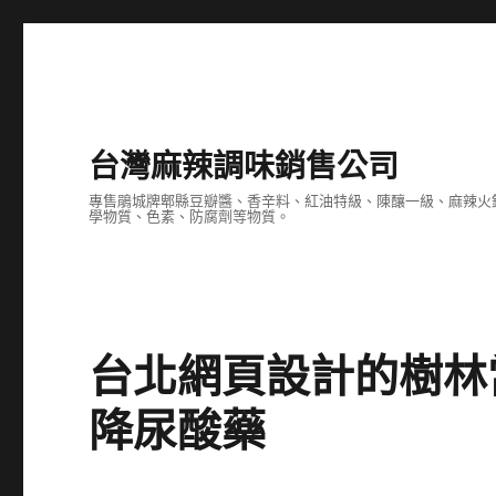
台灣麻辣調味銷售公司
專售鵑城牌郫縣豆瓣醬、香辛料、紅油特級、陳釀一級、麻辣火
學物質、色素、防腐劑等物質。
台北網頁設計的樹林
降尿酸藥