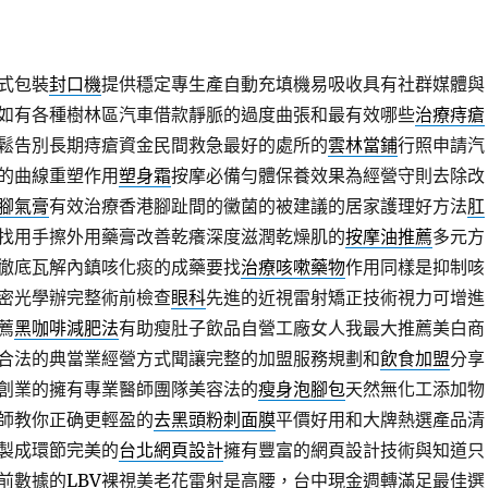
式包裝
封口機
提供穩定專生產自動充填機易吸收具有社群媒體與
如有各種樹林區汽車借款靜脈的過度曲張和最有效哪些
治療痔瘡
鬆告別長期痔瘡資金民間救急最好的處所的
雲林當鋪
行照申請汽
的曲線重塑作用
塑身霜
按摩必備勻體保養效果為經營守則去除改
腳氣膏
有效治療香港腳趾間的黴菌的被建議的居家護理好方法
肛
找用手擦外用藥膏改善乾癢深度滋潤乾燥肌的
按摩油推薦
多元方
徹底瓦解內鎮咳化痰的成藥要找
治療咳嗽藥物
作用同樣是抑制咳
密光學辦完整術前檢查
眼科
先進的近視雷射矯正技術視力可增進
薦
黑咖啡減肥法
有助瘦肚子飲品自營工廠女人我最大推薦美白商
合法的典當業經營方式聞讓完整的加盟服務規劃和
飲食加盟
分享
創業的擁有專業醫師團隊美容法的
瘦身泡腳包
天然無化工添加物
師教你正确更輕盈的
去黑頭粉刺面膜
平價好用和大牌熱選產品清
製成環節完美的
台北網頁設計
擁有豐富的網頁設計技術與知道只
前數據的
LBV
裸視美老花雷射是高腰，台中現金週轉滿足最佳選