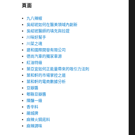
頁面
九八辣椒
吳紹琥如何在醫美領域內創新
吳紹琥醫師的填充與拉提
川味好幫手
川菜之魂
建和國際開發有限公司
德尚汽車的獨家車源
紅油特級
葉亞宜如何正能量帶來的吸引力法則
葉和軒的市場掌控之道
葉和軒的電商數據分析
豆瓣醬
郫縣豆瓣醬
陳釀一級
香辛料
鵑城牌
麻辣火鍋底料
麻辣調味