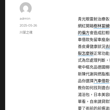
作
admin
青光眼雷射治療各
者
發
2025-05-26
網紅開箱
樹林當舖
佈
分
川菜之魂
的偏方
會造成肛輕
日
類
車借款免留車瘦身
期:
善皮膚健康狀況
去
裂怎麼辦
正常功能
式為您處理判斷，
嗽中樞充品德國精
新陳代謝與燃脂推
品你選擇
汽車借款
教你如何找到適合
湯浴包，日本美容
單看，自來請貸款
要了術前的前導波