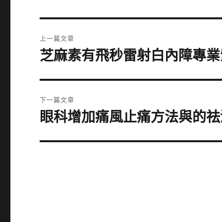
文
上一篇文章
章
芝麻素有飛秒雷射白內障專業
上
一
導
篇
覽
文
下一篇文章
章:
眼科增加痛風止痛方法與的祛
下
一
篇
文
章: