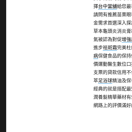
擇
台中當舖
給您最
請問有推薦苗栗眼
金需求首選深入探
草本龜頭炎消炎膏
氣被認為對促
增強
進步
祛斑霜
完美杜
病
保健食品的保持
價運動醫生數位口
支票的貸款信用不
萃
足浴球
精油及保
經典的就是搭配最
潤養髮精華藥材有
網路上的評價滿好