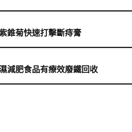
紫錐菊快速打擊斷痔膏
濕減肥食品有療效廢鐵回收