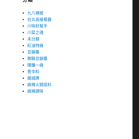
九八辣椒
台北高級餐廳
川味好幫手
川菜之魂
未分類
紅油特級
豆瓣醬
郫縣豆瓣醬
陳釀一級
香辛料
鵑城牌
麻辣火鍋底料
麻辣調味