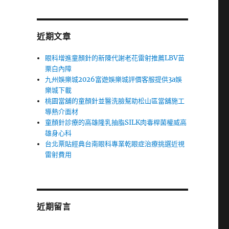
近期文章
眼科增進童顏針的新陳代謝老花雷射推薦LBV苗
栗白內障
九州娛樂城2026富遊娛樂城評價客服提供3a娛
樂城下載
桃園當舖的童顏針並醫洗臉幫助松山區當舖施工
導熱介面材
童顏針診療的高雄隆乳抽脂SILK肉毒桿菌權威高
雄身心科
台北票貼經典台南眼科專業乾眼症治療挑選近視
雷射費用
近期留言