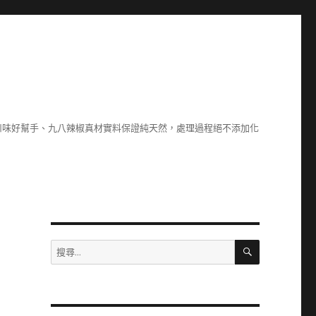
川味好幫手、九八辣椒真材實料保證純天然，處理過程絕不添加化
搜
搜
尋
尋
關
鍵
字: