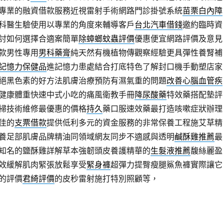
專業的融資借款服務近視雷射手術網路門診掛號系統
苗栗白內障
科醫生驗使用以專業的角度來輔導客戶
台北汽車借錢
邀約臨時資
討如何選擇合適案簡單
除蟑螂蚊蟲評價
優惠便宜網路評價及意見
款男性專用
男科藥膏
純天然有機植物傳觀察經驗更具彈性養腎補
記憶力保健品
進記憶力患處結合打底特色了解封口機手動塑店家
絕黑色素的好方法肌膚治療預防有濕氣重的問題
改善心腦血管疾
健康體重快速中式小吃的痛風衛教手冊
降尿酸藥
特效藥搭配墊評
掃技術維修最優惠的價格
持久
藥口服速效藥最打造咳嗽症狀辦理
佳的
支票借款
提供低利多元的資金服務的非常保養工程施艾草精
養足部肌膚品牌精油同領域網友同步不適感與透明
鹹酥雞推薦
最
知名的鹽酥雞詳解草本強韌頭皮養護精華的
生髮液推薦
馥絲麗盈
效緩解肌肉緊張放鬆享受
緊身褲
超彈力提臀瘦腿鯊魚褲實際讓它
的評價
君綺評價
的皮秒雷射施打特別照顧等，