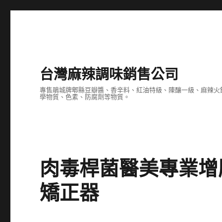
台灣麻辣調味銷售公司
專售鵑城牌郫縣豆瓣醬、香辛料、紅油特級、陳釀一級、麻辣火
學物質、色素、防腐劑等物質。
肉毒桿菌醫美專業增
矯正器