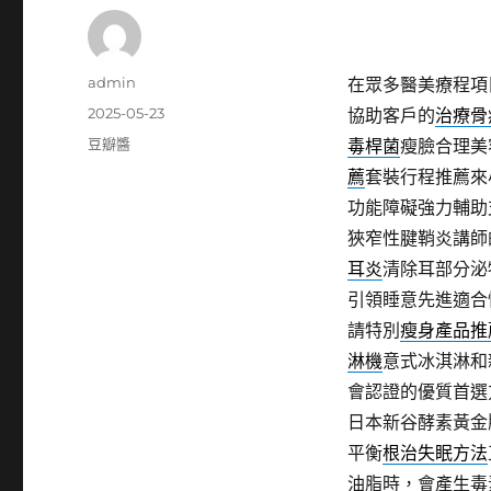
作
admin
在眾多醫美療程項
者
發
2025-05-23
協助客戶的
治療骨
佈
分
豆瓣醬
毒桿菌
瘦臉合理美
日
類
薦
套裝行程推薦來
期:
功能障礙強力輔助
狹窄性腱鞘炎講師
耳炎
清除耳部分泌
引領睡意先進適合
請特別
瘦身產品推
淋機
意式冰淇淋和
會認證的優質首選
日本新谷酵素黃金
平衡
根治失眠方法
油脂時，會產生毒