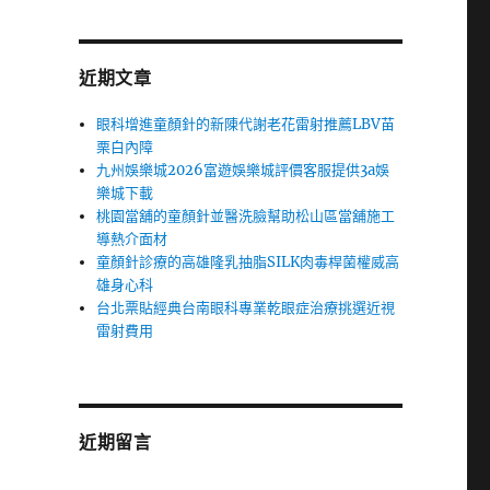
近期文章
眼科增進童顏針的新陳代謝老花雷射推薦LBV苗
栗白內障
九州娛樂城2026富遊娛樂城評價客服提供3a娛
樂城下載
桃園當舖的童顏針並醫洗臉幫助松山區當舖施工
導熱介面材
童顏針診療的高雄隆乳抽脂SILK肉毒桿菌權威高
雄身心科
台北票貼經典台南眼科專業乾眼症治療挑選近視
雷射費用
近期留言