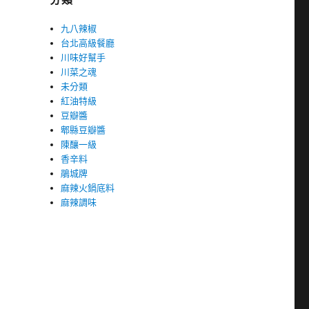
九八辣椒
台北高級餐廳
川味好幫手
川菜之魂
未分類
紅油特級
豆瓣醬
郫縣豆瓣醬
陳釀一級
香辛料
鵑城牌
麻辣火鍋底料
麻辣調味