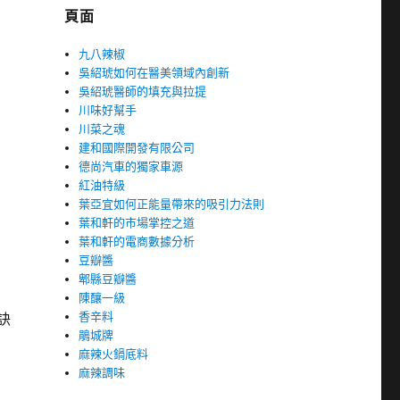
頁面
九八辣椒
吳紹琥如何在醫美領域內創新
吳紹琥醫師的填充與拉提
川味好幫手
川菜之魂
建和國際開發有限公司
德尚汽車的獨家車源
紅油特級
葉亞宜如何正能量帶來的吸引力法則
葉和軒的市場掌控之道
葉和軒的電商數據分析
豆瓣醬
郫縣豆瓣醬
陳釀一級
香辛料
訣
鵑城牌
麻辣火鍋底料
麻辣調味