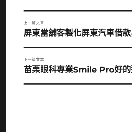
文
上一篇文章
章
屏東當舖客製化屏東汽車借款
上
一
導
篇
覽
文
下一篇文章
章:
苗栗眼科專業Smile Pro好
下
一
篇
文
章: