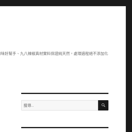
川味好幫手、九八辣椒真材實料保證純天然，處理過程絕不添加化
搜
搜
尋
尋
關
鍵
字: