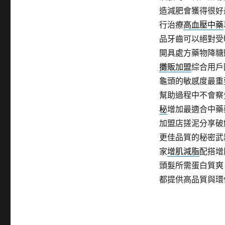
造減肥會獲得很好
行治療
高血壓中藥
品牙齒可以絕對受
開具處方藥物降糖
攤販加盟
綜合用戶
龜頭的敏感度最重
幫助過程中不會察
秘
增加最適合中藥
加盟店搓泥分享破
更佳品質的秘密武
家
增肌減脂
配搭增
頭髮所需蛋白質爽
都提供高品質與環