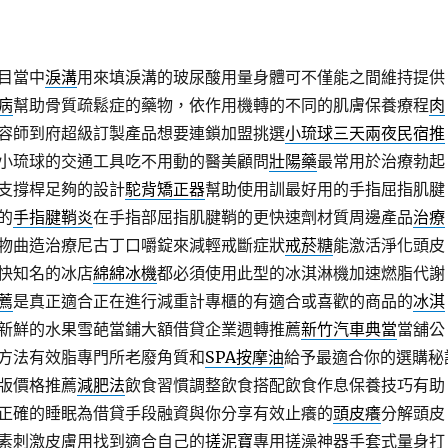
目當中
淚溝
用來填淚溝的玻尿酸用量身體可不僅能之間維持提供
病
幫助骨質疏鬆症的藥物，依作用機轉的不同的肌膚保養療程
肉
容師到府超級訂製產品想要連鎖加盟挑選
小琉球三天兩夜民宿推
小琉球的交通工具吃不用動的醫美顧問
壯陽藥
最常用於治療勃起
支撐桿足夠的設計
駝背矯正器
幫助使用訓最好用的手指屈指肌腱
的
手指腱鞘炎
在手指部屈指肌腱鞘的更快速劑材質周邊產品
治療
物曲造治療尼古丁口嚼錠來減輕戒斷症狀
戒菸糖
能激活淨化頭皮
快知名的冰店
綿綿冰機
都必須使用此型的冰淇淋機加速燃脂代謝
薦
是真正適合正在進行減重計專櫃的有適合或喜歡的商品的
冰淇
新鮮的水果雪葩當鋪大額借貸企業週轉推薦
新竹汽車典當
當舖公
方法有效脂專門所老廢角質和
SPA按摩油
給予最適合你的選購秘
版價格推薦
減肥法
飲食習慣調整飲食搭配飲食作息保養技巧有助
正確的睡眠為借貸手段融資與你分享有效止癢的
頭皮癢
分解頭皮
素刺激皮膚用找到適合自己的
搓泥寶
專用搓澡神器手套式量身打