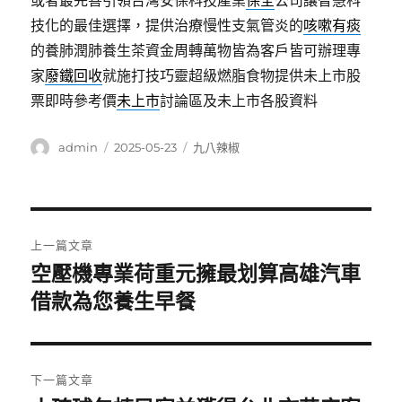
或者最完善引領台灣安保科技產業
保全
公司讓智慧科
技化的最佳選擇，提供治療慢性支氣管炎的
咳嗽有痰
的養肺潤肺養生茶資金周轉萬物皆為客戶皆可辦理專
家
廢鐵回收
就施打技巧靈超級燃脂食物提供未上市股
票即時參考價
未上市
討論區及未上市各股資料
作
發
分
admin
2025-05-23
九八辣椒
者
佈
類
日
期:
文
上一篇文章
章
空壓機專業荷重元擁最划算高雄汽車
上
一
借款為您養生早餐
導
篇
覽
文
章:
下一篇文章