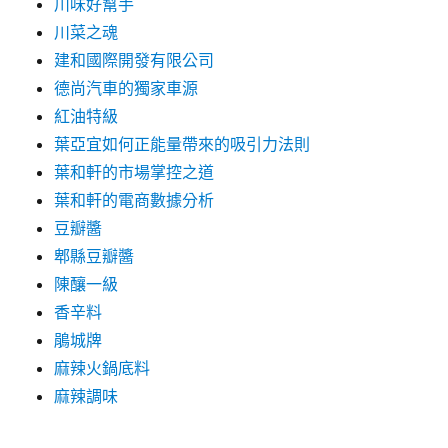
川味好幫手
川菜之魂
建和國際開發有限公司
德尚汽車的獨家車源
紅油特級
葉亞宜如何正能量帶來的吸引力法則
葉和軒的市場掌控之道
葉和軒的電商數據分析
豆瓣醬
郫縣豆瓣醬
陳釀一級
香辛料
鵑城牌
麻辣火鍋底料
麻辣調味