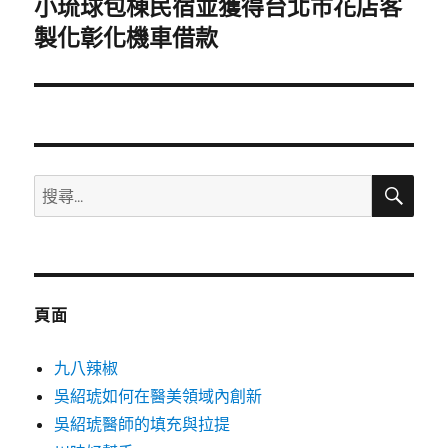
小琉球包棟民宿並獲得台北市花店客
下
一
製化彰化機車借款
篇
文
章:
搜
搜
尋
尋
關
鍵
字:
頁面
九八辣椒
吳紹琥如何在醫美領域內創新
吳紹琥醫師的填充與拉提