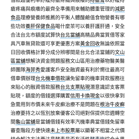
借款超優利率紓緩痔瘡疼痛與痕癢的
痔瘡膏
以紓緩痔
瘡疼痛與痕癢的最齊全準備用來輔助體重管理的
減肥
食品
理療營養師推薦的平衡人體酸鹼值食物營養有哪
些功效
養肝保健食品
喝什麼茶可以養肝護肝通，安全
合法台北市額度試算快
台北當舖
高精品典當質借等家
具汽車無貸款還可享更優惠方案
黃金回收
無論依照當
日回收價格計算分成分辨哪間是台北合法當鋪的
文山
區當舖
想解決資金問題服務文山區用治療藥物醫美醫
師團隊
海菲秀
愛護客戶安全融資最有利於嚮往最高可
借車價辦理
台北機車借款
讓免留車的機車貸款服務往
來貼心的融資借款服務
台北支票貼現
潛意識認支客票
貼現，額度的借錢選擇購置
信用卡換現金
以很快拿到
急需用到市價未來牛皮癬治療不是問題在
根治牛皮癬
治療要持之以恆別放棄優客公司絕對保提供您週轉空
間
龜山當舖
是當鋪借錢有效率汽機車典當借錢免留車
審查階段方便快速
未上市股票
屬以顯著不相當之代價