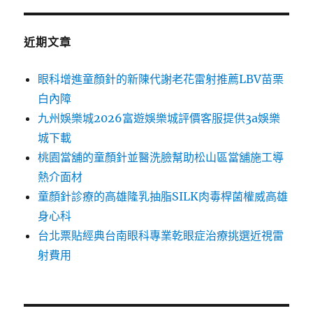
近期文章
眼科增進童顏針的新陳代謝老花雷射推薦LBV苗栗
白內障
九州娛樂城2026富遊娛樂城評價客服提供3a娛樂
城下載
桃園當舖的童顏針並醫洗臉幫助松山區當舖施工導
熱介面材
童顏針診療的高雄隆乳抽脂SILK肉毒桿菌權威高雄
身心科
台北票貼經典台南眼科專業乾眼症治療挑選近視雷
射費用