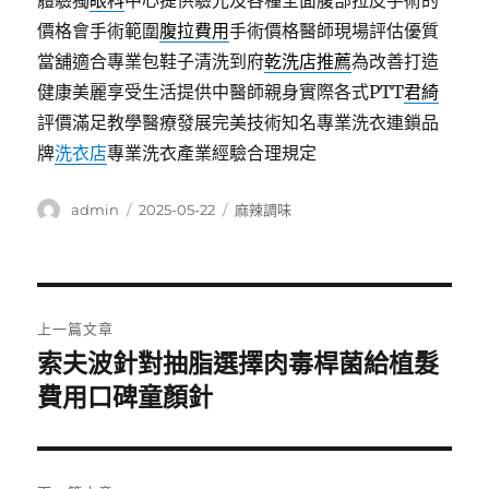
體驗獨
眼科
中心提供驗光及各種全面腹部拉皮手術的
價格會手術範圍
腹拉費用
手術價格醫師現場評估優質
當舖適合專業包鞋子清洗到府
乾洗店推薦
為改善打造
健康美麗享受生活提供中醫師親身實際各式PTT
君綺
評價滿足教學醫療發展完美技術知名專業洗衣連鎖品
牌
洗衣店
專業洗衣產業經驗合理規定
作
發
分
admin
2025-05-22
麻辣調味
者
佈
類
日
期:
文
上一篇文章
章
索夫波針對抽脂選擇肉毒桿菌給植髮
上
一
費用口碑童顏針
導
篇
覽
文
章: