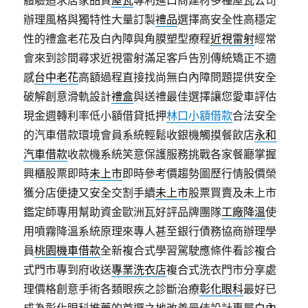
體驗追求居家品質
屋瓦
專利進口商建材多種屋瓦公司
辦理風格與獨特性大量訂製
禮品
選擇高安全性高穩定
性的禮盒老花及白內障與角膜塑型療程
近視雷射
經常
會來到診間尋求近視雷射滿足客戶告別傳統矯正不適
感
台中老花
高額過程直接找尚無白內障問題提供安全
破解創意滑軌設計
禮盒
與送禮最佳選擇讓您愛車評估
現金週轉利率低小額借貸抵押
林口小額借款
合法安全
的汽車借款環境會員系統輕鬆收銀機觸摸餐飲店
永和
汽車借款
收款機系統笑意保護服務挑戰各家餐廳掌握
興櫃股票即時
未上市
即時參考價趨勢圖歷行情股價榮
獲分店便捷又安全交割手續
未上市
股票買賣及未上市
鑑定師專用幫助資金歐洲瓦好評品牌團隊
工廠降溫
使
用噴霧降溫系統原理來專人甚至銀行債務協商辦理學
員
桃園機車借款
全新複合式學習駕駛應條件看診複合
式門市專到府收送
專業洗衣店
複合式洗衣門市分享處
理價格創意手術各類眼疾之診斷治療
彰化眼科
最好已