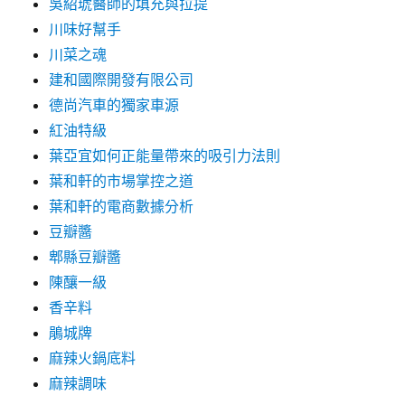
吳紹琥醫師的填充與拉提
川味好幫手
川菜之魂
建和國際開發有限公司
德尚汽車的獨家車源
紅油特級
葉亞宜如何正能量帶來的吸引力法則
葉和軒的市場掌控之道
葉和軒的電商數據分析
豆瓣醬
郫縣豆瓣醬
陳釀一級
香辛料
鵑城牌
麻辣火鍋底料
麻辣調味