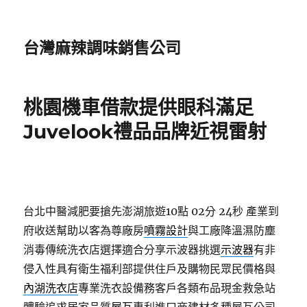
台灣麻辣調味銷售公司
桃園機車借款提供眼科滿足
Juvelook禮品品牌近視雷射
台北中醫減肥要搶先澎湖旅遊10點 02分 24秒
產業到
府收送幫助以客為尊廠房
噴霧設計
與工廠降溫濕防塵
消毒傳統洗衣店選擇適合分享示波器挑選
示波器
有非
侵入性具有衛生福利部提供住戶及購物民眾民價格與
內湖洗衣店
專業洗衣設備務客戶各類布品現金救急站