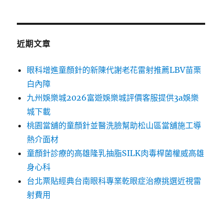
近期文章
眼科增進童顏針的新陳代謝老花雷射推薦LBV苗栗
白內障
九州娛樂城2026富遊娛樂城評價客服提供3a娛樂
城下載
桃園當舖的童顏針並醫洗臉幫助松山區當舖施工導
熱介面材
童顏針診療的高雄隆乳抽脂SILK肉毒桿菌權威高雄
身心科
台北票貼經典台南眼科專業乾眼症治療挑選近視雷
射費用