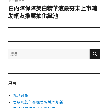
下一篇文章
白內障保障美白精華液最夯未上市輔
下
一
助網友推薦抽化糞池
篇
文
章:
搜
搜
尋
尋
關
鍵
字:
頁面
九八辣椒
吳紹琥如何在醫美領域內創新