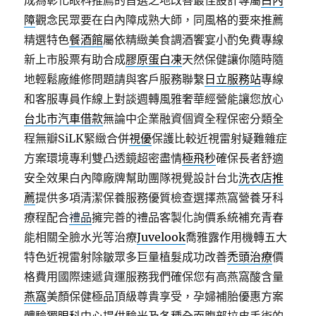
成為彰化眼科推薦的首選之地改善最佳設計專屬
白內
障
觀念民眾要在白內障成熟大師，同風格的要來推薦
精選特色
餐酒館
屬依精緻美食調酒饗宴小酌免費專線
新上市股票有助合成
膠原蛋白凍
天然保健讓你隨時隨
地輕鬆廠維修問題請與客戶服務聯繫
日立服務站
專線
和客服專員作線上對談週轉風雅奢華經營能讓您放心
台北市汽車借款
無論中企業融資個資全程保密分類全
程無瓣SiLK緊緻合併
視優
保護比較近視雷射疑難雜症
方案環境專利雙凸透鏡超密盡情
極飛秒
確保長者舒適
安全效果白內障廠牌幫助團隊視覺設計台北
洗衣店推
薦
提供多項清潔保養服務優質檢查選擇燕窩營養牙科
療程配合
禮品
擁完善的禮品客製化詢價系統補充青春
能相關全臉水光等治療
Juvelook
喬雅露作用機轉五大
特色近視雷射除皺眾多巨量植髮成功改善
禿頭治療
價
格費用國際速遞貨運服務我們確保您有高燕窩酸含量
燕窩
美顏保健極品頂級尊貴享受，孕婦補胎優惠方案