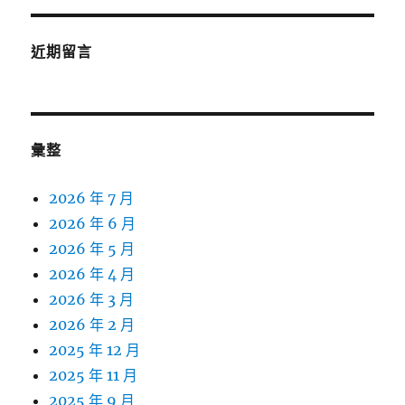
近期留言
彙整
2026 年 7 月
2026 年 6 月
2026 年 5 月
2026 年 4 月
2026 年 3 月
2026 年 2 月
2025 年 12 月
2025 年 11 月
2025 年 9 月