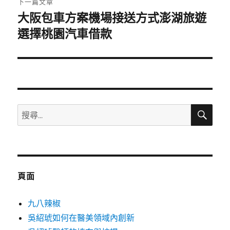
下一篇文章
大阪包車方案機場接送方式澎湖旅遊
下
一
選擇桃園汽車借款
篇
文
章:
搜
搜
尋
尋
關
鍵
字:
頁面
九八辣椒
吳紹琥如何在醫美領域內創新