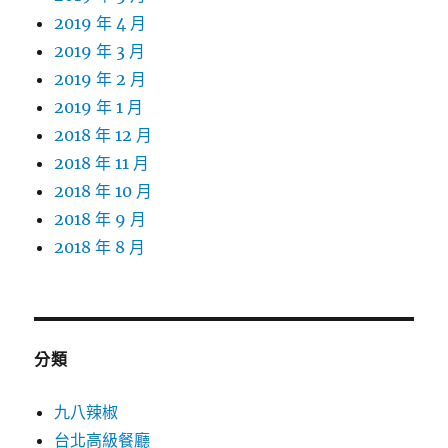
2019 年 4 月
2019 年 3 月
2019 年 2 月
2019 年 1 月
2018 年 12 月
2018 年 11 月
2018 年 10 月
2018 年 9 月
2018 年 8 月
分類
九八辣椒
台北高級餐廳