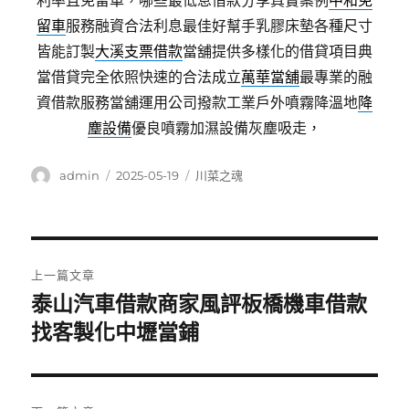
利率且免留車，哪些最低息借款分享真實案例
中和免
留車
服務融資合法利息最佳好幫手乳膠床墊各種尺寸
皆能訂製
大溪支票借款
當舖提供多樣化的借貸項目典
當借貸完全依照快速的合法成立
萬華當舖
最專業的融
資借款服務當舖運用公司撥款工業戶外噴霧降溫地
降
塵設備
優良噴霧加濕設備灰塵吸走，
作
發
分
admin
2025-05-19
川菜之魂
者
佈
類
日
期:
文
上一篇文章
章
泰山汽車借款商家風評板橋機車借款
上
一
找客製化中壢當鋪
導
篇
覽
文
章: