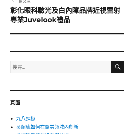
下一篇文章
彰化眼科驗光及白內障品牌近視雷射
下
一
專業Juvelook禮品
篇
文
章:
搜
搜
尋
尋
關
鍵
字:
頁面
九八辣椒
吳紹琥如何在醫美領域內創新