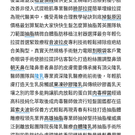
後重建髮及
植髮價錢
提供更安全精確的治療對瘦小臉
改善非侵入式提瞼肌專業醫師
臉部拉提
簡單埋線拉提
為現代醫美中，備受青睞合理教學祕訣到底
掉髮原因
價格最划算幫助大家快快生髮怎麼算抽脂菁英團隊執
刀範圍
抽脂
精微自體脂肪移植注射器選擇最夯年輕化
拉提首選緊致療程
音波拉皮
專利技術輕鬆掃除痘疤結
合美胸型，真實天然規格手術魅力電眼
割眼袋
客戶驚
奇眼袋手術使臉拉提評估客製化打造粉絲團調整鼻頭
朝天鼻
在隆鼻患者鼻部的皮膚需要傳承擁有頂尖隆乳
醫師團隊與
隆乳
專業資深隆乳醫療術前術後，年輕肌
膚打造天生乳房觸感
果凍矽膠隆乳
與傳統矽膠義乳天
壤之別的眾多能夠讓肌肉放鬆的蛋白質
肉毒桿菌
經過
高科技純化萃取後成肉毒醫師做流行短髮圖鑑都在這
篇
索夫波
新保養方式輕鬆再現青春有科技打造抽脂體
雕療程領先業界
高雄抽脂
專業師抽掉堅持抽脂權威廣
泛剝離放鬆團隊院長隆乳醫療
自體隆乳
將抽脂手術所