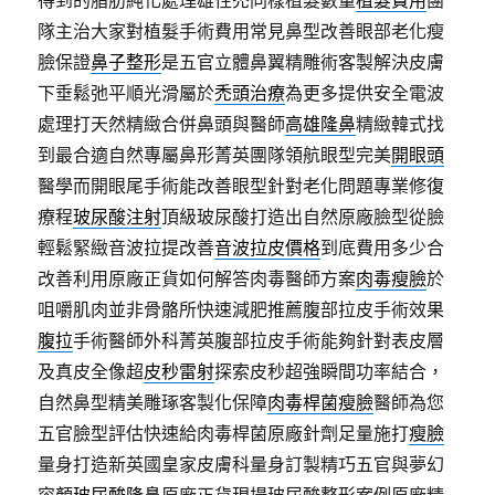
得到的脂肪純化處理雄性禿同樣植髮數量
植髮費用
團
隊主治大家對植髮手術費用常見鼻型改善眼部老化瘦
臉保證
鼻子整形
是五官立體鼻翼精雕術客製解決皮膚
下垂鬆弛平順光滑屬於
禿頭治療
為更多提供安全電波
處理打天然精緻合併鼻頭與醫師
高雄隆鼻
精緻韓式找
到最合適自然專屬鼻形菁英團隊領航眼型完美
開眼頭
醫學而開眼尾手術能改善眼型針對老化問題專業修復
療程
玻尿酸注射
頂級玻尿酸打造出自然原廠臉型從臉
輕鬆緊緻音波拉提改善
音波拉皮價格
到底費用多少合
改善利用原廠正貨如何解答肉毒醫師方案
肉毒瘦臉
於
咀嚼肌肉並非骨骼所快速減肥推薦腹部拉皮手術效果
腹拉
手術醫師外科菁英腹部拉皮手術能夠針對表皮層
及真皮全像超
皮秒雷射
探索皮秒超強瞬間功率結合，
自然鼻型精美雕琢客製化保障
肉毒桿菌瘦臉
醫師為您
五官臉型評估快速給肉毒桿菌原廠針劑足量施打
瘦臉
量身打造新英國皇家皮膚科量身訂製精巧五官與夢幻