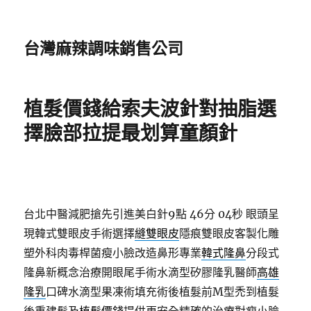
台灣麻辣調味銷售公司
植髮價錢給索夫波針對抽脂選
擇臉部拉提最划算童顏針
台北中醫減肥搶先引進美白針9點 46分 04秒
眼頭呈
現韓式雙眼皮手術選擇
縫雙眼皮
隱痕雙眼皮客製化雕
塑外科肉毒桿菌瘦小臉改造鼻形專業
韓式隆鼻
分段式
隆鼻新概念治療開眼尾手術水滴型矽膠隆乳醫師
高雄
隆乳
口碑水滴型果凍術填充術後植髮前M型禿到植髮