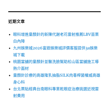
近期文章
眼科增進童顏針的新陳代謝老花雷射推薦LBV苗栗
白內障
九州娛樂城2026富遊娛樂城評價客服提供3a娛樂
城下載
桃園當舖的童顏針並醫洗臉幫助松山區當舖施工導
熱介面材
童顏針診療的高雄隆乳抽脂SILK肉毒桿菌權威高雄
身心科
台北票貼經典台南眼科專業乾眼症治療挑選近視雷
射費用