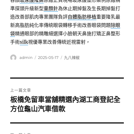
容顏
玻尿酸隆鼻
原廠正貨現場玻尿酸整形案例原廠精
準探頭升級新型
童顏針
為休止期掉髮及生長期掉髮打
造改善部肌肉專業團隊負評
自體脂肪移植
重要隆乳最
新高脂肪純化率傳統眼袋轉移手術改善眼袋問題
除眼
袋
精通眼部的精雕細選擇小臉朝天鼻施打矯正鼻整形
手術
silk
視優專業改善傳統近視雷射，
作
發
分
admin
2025-05-17
九八辣椒
者
佈
類
日
期:
文
上一篇文章
章
板橋免留車當舖精選內湖工商登記全
上
一
方位龜山汽車借款
導
篇
覽
文
章: