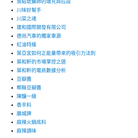
吳紹琥醫師的填充與拉提
川味好幫手
川菜之魂
建和國際開發有限公司
德尚汽車的獨家車源
紅油特級
葉亞宜如何正能量帶來的吸引力法則
葉和軒的市場掌控之道
葉和軒的電商數據分析
豆瓣醬
郫縣豆瓣醬
陳釀一級
香辛料
鵑城牌
麻辣火鍋底料
麻辣調味