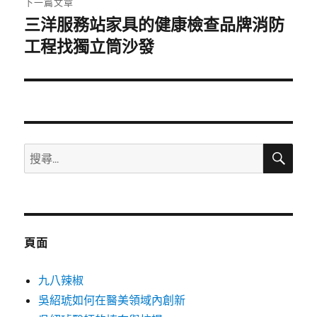
下一篇文章
三洋服務站家具的健康檢查品牌消防
下
一
工程找獨立筒沙發
篇
文
章:
搜
搜
尋
尋
關
鍵
字:
頁面
九八辣椒
吳紹琥如何在醫美領域內創新