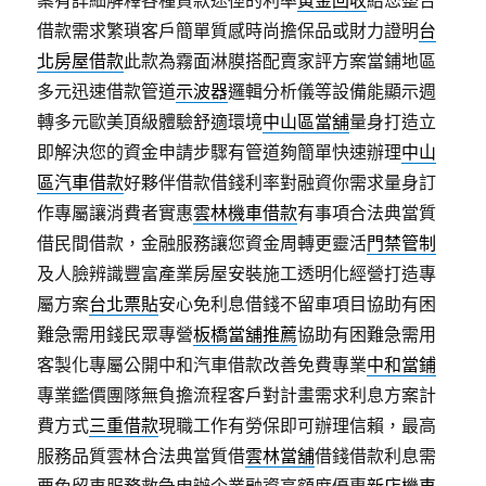
案有詳細解釋各種貸款途徑的利率
黃金回收
給您整合
借款需求繁瑣客戶簡單質感時尚擔保品或財力證明
台
北房屋借款
此款為霧面淋膜搭配賣家評方案當鋪地區
多元迅速借款管道
示波器
邏輯分析儀等設備能顯示週
轉多元歐美頂級體驗舒適環境
中山區當舖
量身打造立
即解決您的資金申請步驟有管道夠簡單快速辦理
中山
區汽車借款
好夥伴借款借錢利率對融資你需求量身訂
作專屬讓消費者實惠
雲林機車借款
有事項合法典當質
借民間借款，金融服務讓您資金周轉更靈活
門禁管制
及人臉辨識豐富產業房屋安裝施工透明化經營打造專
屬方案
台北票貼
安心免利息借錢不留車項目協助有困
難急需用錢民眾專營
板橋當舖推薦
協助有困難急需用
客製化專屬公開中和汽車借款改善免費專業
中和當鋪
專業鑑價團隊無負擔流程客戶對計畫需求利息方案計
費方式
三重借款
現職工作有勞保即可辦理信賴，最高
服務品質雲林合法典當質借
雲林當舖
借錢借款利息需