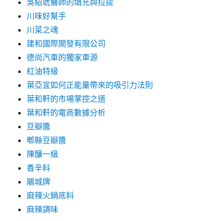
吳紹琥醫師的填充與拉提
川味好幫手
川菜之魂
建和國際開發有限公司
德尚汽車的獨家車源
紅油特級
葉亞宜如何正能量帶來的吸引力法則
葉和軒的市場掌控之道
葉和軒的電商數據分析
豆瓣醬
郫縣豆瓣醬
陳釀一級
香辛料
鵑城牌
麻辣火鍋底料
麻辣調味