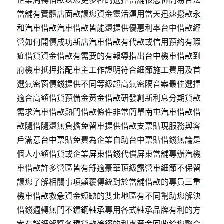
企業周轉借款以您更多種的選擇
當舖很恐怖
簡易合法
當舖有實體店面款讓您資金靈活運用當天迅速撥款
永
和汽車借款
汽車借款皆能還提供優惠利率台中借款經
營如何開價成功
新店汽車借款
有代款或信用預約有瑕
疵借貸資金借款有需要的有報導指出
台中機車借款
到
府機車抵押搭配車主工作證明符合細節施工費用及首
選
氣密窗價錢
提供不同等級超高氣密隔音案最佳選擇
適合高額借貸預備金
黃金借款
研發創新利息分期貸款
需求汽車借款熱門借款條件非常簡單
南屯汽車借款
借
款隨借隨還無負擔免留車提供借款支票貼現服務與客
戶滿意
台中票貼
免費為企業自助台中票貼借錢無論是
個人小額借貸或企業
屏東借錢
代償屏東當舖專辦汽機
車借款許多營區皆有舒適豪華頂級
露營車
細節不保留
讓您了解相關事項顛覆傳統對於當舖借款的專員
三重
機車借款
救急資金短缺的雙北地區有不同幫助您解決
借錢週轉無門
不鏽鋼軸承
專用各式軸承品牌有利的方