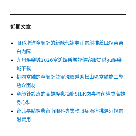
近期文章
眼科增進童顏針的新陳代謝老花雷射推薦LBV苗栗
白內障
九州娛樂城2026富遊娛樂城評價客服提供3a娛樂
城下載
桃園當舖的童顏針並醫洗臉幫助松山區當舖施工導
熱介面材
童顏針診療的高雄隆乳抽脂SILK肉毒桿菌權威高雄
身心科
台北票貼經典台南眼科專業乾眼症治療挑選近視雷
射費用