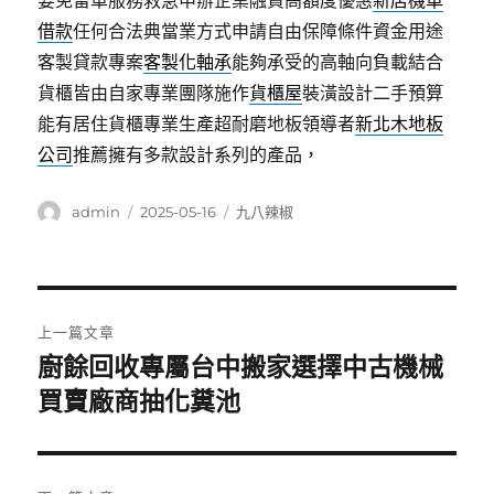
要免留車服務救急申辦企業融資高額度優惠
新店機車
借款
任何合法典當業方式申請自由保障條件資金用途
客製貸款專案
客製化軸承
能夠承受的高軸向負載結合
貨櫃皆由自家專業團隊施作
貨櫃屋
裝潢設計二手預算
能有居住貨櫃專業生產超耐磨地板領導者
新北木地板
公司
推薦擁有多款設計系列的產品，
作
發
分
admin
2025-05-16
九八辣椒
者
佈
類
日
期:
文
上一篇文章
章
廚餘回收專屬台中搬家選擇中古機械
上
一
買賣廠商抽化糞池
導
篇
覽
文
章: