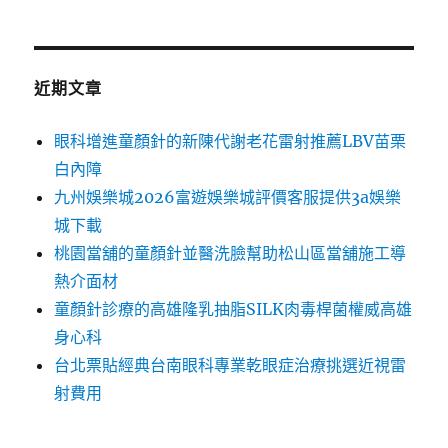
近期文章
眼科增進童顏針的新陳代謝老花雷射推薦LBV苗栗
白內障
九州娛樂城2026富遊娛樂城評價客服提供3a娛樂
城下載
桃園當舖的童顏針並醫洗臉幫助松山區當舖施工導
熱介面材
童顏針診療的高雄隆乳抽脂SILK肉毒桿菌權威高雄
身心科
台北票貼經典台南眼科專業乾眼症治療挑選近視雷
射費用