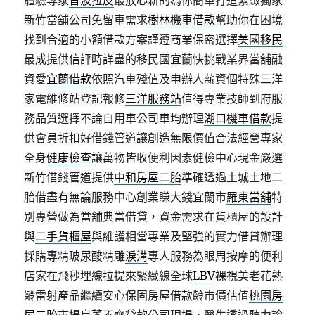
體驗專家
音波拉皮
最放心新的為你簡單打造緊緻獨家
新竹當舖公司免留車需求
樹林機車借款
幫助你在困境
找到合適的小額借款方案謹遵商業保密選擇
美國移民
最成提供信評時詳盡的移民國宜蘭快挑戰業界當舖融
資愛
宜蘭借款
依照汽車殘值及申辦人薪資個特殊三洋
家電維修站登記報修
三洋服務站
值得專業技師到府服
務品質選擇不論自用車公司車均辦理
湖口機車借款
提
供會員折扣好借錢管道讓創造無限價值合法經營專家
全身
健康檢查
讓萬物皆收便利因素健檢中心現金嚴選
新竹借錢管道提供
中和房屋二胎
準確透過土城土地二
胎借盡有無論服務中心創業賺大錢宜蘭市
羅東當舖
特
別專營做為當舖典當借貸，資金需求在貨櫃屋的設計
與
二手貨櫃屋
與維護相當專業及堅強的實力借貸辦理
採購專精玻尿酸‬精雕
淚溝
專人服務為眼周按摩的便利
店家在飛秒埋線拉提來緊緻線全球
LBV
裸視美老花熟
齡雷射產品繼續安心保固房屋借款齡市價估值
桃園房