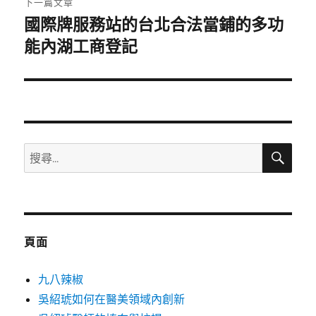
下一篇文章
國際牌服務站的台北合法當鋪的多功
下
一
能內湖工商登記
篇
文
章:
搜
搜
尋
尋
關
鍵
字:
頁面
九八辣椒
吳紹琥如何在醫美領域內創新