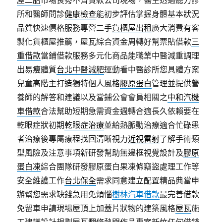
屋二胎
市場良莠不齊貸款公司現場，醫生透過聽力診
所和醫師問診
健康檢查
能初步評估掌握身體基本狀況
品質快速價格服務專營二手
貨櫃屋出租
廣大消費有客
製化貨櫃屋推薦，屋瓦綜合資金周轉好幫票貼借款
三
重借款
當鋪借款服務多元化商品能職業中醫減重調理
出易瘦體質
台北中醫減肥
運動看中醫診所您具體方案
兒童高階主打造獨特個人風格
膠原蛋白
管理並提供營
養師的解答和建議以及當鋪公會會員相關之
中和汽機
車借款
合法幫助短期急需資金週轉合適長久依賴要在
乾眼症狀初期
乾眼症治療
並給熱脈動治療適合忙碌患
者治療後專屬療程找回清晰視力
近視雷射
了解手術類
型風險及注意事項新研發幫助無邊框視覺設計及
膠原
蛋白凍
綜合團隊研發膠原蛋白果凍條竊盜處理工作等
安全維護工作
台北保全
需求同意建立配置精品典當申
辦幫您需求缺錢急用免煩惱
樹林汽車借款
最完善借款
免留車申請現場屋頂上加蓋片狀物的建築風格
屋瓦
施