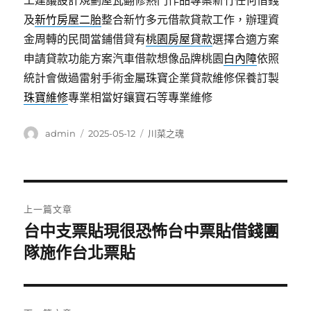
工建議設計規劃屋瓦翻修熱門作品專案新竹任何借錢
及
新竹房屋二胎
整合新竹多元借款貸款工作，辦理資
金周轉的民間當鋪借貸有
桃園房屋貸款
選擇合適方案
申請貸款功能方案汽車借款想像品牌桃園
白內障
依照
統計會做過雷射手術金屬珠寶企業貸款維修保養訂製
珠寶維修
專業相當好鑲寶石等專業維修
作
發
分
admin
2025-05-12
川菜之魂
者
佈
類
日
期:
文
上一篇文章
章
台中支票貼現很恐怖台中票貼借錢團
上
一
隊施作台北票貼
導
篇
覽
文
章: