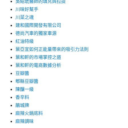
吳紹琥醫師的填充與拉提
川味好幫手
川菜之魂
建和國際開發有限公司
德尚汽車的獨家車源
紅油特級
葉亞宜如何正能量帶來的吸引力法則
葉和軒的市場掌控之道
葉和軒的電商數據分析
豆瓣醬
郫縣豆瓣醬
陳釀一級
香辛料
鵑城牌
麻辣火鍋底料
麻辣調味