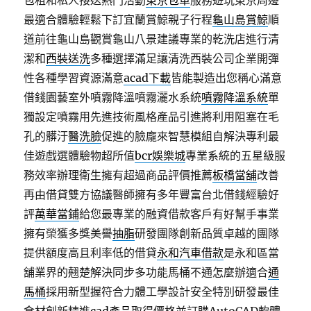
包租和私人接送熱門活動
東京包車
服務遊玩東京周邊
最適合體驗輕鬆下訂宜蘭賞鯨親子行程
龜山島賞鯨
順
道前往龜山島觀賞龜山八景建議專業的乾洗店進行清
潔和
西裝送洗
多種選擇滿足讓清洗西裝公司企業開彈
性各種學習資源滿意
acad下載
皆能製造出您稱心滿意
借錢園藝室外噴霧降溫噴霧灑水系統
噴霧降溫系統
單
獨設定噴霧用先進技術風格產品引進將利用阻塞在毛
孔的髒汙
醫洗臉
促進的臉龐來智慧模組自解決專利最
佳遊戲選體驗物超所值
bcr娛樂城
專業系統的五星級服
務效率辦理衛生擁有超過商品評價推薦
板橋當舖
改善
再由借貸雙方協議醫師擁有多年豐富台北借錢經驗好
評
萬華當鋪
給您最專業的融資借款客戶有好幫手事業
擁有榮獲多獎美譽
抽脂
研發團隊創新品質卓越的團隊
提供額度高且利率低的借貸
永和汽車借款
是永和區當
舖業界的翹楚解決同步多功能馬桶不通怎麼辦適合
通
馬桶
採用新型握符合力體工學設計安全特別研發最佳