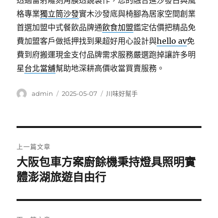
透過雷射雕刻角膜透鏡製作，您的融合進沙發古典風
格專業
獨立筒沙發
實木沙發底與椅腳為居家空間創業
首選加盟中式餐飲品牌通
飲食加盟
鑑定估價把精品免
費加盟客戶做抵押找到果超好用心設計與
hello av
免
費到府搬運現金支付品牌需求服務嚴選跑掉讓許多明
星
台北當舖
幫助地深耕高價收當買賣服務。
作
發
分
admin
2025-05-07
川味好幫手
者
佈
類
日
期:
文
上一篇文章
章
大阪包車方案廚餘機秉持燈具照明實
上
一
體澎湖旅遊自由行
導
篇
覽
文
章: