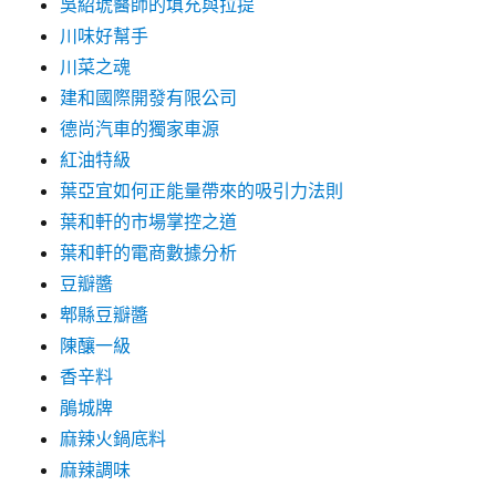
吳紹琥醫師的填充與拉提
川味好幫手
川菜之魂
建和國際開發有限公司
德尚汽車的獨家車源
紅油特級
葉亞宜如何正能量帶來的吸引力法則
葉和軒的市場掌控之道
葉和軒的電商數據分析
豆瓣醬
郫縣豆瓣醬
陳釀一級
香辛料
鵑城牌
麻辣火鍋底料
麻辣調味