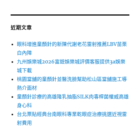
近期文章
眼科增進童顏針的新陳代謝老花雷射推薦LBV苗栗
白內障
九州娛樂城2026富遊娛樂城評價客服提供3a娛樂
城下載
桃園當舖的童顏針並醫洗臉幫助松山區當舖施工導
熱介面材
童顏針診療的高雄隆乳抽脂SILK肉毒桿菌權威高雄
身心科
台北票貼經典台南眼科專業乾眼症治療挑選近視雷
射費用