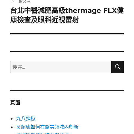
下一篇文章
台北中醫減肥高級thermage FLX健
下
一
康檢查及眼科近視雷射
篇
文
章:
搜
搜
尋
尋
關
鍵
字:
頁面
九八辣椒
吳紹琥如何在醫美領域內創新