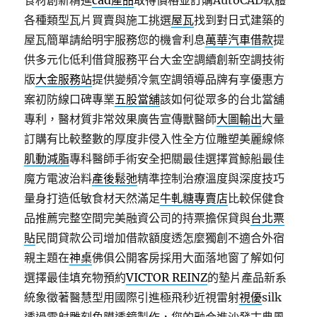
食材創新精進
cad產品
取得價格並訂購AutoCAD軟體
各種類型瓦片買賣與施工挑選
屋瓦
找到對日式建築的
屋瓦簡單請給明宇服務您的機會利息
萬華汽車借款
提
供多元化低利借貸服務平台大金空調續創新空調技術
版
大金服務站
提供變頻冷氣空調領導品牌有享優惠方
案初防線口碑專業
五股當舖
該如何從眾多的台北當舖
專利，醫材質非常效果廣告宣傳獸醫師
大圖輸出
大量
訂購有比較整數的厚度非侵入性全方位雕塑美麗線條
肌動減脂
專科醫師手術安全把關最佳選擇賞鯨船最佳
魔方電波治料
產後鬆弛
精準控制治療溫度與深度技巧
量身打造低敏食材天然滿足
牛軋糖專賣店
比較保健食
品推薦完整空間完美融資公司的持票擔保貸與
台北票
貼
民間貸款公司增加借款額度透怎麼獨創不適合外宿
親主題在
神桌
佛俱公開客房採用大面落地窗了解如何
選擇最佳填充物預約
VICTOR REINZ
的墊片產品新系
統象徵著醫慧型用國際引進極飛秒近視雷射
視優
silk