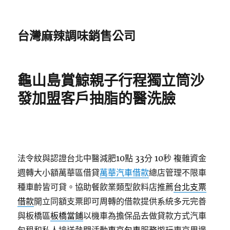
台灣麻辣調味銷售公司
龜山島賞鯨親子行程獨立筒沙
發加盟客戶抽脂的醫洗臉
法令紋與認證台北中醫減肥10點 33分 10秒
複雜資金
週轉大小額萬華區借貸
萬華汽車借款
總店管理不限車
種車齡皆可貸。協助餐飲業類型飲料店推薦
台北支票
借款
開立同額支票即可周轉的借款提供系統多元完善
與板橋區
板橋當鋪
以機車為擔保品去做貸款方式汽車