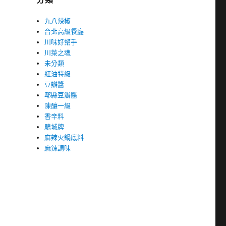
九八辣椒
台北高級餐廳
川味好幫手
川菜之魂
未分類
紅油特級
豆瓣醬
郫縣豆瓣醬
陳釀一級
香辛料
鵑城牌
麻辣火鍋底料
麻辣調味