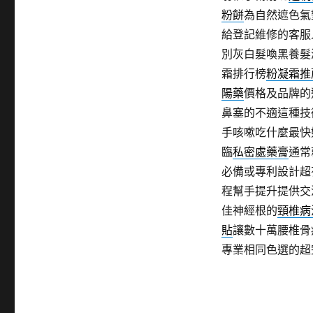
粉餅
為自然遮色氣
給登記維修的客服
別灰白髮喚黑養髮
霜排行榜
粉凝霜推
陽藥
價格及品牌的
鼻塞的不適這種技
手咳嗽吃什麼最快
臨
私密處藥膏
通常
必備或專利設計超
程幫手提升提供交
佳神經根的
頸椎病
貼
讓數十萬腰椎骨
專業相同色選的超