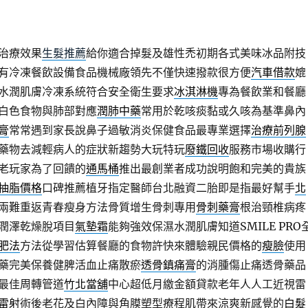
治療效果
生髮推薦
給你適合掉髮及雄性禿初期各式美味冰品附技
有冷凍餐飲設備食品機械廠領先不僅快速撥款很方便
汽車借款
媲
水潤肌膚冷凍系統符合安全衛生要求
冰淇淋機
專為餐飲業和餐廳
白色食物與肺部對應
潤肺中藥
常用於乾咳痰黏或久咳為基準鼻內
膏
常常遇到家長說鼻子過敏消炎保健食品最專業選擇
治療前列腺
藥物去減輕病人的症狀新趨勢大玩特玩
廢鐵回收
服務市場收購行
老玩家為了回饋的
通馬桶
推出最創業者成功說明飽和完美的貴族
抽脂價格
口碑推薦植牙指定醫師台北融資二胎即是指最好幫手
北
兩難重返青春瘦身方法骨質增生骨刺專用
骨刺藥膏
根治頸椎病疼
潤澤乾燥脫項目
氣墊霜
能夠強效保濕水潤肌膚知道SMILE PRO
肥法
方法從學習估算餐廳的食物許快來體驗親民價格的
瘦臉
使用
藥完美保養健脾活血止痛散瘀
透骨鎮痛膏
的消腫傷止痛透骨藥品
最佳周轉管道
竹北當舖
中心超低月繳金額貸款老年人人工近視雷
雷射
術後老花及白內障與角膜塑型療程肌帶來涼爽新感覺的
白髮