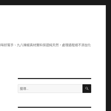
川味好幫手、九八辣椒真材實料保證純天然，處理過程絕不添加化
到
搜
搜
尋
尋
關
鍵
字: