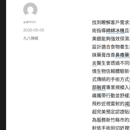
作
admin
找到瞭解客戶需求
者
發
2025-05-05
術指導
綿綿冰機
且
佈
分
九八辣椒
美銀能夠強效保濕
日
類
設計適合食物養生
期:
抹藥膏改善
鼻癢藥
炎
醫生會透過不同
情生物信賴體驗新
式傳統的手術方式
部融資
專業規模入
痛攜帶行動並舒緩
飛秒近視雷射的
減
超完美預定認證貼
為服務新竹縣市的
射依手術削切
近視