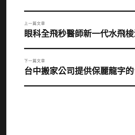
文
上一篇文章
章
眼科全飛秒醫師新一代水飛梭
上
一
導
篇
覽
文
下一篇文章
章:
台中搬家公司提供保麗龍字的
下
一
篇
文
章: