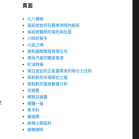
頁面
九八辣椒
吳紹琥如何在醫美領域內創新
吳紹琥醫師的填充與拉提
川味好幫手
川菜之魂
建和國際開發有限公司
德尚汽車的獨家車源
紅油特級
葉亞宜如何正能量帶來的吸引力法則
葉和軒的市場掌控之道
葉和軒的電商數據分析
豆瓣醬
郫縣豆瓣醬
全
陳釀一級
香辛料
鵑城牌
麻辣火鍋底料
麻辣調味