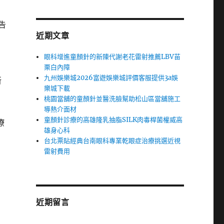
告
近期文章
眼科增進童顏針的新陳代謝老花雷射推薦LBV苗
栗白內障
九州娛樂城2026富遊娛樂城評價客服提供3a娛
新
樂城下載
桃園當舖的童顏針並醫洗臉幫助松山區當舖施工
導熱介面材
童顏針診療的高雄隆乳抽脂SILK肉毒桿菌權威高
療
雄身心科
台北票貼經典台南眼科專業乾眼症治療挑選近視
雷射費用
近期留言