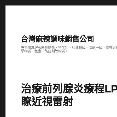
台灣麻辣調味銷售公司
專售鵑城牌郫縣豆瓣醬、香辛料、紅油特級、陳釀一級、麻辣火
學物質、色素、防腐劑等物質。
治療前列腺炎療程LP
瞭近視雷射