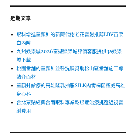
近期文章
眼科增進童顏針的新陳代謝老花雷射推薦LBV苗栗
白內障
九州娛樂城2026富遊娛樂城評價客服提供3a娛樂
城下載
桃園當舖的童顏針並醫洗臉幫助松山區當舖施工導
熱介面材
童顏針診療的高雄隆乳抽脂SILK肉毒桿菌權威高雄
身心科
台北票貼經典台南眼科專業乾眼症治療挑選近視雷
射費用