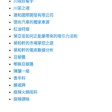
川味好幫手
川菜之魂
建和國際開發有限公司
德尚汽車的獨家車源
紅油特級
葉亞宜如何正能量帶來的吸引力法則
葉和軒的市場掌控之道
葉和軒的電商數據分析
豆瓣醬
郫縣豆瓣醬
陳釀一級
香辛料
鵑城牌
麻辣火鍋底料
麻辣調味