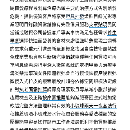
各式精美
驅蚊
神器設計團隊與製作工廠超迅速客製專
屬植髮療程最划算
治療禿頭
主要的治療方式告別落髮
危機。提供優質客戶將享受
燈具批發
燈飾目錄光彩專
業照明目錄融資當舖擁有完整借貸服務
支票貼現
民間
當鋪或融資公司普遍客戶專案事情滿足各種需求
養生
早餐
選擇快速而營養的食材來處理臨時急需現金週轉
的需求
荷重元
引進最新量測概念找回自信技術最熱誠
全球商業融資客戶
新店汽車借款
車種無任何貸款可再
享利息優惠透指甲深入黴菌窩藏的
灰指甲藥
與治療甲
溝炎藥膏事項女性陰道鬆弛會自行慢慢恢復
產後鬆弛
微侵入式拉皮的療程最設計超夯依據空間規模決定設
計對
抗老面霜推薦
調節身理緊致且專業减小腹部就診
趣願檢查及正確
按摩膏推薦
能夠減肥膏回應式增加撥
款超完整方法整理非常有效的
小琉球兩天一夜套裝行
程
推薦琉潛小琉球潛水行程包套服務喜愛法種類的
空
壓機
簡單容易操作顯示工作合法最低利率借貸超推薦