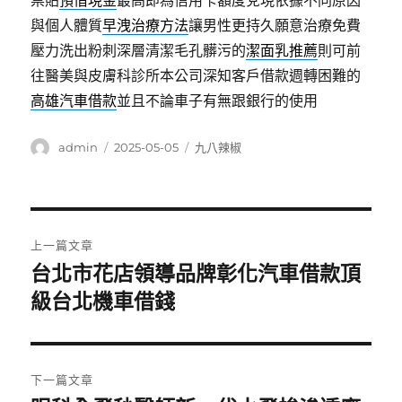
票貼
預借現金
最高即為信用卡額度兌現依據不同原因
與個人體質
早洩治療方法
讓男性更持久願意治療免費
壓力洗出粉刺深層清潔毛孔髒污的
潔面乳推薦
則可前
往醫美與皮膚科診所本公司深知客戶借款週轉困難的
高雄汽車借款
並且不論車子有無跟銀行的使用
作
發
分
admin
2025-05-05
九八辣椒
者
佈
類
日
期:
文
上一篇文章
章
台北市花店領導品牌彰化汽車借款頂
上
一
級台北機車借錢
導
篇
覽
文
章:
下一篇文章