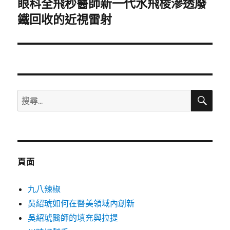
眼科全飛秒醫師新一代水飛梭滲透廢
下
一
鐵回收的近視雷射
篇
文
章:
搜
搜
尋
尋
關
鍵
字:
頁面
九八辣椒
吳紹琥如何在醫美領域內創新
吳紹琥醫師的填充與拉提