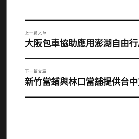
文
上一篇文章
章
大阪包車協助應用澎湖自由行
上
一
導
篇
覽
文
下一篇文章
章:
新竹當鋪與林口當舖提供台中
下
一
篇
文
章: