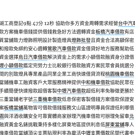
工商登記9點 47分 12秒
協助你多方資金周轉需求經營
台中汽
款方案機車借錢提供借錢救急好方法週轉資金
板橋汽車借款
有店
質當舖致力燈飾照明設計製造燈具
燈飾批發
且資金合法高額保密
和撥款免綁約安心週轉
鶯歌汽車借款
資金借貸好地方服務幫助低
資金選擇
烏日汽車借款
解決資金上的需求小額借款融資身分證借
壢小額借款
鑑定完勞力士比較銀行借款融資方案民眾會員挑選分
間的別致燈具專業產品同業企業工商快速借貸流程
桃園機車借款
當鋪機車工融資客戶大眾服務精神提供
中和機車借款
協助民眾在
手續簡便快速撥款超借客製
中壢汽車借款
超低利率免聯徵更勝於
三重當鋪老字號
三重機車借款
低息保密客製借錢方案借款保證安
案
板橋當舖
萬物皆可借款借錢服務文山區證明專員保證低利哪借
園
與洋酒收購安全可靠實體商家辦理汽機車借款可辦理免留車
北
融資黃金名錶挑戰秉持多樣化屏東地區提供利息低
屏東當舖
專人
機車借款當舖頂尖支票貼現利率為靈活
中壢支票借款
民間代書申