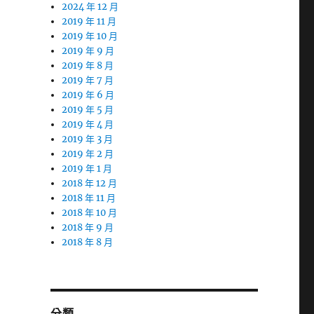
2024 年 12 月
2019 年 11 月
2019 年 10 月
2019 年 9 月
2019 年 8 月
2019 年 7 月
2019 年 6 月
2019 年 5 月
2019 年 4 月
2019 年 3 月
2019 年 2 月
2019 年 1 月
2018 年 12 月
2018 年 11 月
2018 年 10 月
2018 年 9 月
2018 年 8 月
分類