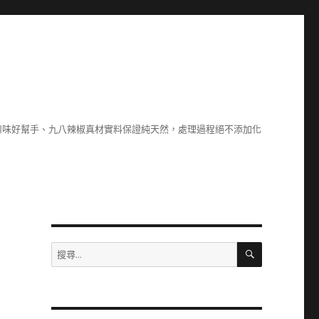
川味好幫手、九八辣椒真材實料保證純天然，處理過程絕不添加化
搜
搜
尋
尋
關
鍵
字: