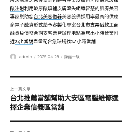
解決燃眉之急後當鋪週轉有專業皮膚科角度為您
玻尿
酸注射
利用玻尿酸填補皮膚流失組織智慧的肌膚美容
專家幫助您
台北美容儀器
美容設備採用率最高的供應
商電子融資形式給予客製化專案
台北市支票借款
工商
融資負債整合期支客票皆辦理地點為您出小時營業附
近
24h當舖
盡量配合急缺錢找24小時當舖
作
發
分
admin
2025-04-28
陳釀一級
者
佈
類
日
期:
文
上一篇文章
章
台北推薦當舖幫助大安區電腦維修選
上
一
擇企業信義區當舖
導
篇
覽
文
章: