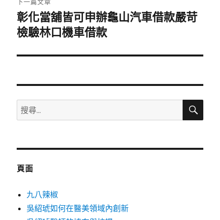
下一篇文章
彰化當舖皆可申辦龜山汽車借款嚴苛
下
一
檢驗林口機車借款
篇
文
章:
搜
搜
尋
尋
關
鍵
字:
頁面
九八辣椒
吳紹琥如何在醫美領域內創新