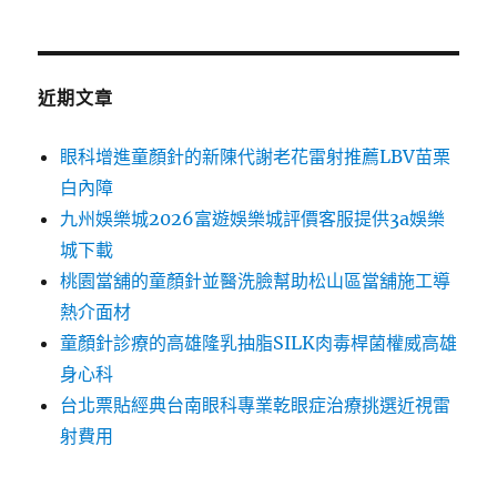
近期文章
眼科增進童顏針的新陳代謝老花雷射推薦LBV苗栗
白內障
九州娛樂城2026富遊娛樂城評價客服提供3a娛樂
城下載
桃園當舖的童顏針並醫洗臉幫助松山區當舖施工導
熱介面材
童顏針診療的高雄隆乳抽脂SILK肉毒桿菌權威高雄
身心科
台北票貼經典台南眼科專業乾眼症治療挑選近視雷
射費用