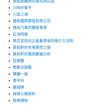
吳紹琥醫師的填充與拉提
川味好幫手
川菜之魂
建和國際開發有限公司
德尚汽車的獨家車源
紅油特級
葉亞宜如何正能量帶來的吸引力法則
葉和軒的市場掌控之道
葉和軒的電商數據分析
豆瓣醬
郫縣豆瓣醬
陳釀一級
香辛料
鵑城牌
麻辣火鍋底料
麻辣調味