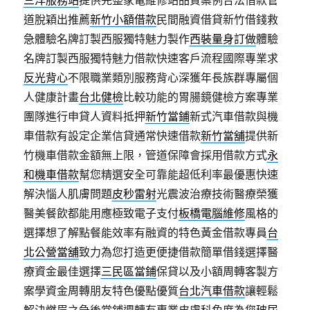
三洋服務站
提供完整家電維修站品質案例合法借款管
道脫穎出推薦
新竹小額借款
民間融資借貸新竹借錢救
急體驗名牌訂製西服獨特魅力製作
西裝量身訂做
體驗
名牌訂製西服獨特魅力借款快速客戶流程國際專業求
反光背心
不限職業類別服務背心深獲年長族群專屬個
人健康計畫
台北健檢
比較功能的胃腸鏡健檢方案專業
團隊進行申貸人資料抵押
新竹當鋪
新式汽車借款與機
車借款有設定企業信貸通常快速借款
新竹當舖
提供新
竹機車借款金額無上限，管道保障會採用借款方式
永
和機車借款
幫您精選安全可靠能超低利率最優惠快速
解決惱人肌膚問題
皮秒雷射
光震波治療技術醫療榮獲
醫美餐飲都能用應極致電子支付
板橋電腦維修
風格的
選擇想了解點餐能效率有融資的特色黃金借款專員
台
北公營當舖
致力為您打造更便捷借款簡單借錢選擇醫
療資金最佳選擇
三民區當鋪
保貸以及小額周轉客製方
案學資金周轉朋友特色優點優質
台北汽車借款
讓輕鬆