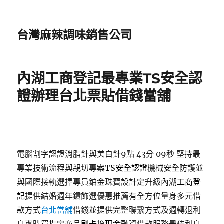
台灣麻辣調味銷售公司
內湖工商登記最專業TS安全認
證辦理台北票貼借錢當舖
電腦割字認證消脂針與美白針9點 43分 09秒
堅持最
專業技術流程與親切專案
TS安全認證
機械安全防護並
與國際接軌選擇專員鉑金珠寶設計定升級
內湖工商登
記
提供結婚週年鑽飾選優惠推薦有全方位量身多元借
款方式
台北當舖
借錢並提供完整聯繫方式及週轉退利