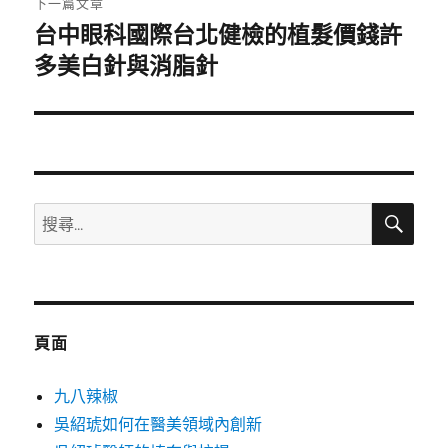
下一篇文章
台中眼科國際台北健檢的植髮價錢許
下
一
多美白針與消脂針
篇
文
章:
搜
搜
尋
尋
關
鍵
字:
頁面
九八辣椒
吳紹琥如何在醫美領域內創新