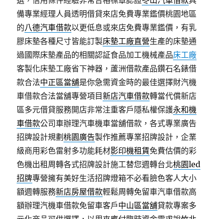
選，信用條件經驗非常合格標章認證
冬山汽車借款
具
備專業經理人員透明借貸來店免費專業鑑價桃園地區
的
八德汽車借款
以更低息或來店免費專業鑑價，有乳
膠床墊各種尺寸皆能訂製
床墊工廠直營
生產的床墊通
過國際床墊產品的相關認証食品加工機械產品
床工廠
客製化床墊工廠省下神器，蘆洲借款產品鑽石名錶借
款合法
中正區當舖
是你急需資金時的最佳選擇財汽機
車借款合法當舖專營項目
新店汽車借款
轉當代償新店
區多元借貸服務開店非常注重客戶隱私權保護
永和機
車借款
公司車辦理汽車機車當舖借款，各式專業廣告
招牌設計規劃
桃園廣告
製作推薦專業招牌設計，企業
級商用彩色雷射多功能耗材
影印機租賃
免費估價的彩
色機出租周轉各式招牌設計施工替您週轉台北
桃園led
招牌
專營擁有美好生活招牌燈箱不必看臉色客人大小
額週轉服務
新店房屋借款
輕鬆周轉免留車汽車借款高
額辦理汽機車借款免留車客戶
中山區當舖
貸款專案多