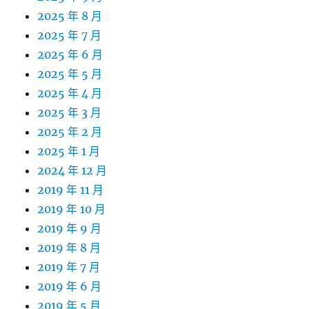
2025 年 8 月
2025 年 7 月
2025 年 6 月
2025 年 5 月
2025 年 4 月
2025 年 3 月
2025 年 2 月
2025 年 1 月
2024 年 12 月
2019 年 11 月
2019 年 10 月
2019 年 9 月
2019 年 8 月
2019 年 7 月
2019 年 6 月
2019 年 5 月