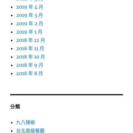
2019 年 4 月
2019 年 3 月
2019 年 2 月
2019 年 1 月
2018 年 12 月
2018 年 11 月
2018 年 10 月
2018 年 9 月
2018 年 8 月
分類
九八辣椒
台北高級餐廳